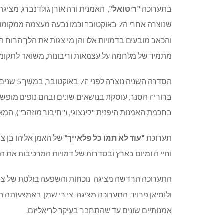
בתערוכה "
ריטואל
",
האמנית ורה אורן גולדנברג, מציגה
שנוצרה אחרי ה7 באוקטובר וכמו נבעה מעצמה ממקומות עמוקים בנפשה של האמנית.
והכאב מובעים בדמויות אלו והן מייצגות את הלך הרו
מתמיד של מלחמה על עצמאות וריבונות, משואה לתקומה, 
הסדרה השנ
ברוריה הסנר, עוסקת בנושאים שונים ובהם נופים מופשטי
בחכמת האמנות היפנית "קינצוגי, ("חיבור מוזהב"), המ
תערוכת
"עוד לא תמו כל פלאייך"
של האמן אליהו בן ציו
וחיי היומיום בארץ ובסדרות של דמויות המרכיבות את ה
התערוכה החדשה מציגה
נוכחות והשפעה בולטת של ציי
ולוסיאן פרויד. התערוכה מציגה
ציורי שמן, באמצעותה ה
אמנותיים שונים עד שהתחבר בעיקר לריאליזם.