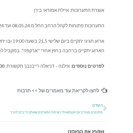
אוצרת התערוכות: איילת אמוראי בירן
התערוכות פתוחות לקהל הרחב החל מ 08.05.24 ועד 01.06.24 בגלריית האמנים בעופר רמת אביב
ארוע חגיגי 
הארוע יתקיים ברחבה בחוץ אחרי "ארקפה", במקביל לרחו
לפרטים נוספים:
אילנה – דניאלה רייבנבך תקשורת:
00
לחצו לקריאת עוד מאמרים של >>
תרבות
הקודם
מתכננים מנגל ביום העצמאות? רשימת הפארקים שאתם חייבים להכיר
שתפו את הפוסט