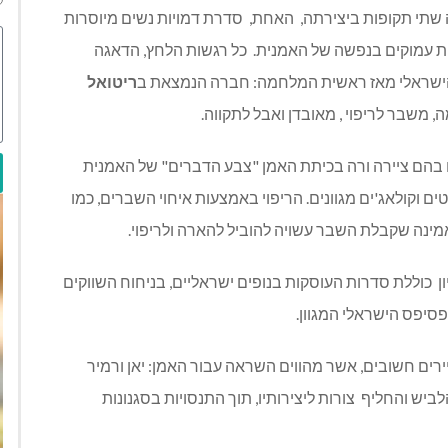
 שתי תקופות ביצירתה,
האחת,
סדרת דמויות נשים מיוסרות
כל רגשות הלחץ, הדאגה
ח הישראלי מאז ראשית המלחמה: חברה הנמצאת ב
ריטואל
משבר לריפוי , מאובדן ואבל לתקווה.
יה נוצרה לפני ה7 באוקטובר, במשך 5 שנים בהם ציירה ורה בכיתת האמן "צבע הדברים" של האמנית
ם וקולאג'ים מגוונים. הריפוי באמצעות איחוי השברים, כמו
אמינה שקבלת השבר עשויה להוביל להארה ולריפוי.
ן
כוללת סדרות העוסקות בנופים ישראליים, בניחוח השווקים
פסיפס הישראלי המגוון.
רים חשובים, אשר מהווים השראה עבור האמן: יאן ורמיר
לביש והחליף
צורות ליצירותיו, תוך התנסויות בסגנונות