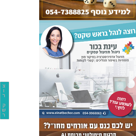
צ
ו
ר
ק
ש
ר