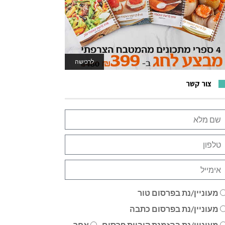
לרכישה
לאתר המשחקים
צור קשר
מעוניין/נת בפרסום טור
מעוניין/נת בפרסום כתבה
מעוניין/נת בהזמנת קוביית פרסום
אחר