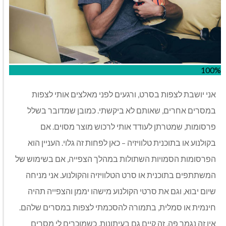
100%
אני יושבת לצפות בסרט, ורגעים לפני מאלצים אותי לצפות
במסרים אחרים, שאותם לא ביקשתי. כמובן שמדובר בשלל
פרסומות, שמטרתן לעודד אותי לרכוש מוצר מסוים. אם
בקולנוע או בתוכנית טלוויזיה – כאן לפחות זה גלוי. העניין הוא
הפרסומות הסמויות השתולות במהלך הצפייה, אם בשימוש של
המשתתפים בתוכנית או סרט הטלוויזיה והקולנוע. אני מניחה
שיום יבוא, וגם את סרטי הקולנוע מישהו יממן והצפייה תהיה
חינמית או סמלית, בתמורה להסכמתי לצפות במסרים שלהם.
אין זה נגמר פה, זה קיים גם בעיתונות, כשמוכרים לי מסרים