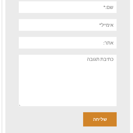
שם:*
אימייל*
אתר:
תגובה