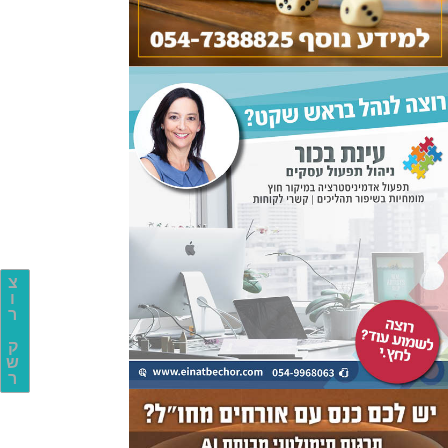
צ
ו
ר
ק
ש
ר