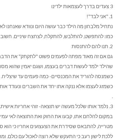
3 צעדים בדרך לעצמאות ילדינו
1. "אני לבד"!
נתחיל מלבחון מה הילד כבר עושה היום ונוודא שאנחנו לא 
כמו: להתפשט, להתלבש, להתקלח, לצחצח שיניים. חשוב ש
2. תנו להם להתנסות
גם אם זה מאוד מפתה לפעמים פשוט "לתקתק" את הדברים 
שהילד ילמד לעשות דברים בעצמו, ושגם יאמין שהוא מסוגל,
כשמנסה להוריד את המכנסיים- כמה פעמים עד שיצליח.
כשמזג לעצמו אלא ננקה אתו יחד את השברים ונעודד אותו ל
.
3. נלמד אותו שלכל מעשה יש תוצאה- זוהי אחריות אישית. והיא חלק חשוב ובלתי נפרד מהדרך לעצמאות ילדינו.
במקום להלחם אתו, קבעו את החוק ואת התוצאה לאי עמיד
מטרייה, להתבאס שסידרת את הצעצועים אחריו כי הוא סרב ו
ללכת לישון רעב כי התעקש שלא רוצה לאכול עם כולם. ומ