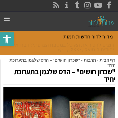
CONTACT
RSS
INSTAGRAM
TUMBLR
YOUTUBE
FACEBOOK
תפר
פתח סרגל
מדור לדור חדשות חמות:
רוצים להכיר את האוכל במטבח הצרפתי? דברו איתי
יהודית לוטואק 054-7388825.
דף הבית
»
תרבות
»
"שכרון חושים" – הדס שלגמן בתערוכת
יחיד
"שכרון חושים" – הדס שלגמן בתערוכת
יחיד