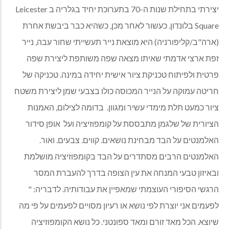
יצירתי בתחילת שנות ה-70 בתערוכת יחיד בגלריה ב
Leicester
Square
בלונדון. כעשור לאחר מכן, כשהיא כבר ביבשת אחרת
(ארה"ב/קליפורניה) היא מוצאת נייר תעשייתי שחור עבה, נייר
זפת ארצי אדמתי שאיתו מצאה שפה משותפת ליצירת שפה
פרטית ולפיתוח טכניקת ציור אישית יחידה במינה. טכניקה של
חריטה עמוקה על הנייר המכוסה כולו בצבעי שמן ליצירת משטח
ציור כמעט תלת מימדי עשיר ומגוון
.
בדומה לצילום, האמנות
הציורית של שלגמן מתבססת על קומפוזיציה ועל
אופן סידור
האלמנטים על הבד מבחינת נושאים. קווים. צבעים. ואור.
האלמנטים הרבים מסתדרים על הבד בקומפוזיציה מושלמת
ובאיזון טבעי המנחה את עין הצופה בדרך להעברת המסר
הרגשי הסיפורי העוצמתי שמאפיין את עבודותיה. לדבריה: "
לפעמים אני יוצרת לפי נושא או רעיון מסויים לפעמים על פי מה
שיוצא. הכל מאד זורם ומאד ספונטני. כל נושא הקומפוזיציה