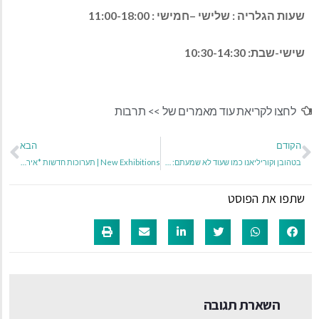
שעות הגלריה : שלישי –חמישי : 11:00-18:00
שישי-שבת: 10:30-14:30
לחצו לקריאת עוד מאמרים של >>
תרבות
הקודם
הבא
בטהובן וקוריליאנו כמו שעוד לא שמעתם: התזמורת הסימפונית ראשון לציון בקונצרט עם טוויסט מפתיע ששם את כלי ההקשה במרכז הבמה
New Exhibitions | תערוכות חדשות *אירוע פתיחה בחלל החדש שלנו* יום חמישי 12/2/2026 בשעה 19:00 נעילה 21/3/2026
שתפו את הפוסט
השארת תגובה