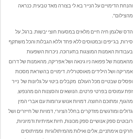
והנחת הדימויים על הנייר בא לי בצורה מאד טבעית. כנראה
מהצילום".
הדס שלגמן חיה חיים מלאים במסעות חוצי יבשות. ברגל, על
סירות, בג'יפים ובמטוסים ללא פחד וללא הגבלות והכל משתקף
בעבודות האמנות המוצגות בתערוכה. ניכרות השפעות
מהאמנות של פפואה ניו גינאה ושל אפריקה, מהאמנות של דרום
אמריקה ושל הילידים מאוסטרליה. דימויים בהשראת מסכות
ופסלים שבטיים מכל העולם
מקבלים ביטוי על גליונות של
נייר
זפת עמוסים בפרטי פרטים. הנושאים והסצנות הם מהנפש,
מהגוף, ומתוכם החוצה. דמויות אנוש ערומות עם אברי המין
גדולים ומודגשים מזדקרים בחלל הציורי, דמויות של חייזרים ושל
רובוטים ספק אנושיים ספק מכונות, חיות אמיתיות ודמיוניות,
חרקים אימתניים, אלים ואילות מהמיתולוגיות
וממיתוסים