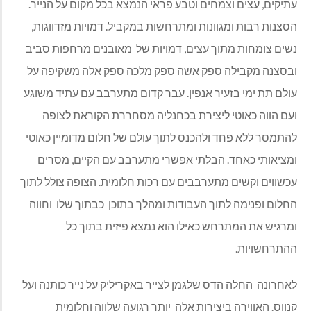
עתיקים, עצים וצמחים וטבע פראי הנמצא בכל מקום על הנייר.
הסצנות רבות ומגוונות ומתרחשות במקביל. דמויות מזדווגות,
נשים צומחות מתוך עצים, דמויות של
מאובנים מרחפות סביב
ובסצנה מקבילה ספק אשה ספק מלכה ספק אלה משקיפה על
עולם תת ימי בזעיר אנפין. עבר קדום מתערבב עם עתיד משוגע
ועם הווה כאוטי ליצירת בכחנליה מסחררת הקוראת לצופה
להתמסר ללא פחד ולהכנס לתוך עולם של חלום מדומיין כאוטי
ומציאותי כאחד. הבלתי אפשרי מתערבב עם הקיים, מסרים
עכשווים וקשים מתערבבים עם רכות חלומית. הצופה צולל לתוך
החלום ופנימה לתוך העבודות ומהלך בתוכן
כבתוך שלו
וחווה
ומרגיש את המתרחש כאילו הוא נמצא פיזית בתוך כל
ההתרחשויות.
לאחרונה
החלה הדס שלגמן לצייר באקריליק על נייר כותנה ועל
קנווס. האווירה ביצירות אלה
יותר רגועה שלווה וחלומית