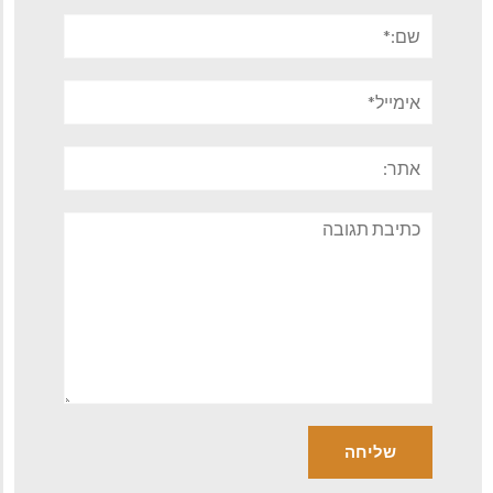
שם:*
אימייל*
אתר:
תגובה