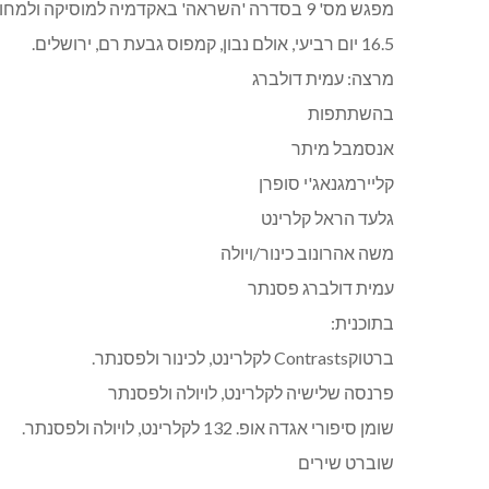
מפגש מס' 9 בסדרה 'השראה' באקדמיה למוסיקה ולמחול בירושלים
16.5 יום רביעי, אולם נבון, קמפוס גבעת רם, ירושלים.
מרצה: עמית דולברג
בהשתתפות
אנסמבל מיתר
קליירמגנאג'י סופרן
גלעד הראל קלרינט
משה אהרונוב כינור/ויולה
עמית דולברג פסנתר
בתוכנית:
ברטוקContrasts לקלרינט, לכינור ולפסנתר.
פרנסה שלישיה לקלרינט, לויולה ולפסנתר
שומן סיפורי אגדה אופ. 132 לקלרינט, לויולה ולפסנתר.
שוברט שירים