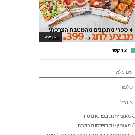
לרכישה
לאתר המשחקים
צור קשר
מעוניין/נת בפרסום טור
מעוניין/נת בפרסום כתבה
מעוניין/נת בהזמנת קוביית פרסום
אחר