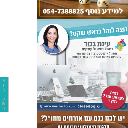
צ
ו
ר
ק
ש
ר