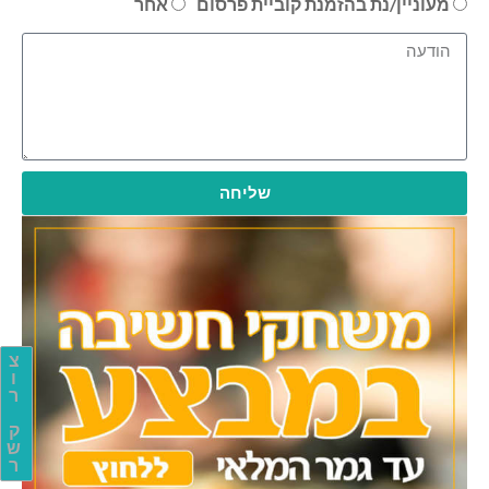
מעוניין/נת בהזמנת קוביית פרסום
אחר
שליחה
צ
ו
ר
ק
ש
ר