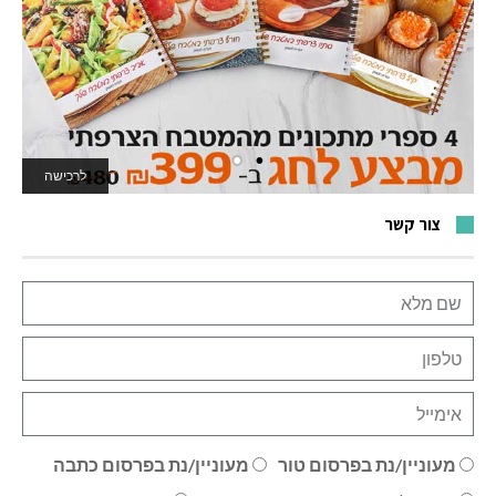
לרכישה
לאתר המשחקים
צור קשר
מעוניין/נת בפרסום טור
מעוניין/נת בפרסום כתבה