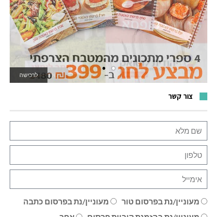
לרכישה
לאתר המשחקים
צור קשר
מעוניין/נת בפרסום טור
מעוניין/נת בפרסום כתבה
מעוניין/נת בהזמנת קוביית פרסום
אחר