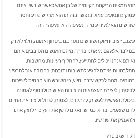
זוהי תמצית הריקנות הקיומית של בן אנוש כאשר שורשיו אינם
עמוקים ונטועים עמוק בנפשו ובזהותו הוא מרגיש נגדע וחסר
שורשים הוא לא יודע מיהו, מאיפה הוא, ואיפה יהיה .
עיצוב, ייצוב וחיזוק השורשים נוסך בנו ביטחון ואמונה, תלוי לא רק
בנו לבד אלא גם מי אתנו בדרך, מיהם האנשים הסובבים אותנו
ואיתם אנחנו יכולים להתייעץ, להחליף רעיונות, מחשבות,
התלבטויות. איתם להגיע לתשובות ותובנות, בהם להיעזר להרגיש
בטוחים ומהם לבקש עזרה וסיוע, כי השורש הוא הבסיס לשייכות
לביטחון, ליצירת העצמאות והיציבות האישית ולבסוף לאמונה
ביכולת האישית לעשות, להתקדם, לצמוח, לגדול וליצור את החיים
להם שואפים, בדיוק כמו שדואגים לדשן את העץ כדי לחזק אותו
ולהעמיק את שורשיו.
דליה שגב פרץ