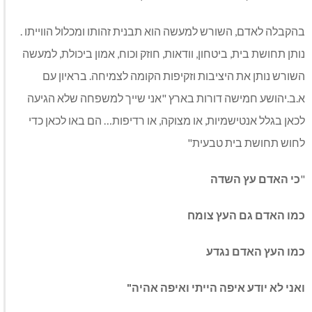
בהקבלה לאדם, השורש למעשה הוא תבנית זהותו ומכלול הווייתו .
נותן תחושת בית, ביטחון, וודאות, חוזק וכוח, אמון ביכולת, למעשה
השורש נותן את היציבות וזקיפות הקומה לצמיחה. בראיון עם
א.ב.יהושע חמישה דורות בארץ "אני שייך למשפחה שלא הגיעה
לכאן בגלל אנטישמיות, או מצוקה, או רדיפות… הם באו לכאן כדי
לחוש תחושת בית טבעית"
"
כי האדם עץ השדה
כמו האדם גם העץ צומח
כמו העץ האדם נגדע
ואני לא יודע איפה הייתי ואיפה אהיה"