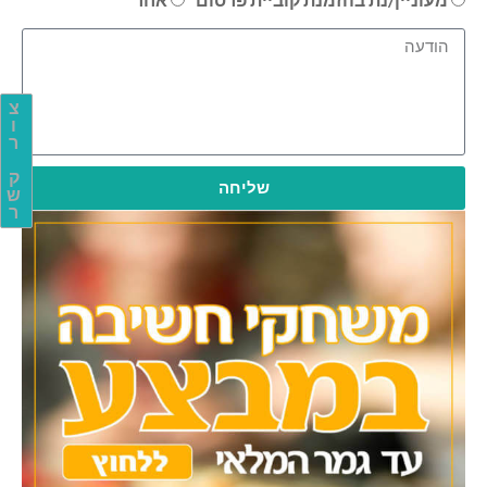
צ
ו
ר
ק
שליחה
ש
ר