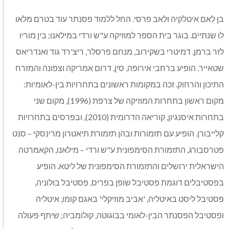
בן לאם איטלקיה ולאב פרסי. החל ללמוד פסנתר עוד בטרם מלאו
לו שנתיים. בוגר בית הספר למוזיקה ע"ש ורדי במילאנו; בין מוריו
לזר ברמן, דמיטרי בשקירוב, מנחם פרסלר, ריצ'רד גוד ואנדריאס
שטאייר. הופיע ברחבי אירופה, סין, דרום אמריקה וצפונה והמזרח
התיכון והרחוק. זכה במקומות ראשונים בתחרויות בין-לאומיות:
מקום ראשון בתחרות המוזיקה של צרפת (1996), מקום שני
בתחרות איסנגיון, קוריאה הדרומית (2010), ובפרסים בתחרויות
קלייבורן. הופיע עם תזמורות ובהן תזמורת תיאטרון מרינסקי – סנט
פטרסבורג, התזמורת הסימפונית ע"ש ורדי – מילאנו, הקאמרטה
הישראלית ירושלים והתזמורת הסימפונית של ליטא. הופיע
בפסטיבלים דוגמת פסטיבל שופן בפריס, פסטיבל בולוניה,
פסטיבל ליסט באיטליה, 'אביב מוזיקלי' באגם קומו, איטליה
ופסטיבל הפסנתר הבין-לאומי בבוגוטה, קולומביה; שיתף פעולה