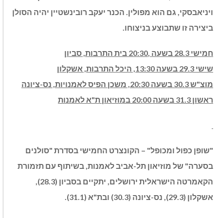
ויניאבסקי, גם הוא מפולין. הכנר יעקב רובינשטיין יהיה הסולן
ביצירה זו שתבוצע בניצוחו.
חמישי 28.3 בשעה ,20:30 בית התרבות, סביון
שישי 29.3 בשעה 13:30, היכל התרבות, אשקלון
מוצ"ש 30.3 בשעה 20:30, משכן הפיס לאמנויות, נס-ציונה
ראשון 31.3 בשעה 20:00 במוזיאון ת"א לאמנות
"שופן כפול ומכופל" – הקונצרט החמישי בסדרת "סולנים
בסערה" של מוזיאון תל-אביב לאמנות, בשיתוף עם תזמורת
הקאמרטה הישראלית ירושלים, יתקיים בסביון (28.3),
אשקלון (29.3), נס-ציונה (30.3) ובת"א (31.1).