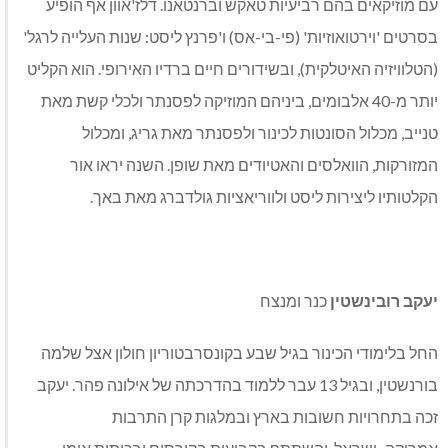
עם מוזיקאים בהם רביעיות טאקש וברנטאנו. דלז'אוון אף הופיע
בסרטים 'וירטואוזיות' (פי-בי-אס) ו'פרנץ ליסט: שנות העלייה לרגל'
(הטלוויזיה האיטלקית), ובשידורים חיים ברדיו האירופי. הוא הקליט
יותר מ-40 אלבומים, ביניהם המוזיקה לפסנתר ולכלי קשת מאת
טנייב, מכלול הסונטות לכינור ולפסנתר מאת גריג, ומכלול
המזורקות, הוואלסים והאטיודים מאת שופן. השנה יראו אור
הקלטותיו ליצירות ליסט ולווריאציות גולדברג מאת באך.
יעקב רובינשטין
כנר ומנצח
החל בלימודי הכינור בגיל שבע בקונסרבטוריון חולון אצל שלמה
בורנשטין, ובגיל 13 עבר ללמוד בהדרכתה של אילונה פהר. יעקב
זכה בתחרויות חשובות בארץ ובמלגות קרן התרבות