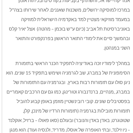
אמריקה–ישראל, והשתתף בקביעות בקורסים ובכיתות אומן
במרכז למוסיקה ירושלים, משכנות שאננים. לאחר שירותו בצה"ל
במעמד מוזיקאי מצטיין למד באקדמיה הישראלית למוזיקה
באוניברסיטת תל אביב (כיום ע"ש בוכמן – מהטה) אצל יאיר קלס
ובהמשך סיים את לימודי התואר הראשון בפרנקפורט והתואר
השני במנהטן.
במהלך לימודיו זכה באודיציה לתפקיד הכנר הראשי בתזמורת
הסימפונית של במברג, שב לגרמניה ושימש בתפקיד 15 שנים. הוא
ניגן סולו עם תזמורות רבות בארץ, ובגרמניה עם התזמורות של
במברג, ,מנהיים, ברנדנבורג וטורינגן, כמו גם עם הרכבים קאמריים
בפסטיבלים שונים. קובי רובינשטיין מוזמן באופן קבוע להוביל
תזמורות מובילות בגרמניה (תזמורות הרדיו של מינכן, קלן,
שטוטגרט, באדן באדן והנובר) ובעולם (סאו פאולו – ברזיל, אוקלנד
– ניו זילנד, ובתי האופרה של אוסלו, מדריד, ולנסיה ועוד). הוא מנגן