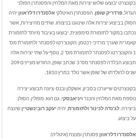
בקונצרט יבוצעו שלוש יצירות מאת המלחין והפסנתרן הפולני
הגדול,
פרדריק שופן.
הפסנתרן האיטלקי
אלסנדרו דלז'אוון
יהיה
הסולן בביצוע יצירות אלה שינוגנו בניצוחו. שתיים מהיצירות, אשר
נכתבו במקור לתזמורת סימפונית, יבוצעו בעיבוד מיוחד לתזמורת
קאמרית שערך מרדכי רכטמן :הקונצ'רטו לפסנתר ולתזמורת מס'
1 והקונצ'רטו לפסנתר לתזמורת מס' 2. נוסף על שתי יצירות אלה
תבוצע הבלדה לפסנתר מס' 3 שכתב שופן. החודש מציינים 209
שנים להולדתו של שופן אשר נולד במרץ 1810.
בקונצרטים שייערכו בסביון, אשקלון ובנס-ציונה תבוצע יצירה
נוספת מאת המלחין והכנר
ויניאבסקי
, גם הוא מפולין. הסולן
ביצירה:
לג'נדה לכינור ולתזמורת
, יהיה
יעקב רובינשטיין
שינצח
על ביצוע.
אלסנדרו דלז'אוון
פסנתרן ומנצח (איטליה)