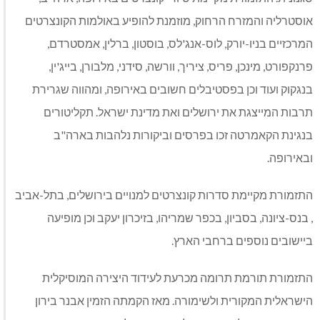
אוסטרליה והמזרח הרחוק, מוזמנת להופיע באולמות הקונצרטים
המרכזיים בניו-יורק, לוס-אנג'לס, בוסטון, ברלין, אמסטרדם,
פרנקפורט, מינכן, פריס, ציריך, וורשה, סידני, מלבורן, בייג'ין,
בנגקוק ועוד וכן בפסטיבלים חשובים באירופה, ומהווה שגרירת
תרבות המייצגת את ירושלים ואת מדינת ישראל. תקליטורים
בנגינת הקאמרטה זכו בפרסים וביקורות נלהבות בארה"ב
ובאירופה.
התזמורת מקיימת סדרות קונצרטים למנויים בירושלים, בתל-אביב
, בנס-ציונה, בסביון, בכפר שמריהו, בזיכרון יעקב וכן מופיעה
ביישובים נוספים ברחבי הארץ.
התזמורת תורמת תרומה מכרעת לעידוד היצירה המוסיקלית
הישראלית המקורית ולשימורה. מאז הקמתה הזמין אבנר בירון