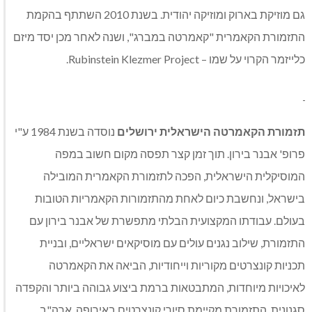
גם מוזיקת בארוק ומוזיקה יהודית. בשנת 2010 השתתף בהקמת
התזמורת הקאמרית "קאמרטה במברג", ושנה לאחר מכן יסד מיזם
כלייזמר הקרוי על שמו – Rubinstein Klezmer Project.
תזמורת הקאמרטה הישראלית ירושלים
נוסדה בשנת 1984 ע"י
פרופ' אבנר בירון. תוך זמן קצר תפסה מקום חשוב במפה
המוסיקלית הישראלית, הפכה לתזמורת הקאמרית המובילה
בישראל, ונחשבת כיום לאחת מהתזמורות הקאמריות הטובות
בעולם. עבודתו המקצועית הבלתי מתפשרת של אבנר בירון עם
התזמורת, שילוב נגנים עולים עם מוסיקאים ישראליים, ובניית
תכניות קונצרטים מקוריות וייחודיות, הביאה את הקאמרטה
לאיכויות מיוחדות, המתבטאות ברמת ביצוע גבוהה ביותר והקפדה
סגנונית. התזמורת מקיימת סיורי קונצרטים באירופה, ארה"ב,