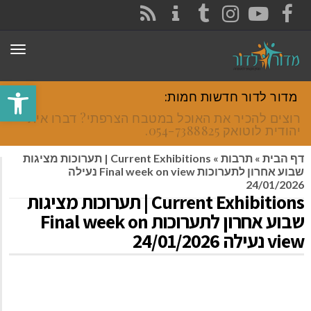
CONTACT
RSS
INSTAGRAM
TUMBLR
YOUTUBE
FACEBOOK
תפר
פתח סרגל
מדור לדור חדשות חמות:
רוצים להכיר את האוכל במטבח הצרפתי? דברו איתי
יהודית לוטואק 054-7388825.
דף הבית
»
תרבות
»
Current Exhibitions | תערוכות מציגות
שבוע אחרון לתערוכות Final week on view נעילה
24/01/2026
Current Exhibitions | תערוכות מציגות
שבוע אחרון לתערוכות Final week on
view נעילה 24/01/2026