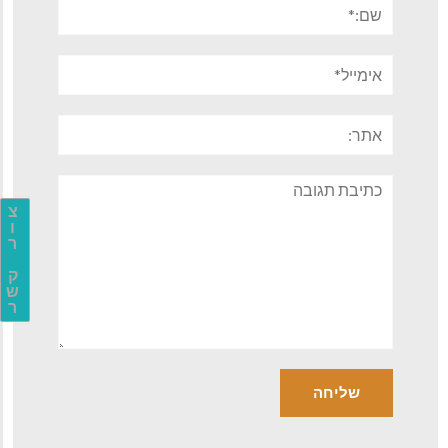
שם:*
אימייל*
אתר:
תגובה
צ
ו
ר
ק
ש
ר