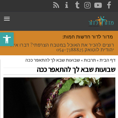
CONTACT
RSS
INSTAGRAM
TUMBLR
YOUTUBE
FACEBOOK
תפר
פתח סרגל
מדור לדור חדשות חמות:
רוצים להכיר את האוכל במטבח הצרפתי? דברו איתי
יהודית לוטואק 054-7388825.
דף הבית
»
תרבות
»
שבועות שבא לך להתאפר ככה
שבועות שבא לך להתאפר ככה