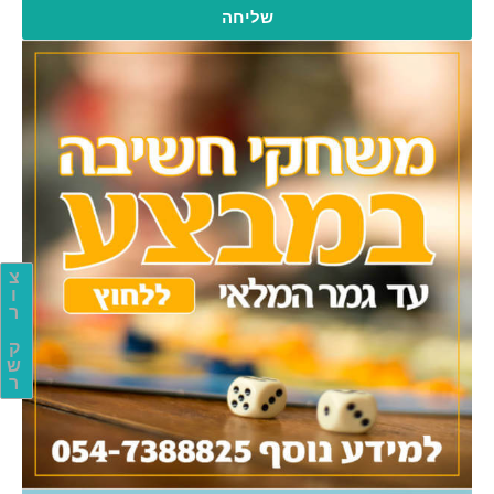
שליחה
צ
ו
ר
ק
ש
ר