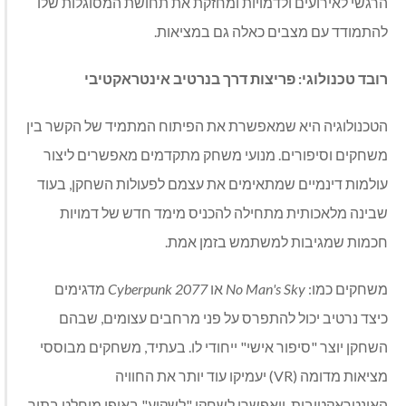
הרגשי לאירועים ולדמויות ומחזקת את תחושת המסוגלות שלו
להתמודד עם מצבים כאלה גם במציאות.
רובד טכנולוגי: פריצות דרך בנרטיב אינטראקטיבי
הטכנולוגיה היא שמאפשרת את הפיתוח המתמיד של הקשר בין
משחקים וסיפורים. מנועי משחק מתקדמים מאפשרים ליצור
עולמות דינמיים שמתאימים את עצמם לפעולות השחקן, בעוד
שבינה מלאכותית מתחילה להכניס מימד חדש של דמויות
חכמות שמגיבות למשתמש בזמן אמת.
משחקים כמו:
No Man's Sky
או
Cyberpunk 2077
מדגימים
כיצד נרטיב יכול להתפרס על פני מרחבים עצומים, שבהם
השחקן יוצר "סיפור אישי" ייחודי לו. בעתיד, משחקים מבוססי
מציאות מדומה (VR) יעמיקו עוד יותר את החוויה
האינטראקטיבית, ויאפשרו לשחקן "לשקוע" באופן מוחלט בתוך