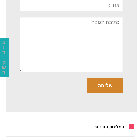
אתר:
תגובה
צ
ו
ר
ק
ש
ר
המלצות החודש