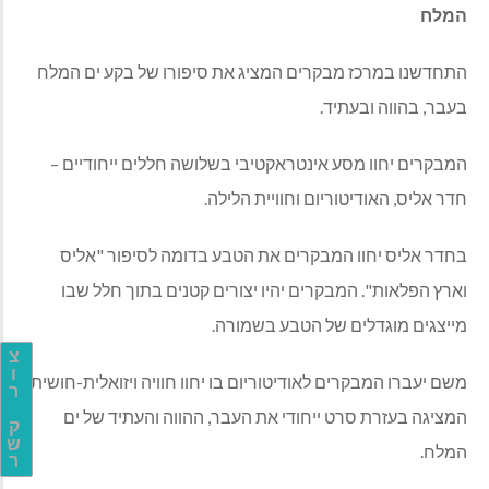
המלח
התחדשנו במרכז מבקרים המציג את סיפורו של בקע ים המלח
בעבר, בהווה ובעתיד.
המבקרים יחוו מסע אינטראקטיבי בשלושה חללים ייחודיים –
חדר אליס, האודיטוריום וחוויית הלילה.
בחדר אליס יחוו המבקרים את הטבע בדומה לסיפור "אליס
וארץ הפלאות". המבקרים יהיו יצורים קטנים בתוך חלל שבו
מייצגים מוגדלים של הטבע בשמורה.
צ
ו
משם יעברו המבקרים לאודיטוריום בו יחוו חוויה ויזואלית-חושית
ר
המציגה בעזרת סרט ייחודי את העבר, ההווה והעתיד של ים
ק
ש
המלח.
ר