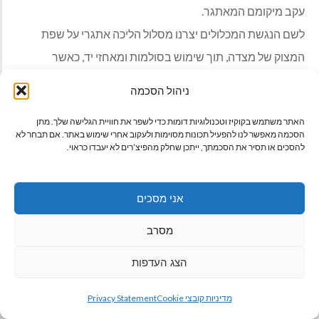
עקב מיקומם המאתגר.
לשם הנגשת המכלולים יצרנו מסלול הליכה אתגרי על שפת
המצוק של מצדה, תוך שימוש בסולמות ומאחזי יד, כאשר
ההולכים עליו מחוברים עם רתמה (וקסדה) לכבל בטיחות לכל
ניהול הסכמה
אורכו.
האתר משתמש בקוקיז וטכנולוגיות דומות כדי לשפר את חוויית הגלישה שלך. מתן
לאורך המסלול תוכלו ליהנות מנוף מרהיב המתחיל במדבר
הסכמה מאפשר לנו להפעיל תכונות מסוימות ולעקוב אחרי שימוש באתר. אם תבחר לא
יהודה ומסתיים אל מול ים המלח.
להסכים או תסיר את הסכמתך, ייתכן שחלק מהפיצ’רים לא יעבדו כראוי.
ההגעה וההליכה על המסלול הן בתיאום ובתשלום מראש בלבד.
המסלול מתאים למיטיבי לכת, ולילדים מעל גיל 10.
אני מסכים
השביל נמצא בחלק הדרומי של במת ההר, יש ללכת עד לקצה
מסרב
הדרומי ביותר בבמת ההר – למצודה הדרומית.
הצג העדפות
מידע חשוב לפני ביצוע ההזמנה (מבקשים לקרוא הכל!):
גלילה
ההגעה לשביל אפשרית דרך שביל הסוללה (הליכה של כ 40
מדיניות קובצי Cookie
Privacy Statement
לראש