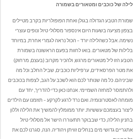
לילה של כוכבים ומטאורים בשמורה
שמורת הטבע הגדולה בגולן ואחת הפופולריות בקרב מטיילים
בצפון מציעה בשעות היום אינספור מסלולי טיול ונופים עוצרי
נשימה. אבל כשהלילה יורד – הכול נראה לגמרי אחרת, במיוחד
בלילות של מטאורים. בואו לחוות בפעם הראשונה בשמורת
הטבע הזו ליל מטאורים מרגש, ולהכיר מקרוב (בעצם, מרחוק)
את מטר הפרסאידים, ערפיליות כוכבים, שביל החלב וכל מה
שביניהם. כל מה שנותר לכם הוא לשכב על הגב, לצפות בכוכבים
ולהתמסר למחזה השמיימי. אנחנו כאן כדי להדריך, יחד עם
מומחה לאסטרונומיה. ואם נרד לרגע לקרקע – תוזמנו עם הילדים
ליצור בעצמכם עששיות. יותר ממומלץ להמשיך את הלילה וללון
בחניון הלילה, כדי שבבוקר תתעוררו הישר אל מסלולי טיול
אתגריים גדושי מים בנחלים זוויתן ויהודיה. הנה, סגרנו לכם את