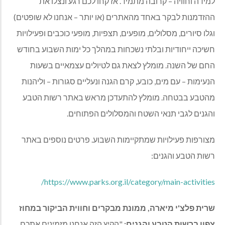
למידה וחוויה – קרובה מתמיד. אז קחו לכם רגע ונצלו את
ההזדמנות לבקר באחד מהאתרים (או יותר – אנחנו לא שופטים)
וגלו סיורים, מסלולים, מופעים, תצפיות, מופעי כוכבים ופעילויות
חשיכה ייחודיות ובלתי נשכחות במהלך כל ימות השבוע בחודש
החם של השנה. מומלץ לצאת גם לטיולים עצמאיים בשעות
הנעימות – עם מים, כובע, קרם הגנה ונעליים סגורות – וליהנות
מהטבע בבטחה. מומלץ להתעדכן מראש באתר רשות הטבע
והגנים לגבי תנאי השטח והמסלולים הפתוחים
.
מצורפות פעילויות שמתקיימות השבוע. פרטים נוספים באתר
רשות הטבע והגנים:
/
https://www.parks.org.il/category/main-activities
שרית פלצ'י מיארה, ממונת מבקרים וחווית הביקור במחוז
צפון ברשות הטבע והגנים:
"הקיץ הזה אנחנו מזמינים אתכם