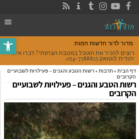
CONTACT
RSS
INSTAGRAM
TUMBLR
YOUTUBE
FACEBOOK
תפר
פתח סרגל
מדור לדור חדשות חמות:
רוצים להכיר את האוכל במטבח הצרפתי? דברו איתי
יהודית לוטואק 054-7388825.
דף הבית
»
תרבות
»
רשות הטבע והגנים – פעילויות לשבועיים
הקרובים
רשות הטבע והגנים – פעילויות לשבועיים
הקרובים