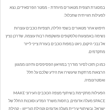
במסגרת תצפית מטאורים מיוחדת – ממטר הפרסאידים, נצא
לפעילות חווייתית שתכלול:
חיפוש אחר מטאורים בשמי הלילה, תצפיות כוכבים עוצרות
נשימה באמצעות טלסקופים ומשקפות רבות עוצמה, שדרכן נציץ
אל נבכי היקום, ניווט במפות כוכבים בעזרת צייני לייזר
מתקדמים.
כמו כן תזכו לסיור מודרך במוזיאון הפסיפסים ותיהנו ממגוון
הרצאות מרתקות שיעשירו את הידע שלכם על חלל
ואסטרונומיה.
הפעילות מתקיימת בשיתוף מצפה הכוכבים העירוני
MAKE
SPACE
מעלה אדומים, בחסות משרד המדע וסוכנות החלל של
ישראל, ובשיתוף עיריית מעלה אדומים וקהילת הורייזון – קהילת