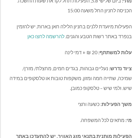
מתי:
ביום שלישי 5.8, הפעילות תחל לקראת שעות החשכה.
הכניסה לחניון החל משעה 15:00
הפעילות מיועדת ללנים בחניון הלילה חאן בארות. יש להזמין
בנפרד באתר רשות הטבע והגנים.
להרשמה לחצו כאן
עלות למשתתף:
20 ₪ + דמי לינה
ציוד נדרש:
נעליים גבוהות, בגדים חמים, מחצלת/ מזרן/
שמיכה, שתייה חמה ומזון, משקפות טובות או טלסקופים במידה
שיש. ולמי שיש – טלסקופ כמובן.
משך הפעילות:
כשעה וחצי
מי:
מתאים לכל המשפחה.
הפעילות מותנית בתנאי מזג האוויר. יש להתעדכן באתר