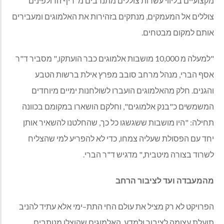
מקצועיים בליווי עשרות צוללים מתנדבים מ
"
ריף הדולפינים
"
צוללים אל המעמקים
,
מנתקים בזהירות את האלמוגים ומעבירים
אותם למקום מבטחים
.
"
למעלה מ
10,000
מושבות אלמוגים כבר הועתקו
,"
מסביר ד
"
ר
אסף הברי
,
מנהל מרחב סובב מפרץ אילת ברשות הטבע
והגנים
.
חלק מהאלמוגים הועברו לשולחנות ימיים מיוחדים
המשמשים כ
"
בנק אלמוגים
",
וחלקם הושארו במקומם בכוונה
תחילה
: "
היו מושבות ששגשגו כל כך
,
שהחלטנו להשאיר אותן
יחד עם הפסולת שעליה צמחו
,
כדי לא להפריע למי שהצליח
לשרוד בצורה מיטבית
,"
מדגיש ד
"
ר הברי
.
מהמעבדה
ועד
לציבור
הרחב
הפרויקט לא רק מציל את עולם החי התת
–
ימי אלא עתיד להניב
תועלת עצומה לציבור ולמדע
.
האלמוגים שהוצלו מנותבים