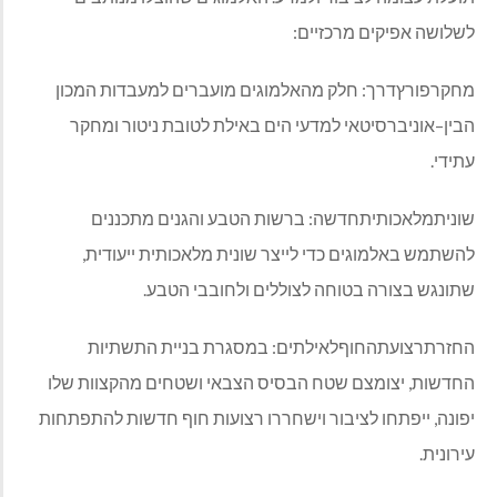
לשלושה אפיקים מרכזיים
:
מחקרפורץדרך
:
חלק מהאלמוגים מועברים למעבדות המכון
הבין
–
אוניברסיטאי למדעי הים באילת לטובת ניטור ומחקר
עתידי
.
שוניתמלאכותיתחדשה
:
ברשות הטבע והגנים מתכננים
להשתמש באלמוגים כדי לייצר שונית מלאכותית ייעודית
,
שתונגש בצורה בטוחה לצוללים ולחובבי הטבע
.
החזרתרצועתהחוףלאילתים
:
במסגרת בניית התשתיות
החדשות
,
יצומצם שטח הבסיס הצבאי ושטחים מהקצוות שלו
יפונה
,
ייפתחו לציבור וישחררו רצועות חוף חדשות להתפתחות
עירונית
.