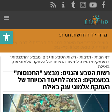
CONTACT
RSS
INSTAGRAM
TUMBLR
YOUTUBE
FACEBOOK
תפר
פתח סרגל
מדור לדור חדשות חמות:
רוצים להכיר את האוכל במטבח הצרפתי? דברו איתי
יהודית לוטואק 054-7388825.
דף הבית
»
תרבות
»
רשות הטבע והגנים: מבצע "התכנסות"
במעמקים: הצצה לתיעוד המיוחד של העתקת אלמוגי ענק
באילת
רשות הטבע והגנים: מבצע "התכנסות"
במעמקים: הצצה לתיעוד המיוחד של
העתקת אלמוגי ענק באילת