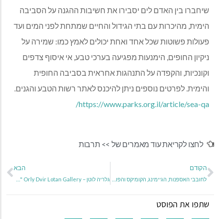
שיחברו בין האדם לים יסבירו את חשיבות ההגנה על הסביבה
הימית
,
מהיכרות עם בתי הגידול והחיים שמתחת לפני המים ועד
פעולות פשוטות שכל אחד ואחת יכולים לאמץ כמו
:
שמירה על
ניקיון החופים
,
הימנעות מפגיעה בערכי טבע
,
אי איסוף צדפים
וקונכיות
,
והקפדה על התנהגות אחראית בסביבה החופית
והימית
.
לפרטים נוספים ניתן להיכנס לאתר רשות הטבע והגנים
.
https://www.parks.org.il/article/sea-qa/
לחצו לקריאת עוד מאמרים של >>
תרבות
הקודם
הבא
לחובבי האספנות, הגיימינג, הקומיקס והפופ 'פסטיבל בובות פופ':
גלריה לוטן – Orly Dvir Lotan Gallery "האמת שלא סיפרנו"
שתפו את הפוסט