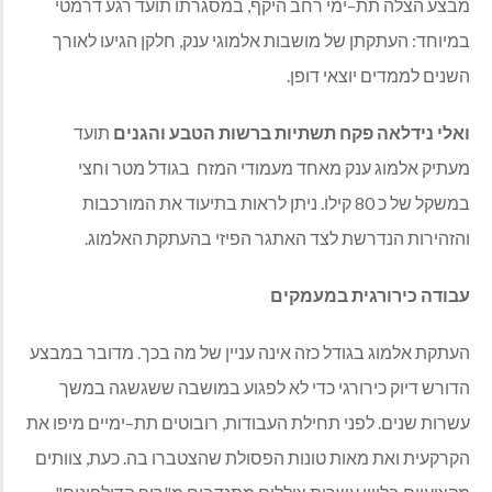
מבצע הצלה תת
–
ימי רחב היקף
,
במסגרתו תועד רגע דרמטי
במיוחד
:
העתקתן של מושבות אלמוגי ענק
,
חלקן הגיעו לאורך
השנים לממדים יוצאי דופן
.
ואלי
נידלאה
פקח
תשתיות
ברשות
הטבע
והגנים
תועד
מעתיק אלמוג ענק מאחד מעמודי המזח
בגודל מטר וחצי
במשקל של כ
80
קילו
.
ניתן לראות בתיעוד את המורכבות
והזהירות הנדרשת לצד האתגר הפיזי בהעתקת האלמוג
.
עבודה
כירורגית
במעמקים
העתקת אלמוג בגודל כזה אינה עניין של מה בכך
.
מדובר במבצע
הדורש דיוק כירורגי כדי לא לפגוע במושבה ששגשגה במשך
עשרות שנים
.
לפני תחילת העבודות
,
רובוטים תת
–
ימיים מיפו את
הקרקעית ואת מאות טונות הפסולת שהצטברו בה
.
כעת
,
צוותים