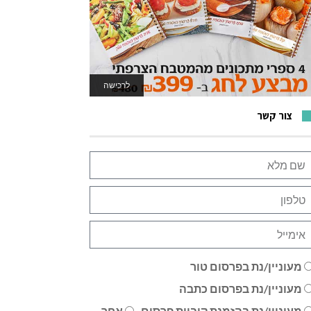
לרכישה
לאתר המשחקים
צור קשר
מעוניין/נת בפרסום טור
מעוניין/נת בפרסום כתבה
מעוניין/נת בהזמנת קוביית פרסום
אחר