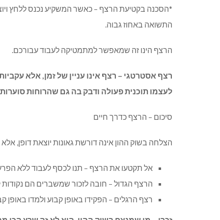
*הסכנה בקטיעת הרצף – כאשר המשקיע נכנס ללחץ וי
התשואה באחוז גבוה.
הרצף הינו זה שמאפשר למתמטיקה לעבוד עבורכם.
רצף אסטרטגי – רצף אינו עניין של זמן, אלא עקב
לעצמו תוכנית פעולה ודבק בה גם שהרוחות סוערות.
סיכום – הרצף כדרך חיים
הצלחה בשוק ההון אינה דורשת גאונות יוצאת דופן, אלא
אל תקטעו את הרצף – תנו לכסף לעבוד ללא הפרע
הרצף הגדול – חובה לזכור שמשברים הם נקודות 
רצף הרגלים – הפקידו באופן קבוע ולמדו באופן קב
זכרו – מי שמנצח בשוק ההון, הוא לא זה שרץ הכי מ