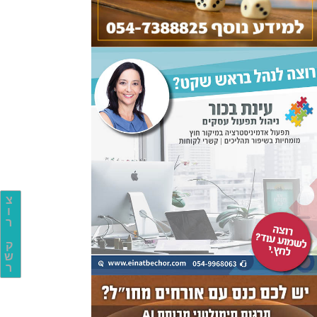
צ
ו
ר
ק
ש
ר