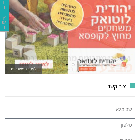
ו
ר
ק
ש
ר
לאתר המשחקים
צור קשר