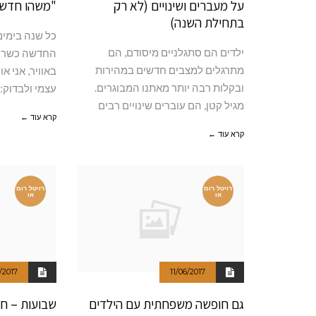
על מעברים ושינויים (לא רק
"משהו חדש מ
בתחילת השנה)
כל שנה בימים
ילדים הם סתגלניים מיסודם, הם
החדשה כשרוח
מתרגלים למצבים חדשים במהירות
באוויר, אני 
ובקלות רבה יותר מאתנו המבוגרים.
עצמי ולבדוק:
מגיל קטן, הם עוברים שינויים רבים
קרא עוד ←
קרא עוד ←
רויטל רומ
רויטל רומ
או
או
/2017
11/06/2017
גם חופשה משפחתית עם הילדים
שבועות – חג