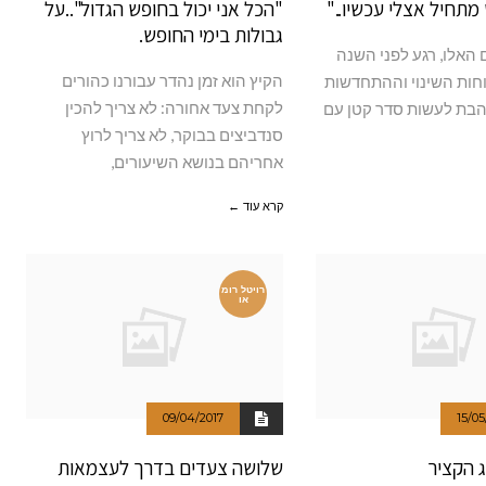
תחיל אצלי עכשיו.."
"הכל אני יכול בחופש הגדול"..על
גבולות בימי החופש.
 האלו, רגע לפני השנה
הקיץ הוא זמן נהדר עבורנו כהורים
ות השינוי וההתחדשות
לקחת צעד אחורה: לא צריך להכין
אוהבת לעשות סדר קטן עם
סנדביצים בבוקר, לא צריך לרוץ
אחריהם בנושא השיעורים,
קרא עוד ←
רויטל רומ
או
09/04/2017
15/05
 הקציר
שלושה צעדים בדרך לעצמאות