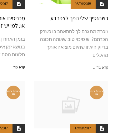
/2017
16/01/2018
כשהנסיך שלי הפך לצפרדע
מכניסים אור
או: למי יש ז
זוכרת מה גרם לך להתאהב בו כשרק
בזמן האחרון 
הכרתם? יש סיכוי טוב שאותה תכונה
בנושא זמן אי
בדיוק היא זו שהיום מוציאה אותך
תלונות נוסח "א
מהכלים
קרא עוד ←
קרא עוד ←
רויטל רומ
רויטל רומ
או
או
/2017
17/09/2017