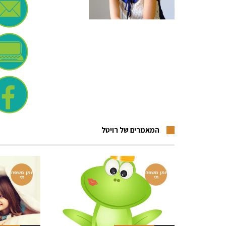
המאמרים של רויטל
זמן משפח
זמן משפח
תי
תי