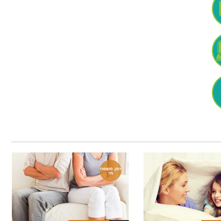
זמן משפח
תי