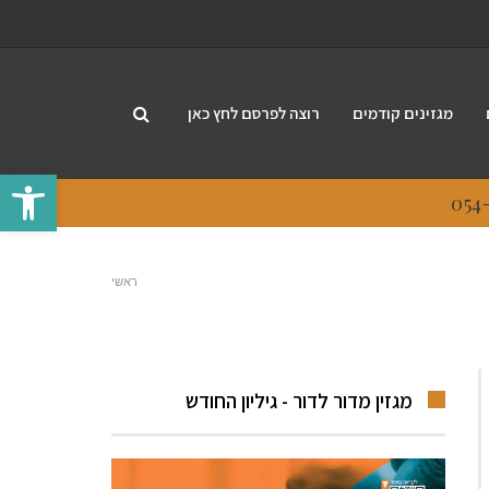
מגזינים קודמים
רוצה לפרסם לחץ כאן
פתח סרגל
ראשי
מגזין מדור לדור - גיליון החודש