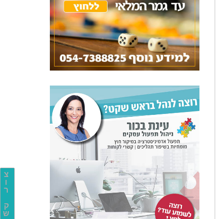
צ
ו
ר
ק
ש