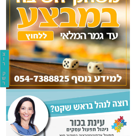
צ
ו
ר
ק
ש
ר