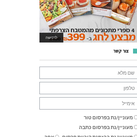
לרכישה
לאתר המשחקים
צור קשר
מעוניין/נת בפרסום טור
מעוניין/נת בפרסום כתבה
מעוניין/נת בהזמנת קוביית פרסום
אחר