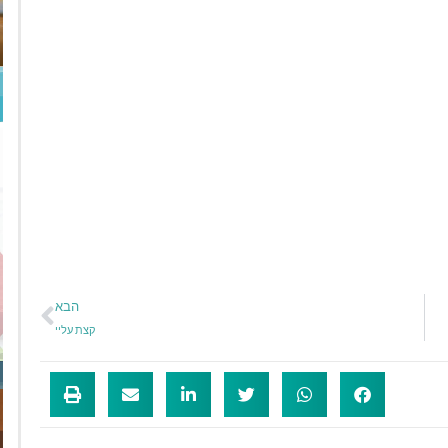
הבא
קצת עליי