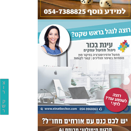
צ
ו
ר
ק
ש
ר