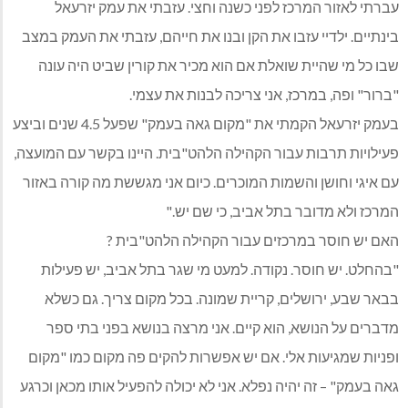
עברתי לאזור המרכז לפני כשנה וחצי. עזבתי את עמק יזרעאל
בינתיים. ילדיי עזבו את הקן ובנו את חייהם, עזבתי את העמק במצב
שבו כל מי שהיית שואלת אם הוא מכיר את קורין שביט היה עונה
"ברור" ופה, במרכז, אני צריכה לבנות את עצמי.
בעמק יזרעאל הקמתי את "מקום גאה בעמק" שפעל 4.5 שנים וביצע
פעילויות תרבות עבור הקהילה הלהט"בית. היינו בקשר עם המועצה,
עם איגי וחושן והשמות המוכרים. כיום אני מגששת מה קורה באזור
המרכז ולא מדובר בתל אביב, כי שם יש."
האם יש חוסר במרכזים עבור הקהילה הלהט"בית ?
"בהחלט. יש חוסר. נקודה. למעט מי שגר בתל אביב, יש פעילות
בבאר שבע, ירושלים, קריית שמונה. בכל מקום צריך. גם כשלא
מדברים על הנושא, הוא קיים. אני מרצה בנושא בפני בתי ספר
ופניות שמגיעות אלי. אם יש אפשרות להקים פה מקום כמו "מקום
גאה בעמק" – זה יהיה נפלא. אני לא יכולה להפעיל אותו מכאן וכרגע