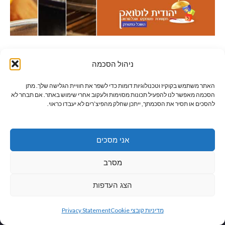
ניהול הסכמה
מפת האתר
האתר משתמש בקוקיז וטכנולוגיות דומות כדי לשפר את חוויית הגלישה שלך. מתן
הסכמה מאפשר לנו להפעיל תכונות מסוימות ולעקוב אחרי שימוש באתר. אם תבחר לא
להסכים או תסיר את הסכמתך, ייתכן שחלק מהפיצ’רים לא יעבדו כראוי.
דף הבית
אודות
תנאי שימוש
אני מסכים
מדיניות פרטיות
המומחים שלנו
מסרב
מומחי העבר
הצג העדפות
פודקאסטים
גלילה
פודקאסטים SPOTIFY
מדיניות קובצי Cookie
Privacy Statement
ממליצים
לראש
סרטוני המלצות