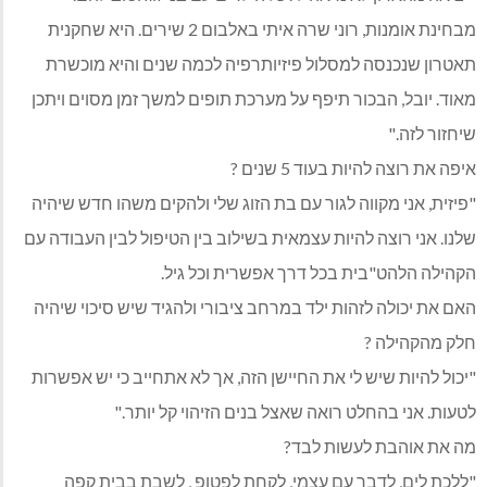
מבחינת אומנות, רוני שרה איתי באלבום 2 שירים. היא שחקנית
תאטרון שנכנסה למסלול פיזיותרפיה לכמה שנים והיא מוכשרת
מאוד. יובל, הבכור תיפף על מערכת תופים למשך זמן מסוים ויתכן
שיחזור לזה."
איפה את רוצה להיות בעוד 5 שנים ?
"פיזית, אני מקווה לגור עם בת הזוג שלי ולהקים משהו חדש שיהיה
שלנו. אני רוצה להיות עצמאית בשילוב בין הטיפול לבין העבודה עם
הקהילה הלהט"בית בכל דרך אפשרית וכל גיל.
האם את יכולה לזהות ילד במרחב ציבורי ולהגיד שיש סיכוי שיהיה
חלק מהקהילה ?
"יכול להיות שיש לי את החיישן הזה, אך לא אתחייב כי יש אפשרות
לטעות. אני בהחלט רואה שאצל בנים הזיהוי קל יותר."
מה את אוהבת לעשות לבד?
"ללכת לים, לדבר עם עצמי, לקחת לפטופ , לשבת בבית קפה