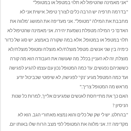
"אני מאמינה שהטיפול לא תלוי במטפל או במטופל"
"בדרמה תרפיה יש הרבה כלים לצורך טיפול. אישית אני לא
מחבבת את המילה "מטופל". אני מעדיפה את המושג 'מלווה את
האדם' כי המילה מטפלת נשמעת יהירה. אני מאמינה שהטיפול לא
תלוי במטפל או במטופל, אלא במה שקורה באמצע. יש סוג של כדור
כימיה בין שני אנשים. מטפל מוצלח/לא מוצלח ומטופל מוצלח/לא
מוצלח, זה לא העניין בכלל. מה שעושה את העבודה הוא מה קורה
כששניהם נפגשים. עד כמה המטופל נכון עם עצמו להגיע לפגישה
ועד כמה המטפל מגיע 'נקי' לפגישה, לא שיפוטי שכביכול יודע
מראש מה המטופל צריך."
האם כך את מתייחסת לאנשים שמגיעים אלייך, למרות כל שנות
הניסיון ?
"בהחלט. יש לי שק של כלים והוא נמצא מאחורי הגב. הוא לא
מקדימה !!!. אני מלווה את המטופל לפי מצב הרוח שלו באותו יום.