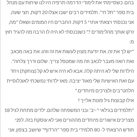
בהם. כשסיימתי את לימודי הדרמה תרפיה היו לנו שיחות עם מנהל
בית ספר "תל חי". תלמידים רבים ישבו אצלו 20 דקות, חצי שעה,
אני נכנסתי ויצאתי אחרי 5 דקות. החברים היו המומים ושאלו "מה,
זרקו אותך מהלימודים ?" כשנכנסתי לא היה לו הרבה מה להגיד חוץ
מ:
"יש לך את זה. את יודעת מצוין לעשות את זה וזהו. את באה מכאב
ואת רואה מעבר לכאב וזה מה שמטפל צריך. שלום ודרך צלחה".
הילדות שלי לא היתה קלה. אבא לא היה איש לא קל (צוחקת) ויחד
עם זאת האישיות שלי מאוד יציבה. מאז ילדותי נמשכתי לאוכלוסיית
הלהט"בים ולצרכים מיוחדים."
אילו קבוצות גיל פונות אלייך ?
"תלמידים בגילאי י'-יב' ובני המשפחה שלהם. ילדים מתחת לגיל 18
מצריכים אישורים מיוחדים מההורים ואני לא עוסקת בזה. לפני
חודש הרצאתי ל- 80 תלמידי בית ספר "הרדוף" שיושב בצפון. אני