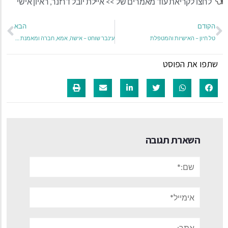
לחצו לקריאת עוד מאמרים של >>
איילת יובל דרזנר
,
ראיון אישי
הקודם
הבא
טל חיון – האישיות והמטפלת
עינבר שוחט – אישה, אמא, חברה ומאמנת אישית להורים לילדים עם צרכים מיוחדים
שתפו את הפוסט
השארת תגובה
שם:*
אימייל*
אתר: