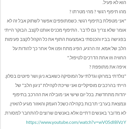
הוא לא פעיל.
מהו תיפוף רגשי ? מהי מטרתו ?
"אני מטפלת בתיפוף רגשי. כשמתופפים אפשר לשתוק אבל זה לא
אומר שלא צריך גם לדבר . התיפוף מכניס אותנו לקצב. הבוקר הייתי
בפגישה בביז והכנסתי באמצעות התוף את כל הקהל לקצב פעימות
הלב של אמא. זה הרגיע, הפיג מתח ופנו אלי אחר כך להודות על
החוויה וזו אחת הדרכים לטיפול."
איפה את מתופפת ?
"נולדתי במרוקו וגדלתי על המוסיקה כשאבא ניגן ושר פיוטים בסלון.
הייתי בהרכבים מוסיקליים ואני שייכת לקהילת "ניגון הלב" של
יהדות מתחדשת. בכל יום שישי אני מובילה את ההרכב בתיפוף
ונמצאת בערבי תרבות בקהילה כשכל העמק והאזור מגיע להאזין.
לא מדובר באנשים דתיים אלא באנשים שרוצים להתחבר למסורת.
https://www.youtube.com/watch?v=wV05dI8iVzY