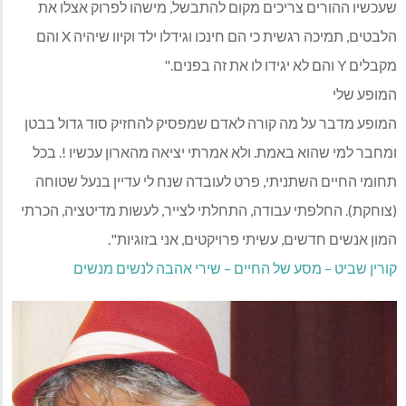
שעכשיו ההורים צריכים מקום להתבשל, מישהו לפרוק אצלו את
הלבטים, תמיכה רגשית כי הם חינכו וגידלו ילד וקיוו שיהיה X והם
מקבלים Y והם לא יגידו לו את זה בפנים."
המופע שלי
המופע מדבר על מה קורה לאדם שמפסיק להחזיק סוד גדול בבטן
ומחבר למי שהוא באמת. ולא אמרתי יציאה מהארון עכשיו !. בכל
תחומי החיים השתניתי, פרט לעובדה שנח לי עדיין בנעל שטוחה
(צוחקת). החלפתי עבודה, התחלתי לצייר, לעשות מדיטציה, הכרתי
המון אנשים חדשים, עשיתי פרויקטים, אני בזוגיות".
קורין שביט – מסע של החיים – שירי אהבה לנשים מנשים