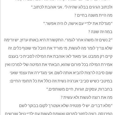
ולכתוב הגיגים בבלוג שהיה לי . אני אוהבת לכתוב."
מה היית משנה בחיים ?
"מגדלת את ילדיי עם אישה, לו היה אפשר."
במה זה שונה ?
"2 נשים זה משהו אחר לגמרי. התקשורת היא באותו ערוץ, יש זרימה
שלא צריך לומר מה לעשות, מי מוריד את הזבל ומי שוטף כלים. זה
קיים רק ממבט. אני מאוד לא! אוהבת את המילה לסבית כי בעצם
אמירת המילה בכל פורום שהוא, הבאתי את המיטה שלי למרכז ואין
שום סיבה לרצות להביא אותה לשם. אני מגדירה את עצמי שאני
במיטבי כשיש סביבי אנרגיה נשית וזה כולל את כל תחומי החיים:
בחברות, עסקים, זוגיות, חיים משותפים."
מה את רוצה לעשות ולא עשית ?
"מלא דברים. יש לי פנטזיה שלא אצטרך לקום בבוקר לשם
הפרנסה. רוצה לחזור למרוקו ואשמח לעשות עם ילדיי טיול שורשים