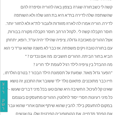
קשה לי כשבחורה שגרה בצפון באה להוריה וסיפרה להם
שהשותפה שלה לדירה בת"א היא בת הזוג שלה ולא השותפה
לדירה. הוריה אמרו לה לארוז מזוודות ולעבור לת"א ולא לחזור יותר.
חוסר הקבלה קשה לי . לקהל הרחב חוסר הקבלה מקורה בבורות,
אצל ההורים מאכזבה גדולה. ציפיה שהילד יהיה עו"ד, רופא, יתחתן
עם בחורה טובה ויקים משפחה. אז כבר לא משנה שהוא עו"ד כי הוא
הביא בחור הביתה. ההורים חושבים: מה אם נכדים ? "
מה ההבדל בין ציפיה לילד רגיל לעומת ילד חריג ?
"הפער גדול מאוד. שמעת על תסמונת הילד הבכור ? בטרם הולדתו ,
חייו כבר מתוכננים. פתאום נולד ילד ששובר את התכנון. זה נושא
צ
ו
שאינו קל לעיכול. החשיבה היא שהם טעו בכל מיני דברים שעשו –יש
ר
כל מיני רעיונות חסרי יסוד לחלוטין. ההורים מתעסקים בעצמם
ק
ש
במקום להתעסק בילד. להבין שהוא שיתף אותם אחרי שהוא עבר
ר
את הפחד מדחייה, את ההומופוביה הפרטית שלו. גם אנשים