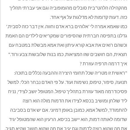
מהקהילה הלהט"בית סובלים מהומופוביה וגם אני עברתי תהליך
כזה. דעות קדומות לא מדלגות על אף אחד.
כמו שאמא אמרה לי 'אלוהים ברא אדם וחווה. אין דבר כזה לסבית.'
גדלנו בתפיסה חברתית שהסיפורים שמקריאים לילדים הם האמת
וכשהם רואים את אבא קורא עיתון ואת אמא מבשלת במטבח עם
חצאית, הם חושבים שזו המציאות, כמו בנות שלובשות צבע ורוד."
איך דרמה תרפיה עוזרת ?
"ראשית זו מטריה שכל תחומי היצירה וההבעה נכללים בתוכה:
תנועה, סיפור, טיפוס, נשימות ועוד. על פי האדם נבחר הכלי. למשל
פסיכודרמה מאוד עוזרת בתהליך טיפול. המטופל יושב לצידי, נניח
ליד שולחן ומושיב בכסא לצידו את הדמות מולה הוא רוצה
להתמודד, למשל אמא, כמובן באופן דמיוני. אם יש אדם בסביבה
שדומה לאותה דמות, הוא יישב בכיסא. הרעיון הוא שהמטופל יגיד
את מה שהוא רוצה לדמות וגם יגיב את מה שהוא חושב שהיא תגיב.