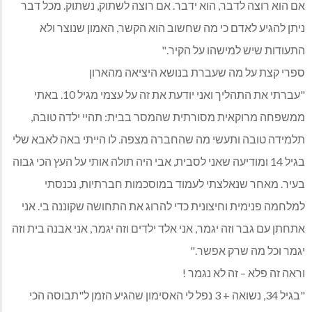
אם הוא רוצה לדבר, הוא ידבר. אם רוצה לשתוק, נשתוק. מכל דבר
ניתן להגיע לאדם כי מה שחשוב הוא הקשר, האמון שנוצר ולא
התעודות שיש למישהו על הקיר."
ספרי קצת על מה שעברת בנושא היציאה מהארון
"עברתי את התהליך ואני יודעת את זה על עצמי מגיל 10. באתי
ממשפחה מרוקאית מסורתית שהמסר בבית: תהיי ילדה טובה,
תלמידה טובה ותעשי מה שהחברה מצפה. לו הייתי באה לאבא שלי
בגיל 14 ומודיעה שאני לסבית, אבי היה תולה אותי על העץ הכי גבוה
בעיר. מאחר שנאלצתי לעמוד במוסכמות חברתיות, נכנסתי
למלחמה פנימית וחיצונית כדי להרוג את התחושה שקוננה בי. אני
אתחתן עם גבר וזה יגמר, אני אלד ילדים וזה יגמר, אני אבנה בית וזה
יגמר וכל מה שרק אפשר."
וראה זה פלא – זה לא נגמר !
"בגיל 34, נשואה + 3 נפל לי האסימון שהגיע הזמן ל"תבוסה הכי