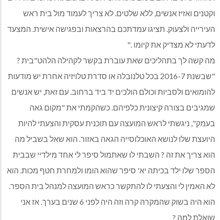
וקטנים ואזיז אנשים, ללא שלטים. לא צריך לעמוד מול בית ראש
העירייה ולצעוק. תציגו עמדתכם בהרצאות ובפגישה אישית. המצעד
לדעתי לא מצדיק את קיומו ."
מה קשה לך בתהליכים שאת עוברת בקשר לקהילה הלהט"בית ?
"שבשנת 2016-7 בכל טלנובלה או סדרת טלויזיה אחרת יש מודעות
להומואים ולסביות וכולם הולכים יד ביד ברחוב. עם זאת, יש אנשים
שמגיבים בצורה קיצונית כלפיהם. כשהקמתי את "מקום גאה
בעמק", ניגשתי לראש המועצה עם תוכנית עסקית והצעתי להיות
היועצת שלו לנושא האוכלוסייה הגאה באזור. הוא שאל בשביל מה
הוא צריך את זה ? השבתי לו שאתמול סיפר לי אחד מילדיי שבבית
הספר שלו ילד בכיתה יא' סיפר שהוא הומו ולמחרת חטף מכות. הוא
לא האמין לי והצעתי לו להתקשר כראש המועצה למנהל בית הספר.
הוא היה בשוק שהמקרה קרה וזה היה לפני 6 שנים בערך. אז אני
שואלת למה ?