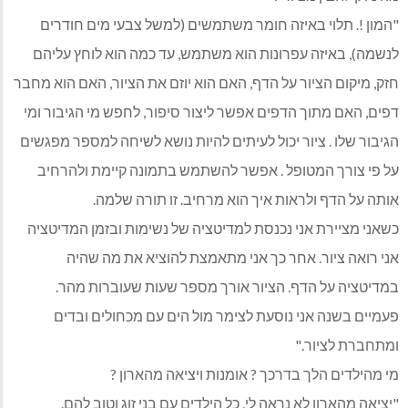
"המון !. תלוי באיזה חומר משתמשים (למשל צבעי מים חודרים
לנשמה), באיזה עפרונות הוא משתמש, עד כמה הוא לוחץ עליהם
חזק, מיקום הציור על הדף, האם הוא יוזם את הציור, האם הוא מחבר
דפים, האם מתוך הדפים אפשר ליצור סיפור, לחפש מי הגיבור ומי
הגיבור שלו . ציור יכול לעיתים להיות נושא לשיחה למספר מפגשים
על פי צורך המטופל . אפשר להשתמש בתמונה קיימת ולהרחיב
אותה על הדף ולראות איך הוא מרחיב. זו תורה שלמה.
כשאני מציירת אני נכנסת למדיטציה של נשימות ובזמן המדיטציה
אני רואה ציור. אחר כך אני מתאמצת להוציא את מה שהיה
במדיטציה על הדף. הציור אורך מספר שעות שעוברות מהר.
פעמיים בשנה אני נוסעת לצימר מול הים עם מכחולים ובדים
ומתחברת לציור."
מי מהילדים הלך בדרכך ? אומנות ויציאה מהארון ?
"יציאה מהארון לא נראה לי. כל הילדים עם בני זוג וטוב להם.