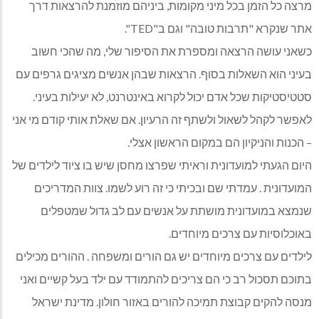
מרצה כל הזמן בכל מיני מקומות, ביניהם מוזמנת להרצאות דרך
אתר שנקרא "תרבות טובה" וגם ב"TED".
כשאני עושה הרצאה ומספרת את הסיפור שלי, מה שהכי חשוב
בעיני הוא השאלות בסוף. הרצאות שבהן אנשים מציגים גרפים עם
סטטיסטיקות שכל אדם יכול לקרוא באינטרנט, לא יעילות בעיני.
לאפשר לקהל לשאול ולשתף זה הרעיון. אם שאלת אותי קודם מי אני
– הכנות והניקיון הם במקום הראשון אצלי.
היום הגעתי למועדונית וראיתי שפרצו מחסן שיש בו ציוד לילדים של
המועדונית . עמדתי שם ובכיתי כי זה רוע לשמו. צוות המדריכים
שנמצא במועדונית מושתת על אנשים עם לב גדול שמטפלים
באוכלוסיות עם צרכים מיוחדים.
לילדים עם צרכים מיוחדים יש גם הורים ומשפחה . ההורים מכילים
בתוכם תסכול רב כי הם צריכים להתמודד עם ילד בעל קשיים ואני
מנסה להקים קבוצת תמיכה להורים באזור חולון. מדינת ישראל