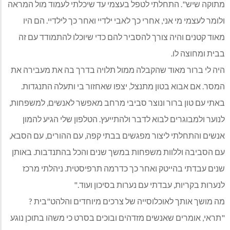
מתוקה שיש". התחלתי לטפל בעצמי עד שיכלתי לעמוד מול המראה
ולומר לעצמי מי אני, אחרי כך לאבי ילדיי ואחר כך לילדיי. הם היו
מאוד קטנים והיה צורך להסביר להם כדי שיוכלו להתמודד עם זה
בבית ומחוצה לו.
היה לי ברור מאוד שהקבלה ממול תלויה בדרך בה את מעבירה את
המסר. אם אבוא בטון מתנצל, יצפו שאחזור בי ותעלה התנגדות.
באתי עם טון ברור ונוצר סביבי מרחב מאפשר לאנשים, למשפחות,
לנוער ולמבוגרים לבוא לדבר ולהתייעץ. הטלפון שלי הגיע להמון
אנשים והתחלתי ליצור מפגשים בבתי קפה, עם ההורים, עם הסבא,
עם הסביבה וללוות משפחות במשך שנים והכל בהתנדבות. באותן
שנים עבדתי בהייטק ואחר כך כדרמה תרפיסטית. ניהלתי מרכז
לנערות בקריות, עבדתי עם נערות בסיכון ועוד."
מה מושך אותך לאוכלוסייה של צרכים מיוחדים והלהט"בית ?
"תראי, אומרים שאנשים מזדהים ובוכים בסרט כי משהו בתוכן נוגע