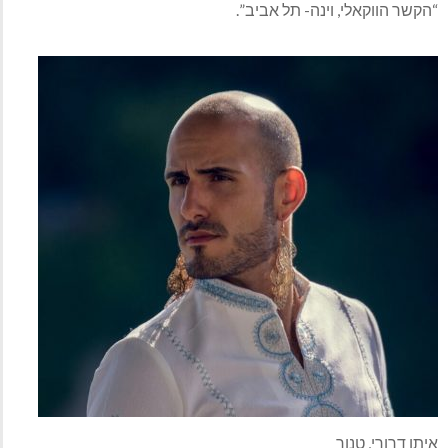
“הקשר הווקאלי, וינה- תל אביב”.
איתן דרורי, טנור