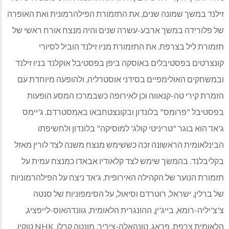
זילנד במשך שמונה שנים, את התזמורת הפילהרמונית ואת האופרה
של פלורידה במשך ארבע-עשרה שנים והיה מנצח אורח ראשי של
תזמורת לִיל בצרפת. את התזמורת מניו זילנד הוביל לסיורי
קונצרטים בפסטיבלים באוסקה ביפן בפסטיבל אוקלנד בניו זילנד
ובמשחקים האולימפיים בסידני אוסטרליה, ולהופעה מיוחדת עם
הזמרת קירי טה-קנאווה וכן לאירופה כשבמרכז המסע הופעות
בפסטיבל "פרומס" בלונדון ובקונצטחבאו באמסטרדם. ג'יימס
ג'אד הוא בוגר "טריניטי קולג' למוסיקה" בלונדון ולחשיפתו
הבינלאומית הראשונה זכה כששימש מנצח משנה לצד לורין מאזל
בקליבלנד. בהמשך שימש לצד קלאודיו אבאדו כמנצח עמית על
תזמורת הנוער של הקהילה האירופית. ג'אד ניצח על הפילהרמוניות
של ברלין, ישראל, רוטרדם וסיאול, על הסימפוניות של סנטה
צ'צ'יליה-רומא, בייג'ין, ההונגרית הלאומית, גוונדהאוס-לייפציג,
הלאומית צרפת, פראג, טונהאלה-ציריך, מונטה קרלו, NHK טוקיו,