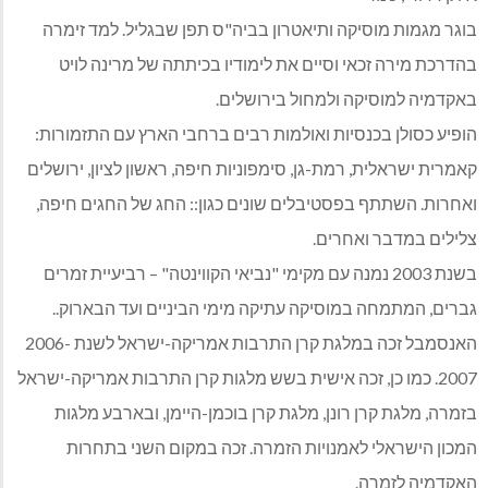
בוגר מגמות מוסיקה ותיאטרון בביה"ס תפן שבגליל. למד זימרה
בהדרכת מירה זכאי וסיים את לימודיו בכיתתה של מרינה לויט
באקדמיה למוסיקה ולמחול בירושלים.
הופיע כסולן בכנסיות ואולמות רבים ברחבי הארץ עם התזמורות:
קאמרית ישראלית, רמת-גן, סימפוניות חיפה, ראשון לציון, ירושלים
ואחרות. השתתף בפסטיבלים שונים כגון:: החג של החגים חיפה,
צלילים במדבר ואחרים.
בשנת 2003 נמנה עם מקימי "נביאי הקווינטה" – רביעיית זמרים
גברים, המתמחה במוסיקה עתיקה מימי הביניים ועד הבארוק..
האנסמבל זכה במלגת קרן התרבות אמריקה-ישראל לשנת 2006-
2007. כמו כן, זכה אישית בשש מלגות קרן התרבות אמריקה-ישראל
בזמרה, מלגת קרן רונן, מלגת קרן בוכמן-היימן, ובארבע מלגות
המכון הישראלי לאמנויות הזמרה. זכה במקום השני בתחרות
האקדמיה לזמרה.