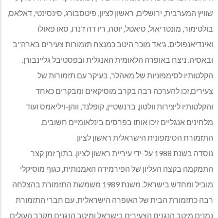
שוויץ המערבית, ירושלים, ראשון לציון, פיטסבורג, סינסינטי, דאלאס,
בולטימור, מונטריאול, סיאטל, יוטה, ריו דה ז'נרו, סאו פאולו
ואינדיאנפוליס. ג'אד מוכר היטב כמנצח תזמורות צעירים בארה"ב
ובאסיה. ניצח באופרה הלאומית האנגלית ובפסטיבל גליינבורן.
הקלטותיו לסימפוניות של מאהלר, בעיקר עם תזמורות של
צעירים,זכו להערכה רבה בקרב מוסיקאים ומבקרים כאחד
והקלטותיו ליצירות וולטון, ברנשטיין, קופלנד, ווהן-ויליאמס ועוד
מלחינים אנגליים זיכו אותו בפרסים בינלאומיים חשובים.
התזמורת הסימפונית הישראלית ראשון לציון
נוסדה בשנת 1988 על-ידי עיריית ראשון לציון. בתוך זמן קצר
התמקמה בקצה העליון של הפירמידה האמנותית, כגוף מוסיקלי
מוביל ומחדש בישראל. משנת 1989 משמשת התזמורת בהצלחה
רבה כתזמורת הבית של האופרה הישראלית. עם חברי התזמורת
נמנים מיטב הנגנים הצעירים בישראל ומיטב הנגנים מקרב העולים