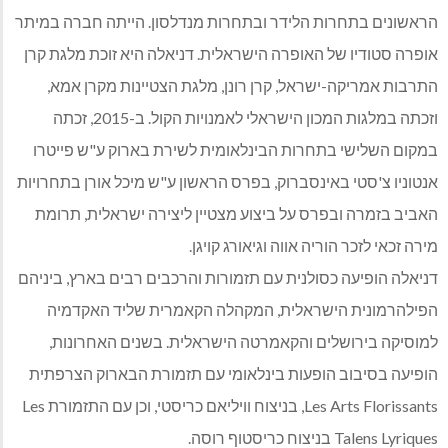
הראשונים בתחרות הלידר ובתחרות מנדלסון. הייתה חברה במיתר
אופרה סטודיו של האופרה הישראלית. דניאלה היא זוכת מלגת קרן
התרבות אמריקה-ישראל, קרן רונן, מלגת הצטיינות מקרן אמא,
וזכתה במלגות המכון הישראלי לאמנויות הקול. ב-2015, זכתה
במקום השלישי בתחרות הבינלאומית לשירת בארוק ע"ש פייטרו
אנטוניו צ'סטי באינסברוק, בפרס הראשון ע"ש מיכל אורן בתחרויות
האביב בזמרה ובפרס על ביצוע מצטיין ליצירה ישראלית, תרומת
מירה זכאי לזכר הוריה אווה וגיאורג קויגן.
דניאלה הופיעה כסולנית עם תזמורות והרכבים רבים בארץ, ביניהם
הפילהרמונית הישראלית, המקהלה הקאמרית שליד האקדמיה
למוסיקה בירושלים והקאמרטה הישראלית. בשנים האחרונות,
הופיעה בסיבוב הופעות בינלאומי עם תזמורת הבארוק הצרפתית
Les Arts Florissants, בניצוח וויליאם כריסטי, וכן עם התזמורת Les
Talens Lyriques בניצוח כריסטוף רוסה.