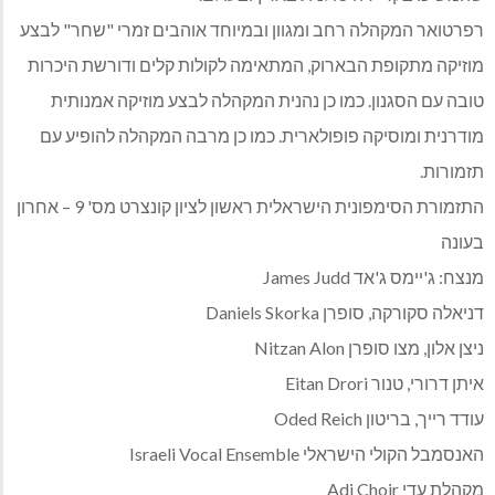
רפרטואר המקהלה רחב ומגוון ובמיוחד אוהבים זמרי "שחר" לבצע
מוזיקה מתקופת הבארוק, המתאימה לקולות קלים ודורשת היכרות
טובה עם הסגנון. כמו כן נהנית המקהלה לבצע מוזיקה אמנותית
מודרנית ומוסיקה פופולארית. כמו כן מרבה המקהלה להופיע עם
תזמורות.
התזמורת הסימפונית הישראלית ראשון לציון קונצרט מס' 9 – אחרון
בעונה
מנצח: ג'יימס ג'אד James Judd
דניאלה סקורקה, סופרן Daniels Skorka
ניצן אלון, מצו סופרן Nitzan Alon
איתן דרורי, טנור Eitan Drori
עודד רייך, בריטון Oded Reich
האנסמבל הקולי הישראלי Israeli Vocal Ensemble
מקהלת עדי Adi Choir