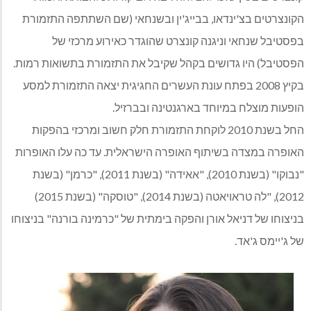
הקונצרטים בצ'ינדאו, בבייג'ין ובשנחאי (שם השתתפה התזמורת
בפסטיבל שנחאי וניגנה קונצרט שהוגדר כאירוע מרכזי של
הפסטיבל) היו גדושים בקהל שקיבל את התזמורת בתשואות רמות.
בקיץ 2008 בפתח עונת העשרים החגיגית יצאה התזמורת למסע
הופעות מוצלח במיוחד בארגנטינה ובברזיל.
החל בשנת 2010 לוקחת התזמורת חלק חשוב ומרכזי בהפקות
האופרה במצדה בשיתוף האופרה הישראלית. עד כה עלו האופרות
"נבוקו" (בשנת 2010), "אאידה" (בשנת 2011), "כרמן" (בשנת
2012), "לה טראויאטה (בשנת 2014), "טוסקה" (בשנת 2015)
בניצוחו של דניאל אורן והפקה בימתית של "כרמינה בורנה" בניצוחו
של ג'יימס ג'אד.