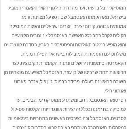
המוסיקלי יובל בן עוזר, ועד מהרה היה לגוף הקולי הקאמרי המוביל
בישראל. מאז הקמתו האנסמבל שם דגש על מצוינות ורמה
אמנותית גבוהה, קידום יצירה ויוצרים ישראליים והפצת המוסיקה
הקולית לקהל רחב ככל האפשר. באנסמבל 17 זמרים מקצועיים
והוא מופיע במיטב האולמות והפסטיבלים בארץ, בסדרת קונצרטים
משלו וכן עם התזמורות המובילות בישראל: הפילהרמונית ,
הקאמרטה, סימפונית ירושלים ונתניה הקאמרית הקיבוצית. לצד
ההופעות תחת שרביטו של בן עוזר, האנסמבל מופיע עם מנצחים מן
השורה הראשונה בעולם: פרידר ברניוס, ג'ון פול, אנדרו פארוט
ואנתוני רולי.
רפרטואר האנסמבל רחב ומשתרע ממוסיקת ימי הביניים ועד
למוסיקה בת זמננו ובכלל זה יצירות אוונגרדיות והקלטות פס-קול
לסרטים. האנסמבל זכה בפרסים ראשונים בתחרויות בינלאומיות
למקהלות. האנסמבל משתתף באורח קבוע בסדרות קונצרטים