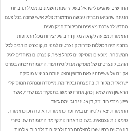
החדשים שהגיעו לישראל בשלהי שנות השמונים. מכלל תרבויות
הנגינה שהביאו חבריה גיבשה התזמורת צליל אישי שזוכה בכל פעם
מחדש להערכת מאזיניה והביקורת המקצועית.
התזמורת מציעה לקהלה מגוון רחב של יצירות מכל התקופות
בתכניותיה הכוללות סדרות קונצרטים למנויים, קונצרטים רבים לכל
המשפחה, מופעים מוסיקליים לקהל צעיר, קונצרטים מיוחדים לגיל
הזהב, קונצרטים של מוסיקה אנדלוסית ועוד. התזמורת זכתה בפרס
אקו"ם על עשייתה יוצאת הדופן והצטיינותה בביצוע מוסיקה
ישראלית מקורית, בהפצתה ובקידומה. מייסדה ומנהלה המוסיקלי
הראשון היה שמעון כהן. אחריו שימשו בתפקיד נעם שריף, אשר
פיש, מנדי רודן ז"ל, דן אטינגר וג'יימס ג'אד.
התזמורת יצאה לסיורים באירופה כתזמורת האופרה וכן כתזמורת
סימפונית עצמאית. בשנים האחרונות קיימה התזמורת שני סיורי
קונצרטים בסין שזכו להצלחה רבה ולביקורות נלהבות. אולמות