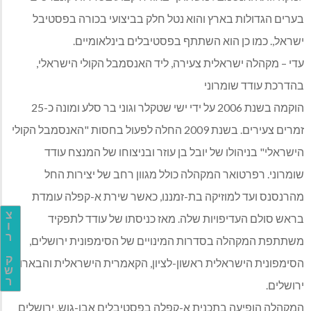
בערים הגדולות בארץ והוא נטל חלק בביצועי בכורה בפסטיבל
ישראל,. כמו כן הוא השתתף בפסטיבלים בינלאומיים.
עדי – מקהלה ישראלית צעירה, ליד האנסמבל הקולי הישראלי,
בהדרכת עודד שומרוני
הוקמה בשנת 2006 על ידי ישי שטקלר וגוני בר סלע ומונה כ-25
זמרים צעירים. בשנת 2009 החלה לפעול בחסות "האנסמבל הקולי
הישראלי" בניהולו של יובל בן עוזר ובניצוחו של המנצח עודד
שומרוני. רפרטואר המקהלה כולל מגוון רחב של יצירות החל
מהרנסנס ועד למוזיקה בת-זמננו, כאשר שירת א-קפלה עומדת
צ
בראש סולם העדיפויות שלה. מאז כניסתו של עודד לתפקיד
ו
ר
משתתפת המקהלה בסדרות המינויים של הסימפונית ירושלים,
ק
הסימפונית הישראלית ראשון-לציון, הקאמרית הישראלית והבארוק
ש
ר
ירושלים.
המקהלה הופיעה בתכנית א-קפלה בפסטיבלים אבו-גוש, ירושלים