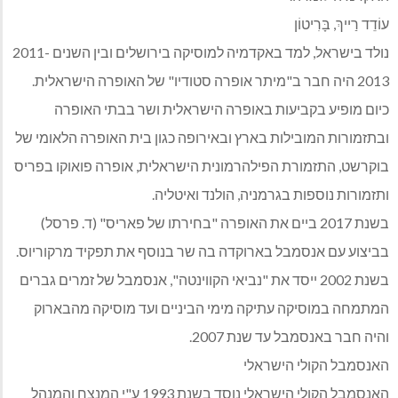
עוֹדֵד רַייךְ, בָּרִיטוֹן
נולד בישראל, למד באקדמיה למוסיקה בירושלים ובין השנים 2011-
2013 היה חבר ב"מיתר אופרה סטודיו" של האופרה הישראלית.
כיום מופיע בקביעות באופרה הישראלית ושר בבתי האופרה
ובתזמורות המובילות בארץ ובאירופה כגון בית האופרה הלאומי של
בוקרשט, התזמורת הפילהרמונית הישראלית, אופרה פואוקו בפריס
ותזמורות נוספות בגרמניה, הולנד ואיטליה.
בשנת 2017 ביים את האופרה "בחירתו של פאריס" (ד. פרסל)
בביצוע עם אנסמבל בארוקדה בה שר בנוסף את תפקיד מרקוריוס.
בשנת 2002 ייסד את "נביאי הקווינטה", אנסמבל של זמרים גברים
המתמחה במוסיקה עתיקה מימי הביניים ועד מוסיקה מהבארוק
והיה חבר באנסמבל עד שנת 2007.
האנסמבל הקולי הישראלי
האנסמבל הקולי הישראלי נוסד בשנת 1993 ע"י המנצח והמנהל