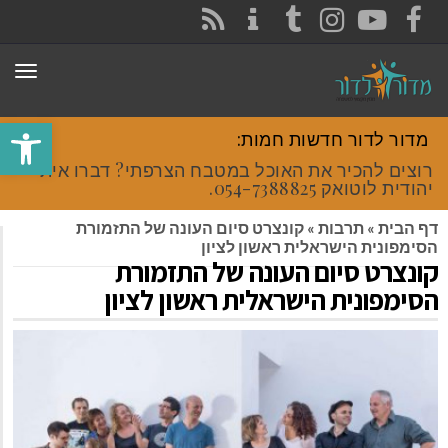
CONTACT
RSS
INSTAGRAM
TUMBLR
YOUTUBE
FACEBOOK
תפר
פתח סרגל
מדור לדור חדשות חמות:
רוצים להכיר את האוכל במטבח הצרפתי? דברו איתי
יהודית לוטואק 054-7388825.
דף הבית
»
תרבות
»
קונצרט סיום העונה של התזמורת
הסימפונית הישראלית ראשון לציון
קונצרט סיום העונה של התזמורת
הסימפונית הישראלית ראשון לציון