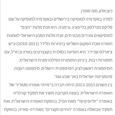
ניצן אלון, מצו סופרן
למדה באקדמיה למוסיקה בירושלים ובאקדמיה למוסיקה על שם
פליקס מנדלסון בלייפציג, גרמניה. היא זוכת מלגת "חבס"
למוסיקאים צעירים מבטיחים, זוכת מלגת המכון הישראלי לאמנות
הזמרה וזוכת המקום השלישי בתחרות הלידר (2010-2011) ע"ש
צ'ארלס שניידר. היא הופיעה כסולנית בקונצרטים בארץ ובחו"ל, עם
תזמורות רבות, ביניהן התזמורת הפילהרמונית הישראלית,
הסימפונית ראשון לציון, הסימפונית ירושלים, סימפונט רעננה,
סינפונייטה ישראלית באר שבע ועוד.
בין השנים 2013-2015 היתה חברה ב"מיתר אופרה סטודיו" של
האופרה הישראלית. בעונה הקרובה תשיר את תפקיד קורנליה
באופרה “יוליוס קיסר” מאת הנדל, בהפקת האופרה הישראלית, ואת
תפקיד אבואלה באופרה “החיים הקצרים" מאת דה-פאייה, בהפקת