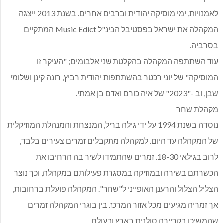
לאמנויות, ימי מוסיקה יהודית וברבים אחרים. בשנת 2013 ייצגה
המקהלה את ישראל בפסטיבל הבינ"ל Music Edict המתקיים
בסרביה.
עוד השתתפה המקהלה בהקלטת שני אלבומים; "העיקר זו
המוסיקה" של יוני רכטר בהשתתפות יהודית רביץ, רונה קינן ושלומי
שבן, וב -"2023" של איה כורם ואדם בן אמתי.
מקהלת שחר
נוסדה בשנת 1994 על ידי גילה בריל, המנצחת והמנהלת המוזיקלית
של המקהלה עד היום. למקהלה מתקבלים זמרים צעירים בלבד,
לרוב בגילאי 18-30. זמרים שהתמידו לשיר בה הרחיבו את
הכשרתם בשירה ובמוזיקה במסגרת פעילותם במקהלה, וכך נוצר
הצליל הצלול והרענן האופייני ל"שחר". המקהלה פועלת ברחובות,
אך זמריה מגיעים מכל אזור המרכז. בין בוגרי המקהלה זמרים
שהמשיכו בקריירה סולנית בארץ ובעולם.