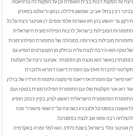
ניצח על הפקות רבות בבית האופרה וכן על הפקות לה טרוויאטה
בכיכר רבין בתל-אביב, שמשון ודלילה, נבוקו וריגולטו בפארק
הירקון גני יהושע בהן חזו עשרות אלפי צופים. דן אטינגר ניצח על כל
התזמורות המובילות בישראל, לרבות הפילהרמונית הישראלית
ותזמורות מובילות באירופה. כמנהלה של התזמורת הפילהרמונית
של טוקיו הוא הירבה לנצח עליה ובחלק מן הקונצרטים הופיע גם
כפסנתרן כאשר הוא מנצח מן הפסנתר. אטינגר ניצח על הקלטת
תקליטור לחברת EMI עם הזמרת דיאנה דמראו ולחברת
"אורפיאו" עם הזמרת אדריאנה פייצקונה ותזמורת הרדיו של ברלין.
עוד ראו אור הקלטות שלו עם התזמורת הפילהרמונית בטוקיו ועם
התזמורת הסימפונית הישראלית ראשון-לציון. בקיץ 2015 הופיע
לראשונה בפסטיבל זלצבורג כשניצח על "נישואי פיגארו" וזכה
להצלחה רבה ומאז שב לנצח בפסטיבל.
דן אטינגר נולד בישראל בשנת 1971. הוא למד זמרה באקדמיה