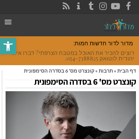
CONTACT
RSS
INSTAGRAM
TUMBLR
YOUTUBE
FACEBOOK
תפר
פתח סרגל
מדור לדור חדשות חמות:
רוצים להכיר את האוכל במטבח הצרפתי? דברו איתי
יהודית לוטואק 054-7388825.
דף הבית
»
תרבות
»
קונצרט מס' 6 בסדרה הסימפונית
קונצרט מס' 6 בסדרה הסימפונית