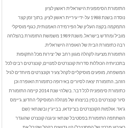
התזמורת הסימפונית הישראלית ראשון לציון
נוסדה בשנת 1988 על-ידי עיריית ראשון לציון. בתוך זמן קצר
התמקמה בקצה העליון של הפירמידה האמנותית, כגוף מוסיקלי
מוביל ומחדש בישראל. משנת 1989 משמשת התזמורת בהצלחה
רבה כתזמורת הבית של האופרה הישראלית.
התזמורת מציעה לקהלה מגוון רחב של יצירות מכל התקופות
בתכניותיה הכוללות סדרות קונצרטים למנויים, קונצרטים רבים לכל
המשפחה, מופעים מוסיקליים לקהל צעיר וקונצרטים מיוחדים לגיל
הזהב. התזמורת יצאה לסיורים באירופה כתזמורת האופרה וכן
כתזמורת סימפונית לכל דבר. בשלהי שנת 2014 קיימה התזמורת
סיור קונצרטים בסין בניצוחו של מנהלה המוסיקלי החדש, ג'יימס
ג'אד. אולמות הקונצרטים בצ'ינדאו, בבייג'ין ובשנחאי (שם
השתתפה התזמורת בפסטיבל שנחאי וניגנה קונצרט שהוגדר
כאירוע מרכזי של הפסטיבל) היו גדושים בקהל שקיבל את