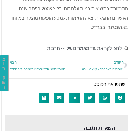
התזמורת בתשואות רמות ונלהבות. בקיץ 2008 בפתח עונת
העשרים החגיגית יצאה התזמורת למסע הופעות מוצלח במיוחד
בארגנטינה ובברזיל.
לחצו לקריאת עוד מאמרים של >>
תרבות
צ
הקודם
הבא
ו
ר
"מרוסיה באהבה" – קונצרט שישי
המתנות שישדרגו לכם את שולחן ליל הסדר
ק
ש
שתפו את הפוסט
ר
השארת תגובה