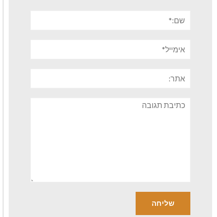
שם:*
אימייל*
אתר:
תגובה