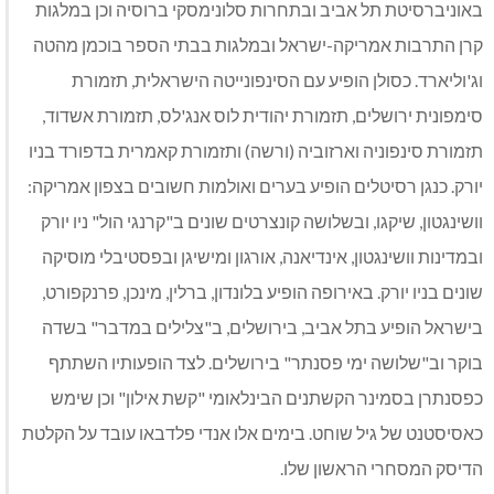
באוניברסיטת תל אביב ובתחרות סלונימסקי ברוסיה וכן במלגות
קרן התרבות אמריקה-ישראל ובמלגות בבתי הספר בוכמן מהטה
וג'וליארד. כסולן הופיע עם הסינפונייטה הישראלית, תזמורת
סימפונית ירושלים, תזמורת יהודית לוס אנג'לס, תזמורת אשדוד,
תזמורת סינפוניה וארזוביה (ורשה) ותזמורת קאמרית בדפורד בניו
יורק. כנגן רסיטלים הופיע בערים ואולמות חשובים בצפון אמריקה:
וושינגטון, שיקגו, ובשלושה קונצרטים שונים ב"קרנגי הול" ניו יורק
ובמדינות וושינגטון, אינדיאנה, אורגון ומישיגן ובפסטיבלי מוסיקה
שונים בניו יורק. באירופה הופיע בלונדון, ברלין, מינכן, פרנקפורט,
בישראל הופיע בתל אביב, בירושלים, ב"צלילים במדבר" בשדה
בוקר וב"שלושה ימי פסנתר" בירושלים. לצד הופעותיו השתתף
כפסנתרן בסמינר הקשתנים הבינלאומי "קשת אילון" וכן שימש
כאסיסטנט של גיל שוחט. בימים אלו אנדי פלדבאו עובד על הקלטת
הדיסק המסחרי הראשון שלו.