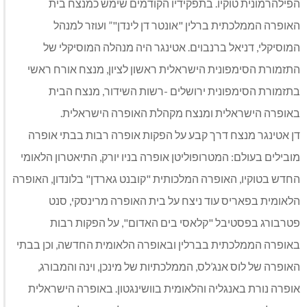
הפילהרמונית טוקיו. בתפקידיו הקודמים שימש כמנצח בית
האופרה הממלכתית ברלין "אונטר דן לינדן"” ועוזר למנהל
המוסיקלי, דניאל ברנבוים. אטינגר היה מנהלה המוסיקלי של
התזמורת הסימפונית הישראלית ראשון לציון, מנצח אורח ראשי
בתזמורת הסימפונית ירושלים -רשות השידור, מנצח הבית
באופרה הישראלית ומנצח מקהלת האופרה הישראלית.
דן אטינגר מנצח דרך קבע על הפקות אופרה רבות בבתי אופרה
מובילים בעולם: המטרופוליטן אופרה בניו יורק, התיאטרון הלאומי
החדש בטוקיו, האופרה המלכותית "קובנט גארדן" בלונדון, האופרה
הלאומית בפאריס עוד ניצח על בית האופרה מרינסקי, סנט
פטרבורג בפסטיבל "קלאסי בים האדום", על הפקות רבות
באופרה הממלכתית בברלין ובאופרה הלאומית החדשה, וכן בבתי
האופרה של לוס אנג’לס, הממלכתיות של מינכן, וינה והמבורג,
אופרה נורת באנגליה והלאומית בוושינגטון. באופרה הישראלית