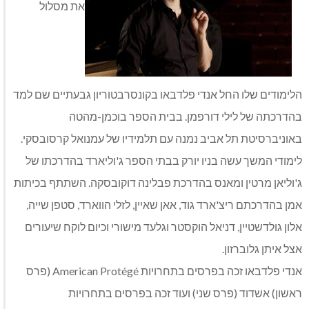
את מסלול
הלימודים שלו החל אנדי פלדבאו בקונסרבטוריון גבעתיים שם למד
בהדרכתה של לילי דורפמן. בבית הספר בוכמן-מהטה
באוניברסיטת תל אביב נמנה עם תלמידיו של עמנואל קרסובסקי.
לימודי המשך עשה בניו יורק בבתי הספר ג'וליארד בהדרכתו של
ג'וליאן מרטין ומאנס בהדרכת פבלינה דוקובסקה. השתתף בכיתות
אמן בהדרכתם ריצ'ארד גוד, אאן שאיין, לזלי הווארד, סטפן שייה,
אלון גולדשטיין, דניאל הוקסטר וגלעד מישורי וכיום לוקח שיעורים
אצל איתן גלוברזון.
אנדי פלדבאו זכה בפרסים בתחרויות American Protégé (פרס
ראשון) אשדוד (פרס שני) ועוד זכה בפרסים בתחרויות