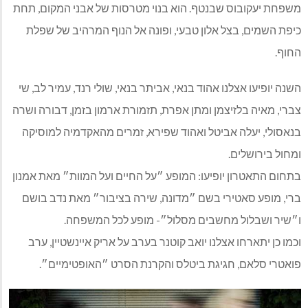
משפחת יעקובוס שבנטף. הוא בנוי מטרסות של אבני המקום, תחת
כיפת השמים, בצל אלון טבעי, ופונה אל הנוף המרהיב של שפלת
החוף.
השנה יופיעו אצלנו אהוד בנאי, אביתר בנאי, שולי רנד, עמיר לב, שי
צברי, מאיה בלזיצמן ומתן אפרת, תזמורת ארמון בזמן, דבורה ושרה
בנאסולי, יעלה אביטל ואהוד שפירא, זמרים מהאקדמיה למוסיקה
ומחול בירושלים.
בתחום התאטרון יופיעו: המופע ״על החיים ועל המוות״ מאת אמנון
ברי, מופע סאטירי בשם ״מדונה, שירה בציבור״ מאת נדב בושם
ו״שיר ושבלול מחשבים מסלול״- מופע לכל המשפחה.
וכמו כן יתארחו אצלנו יואב קוטנר בערב על אריק איינשטיין, ערב
פואטרי סלאם, חגיגת ביטלס והקרנת הסרט ״האופטימיים״.