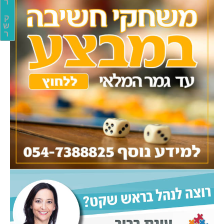
ר
ק
ש
ר