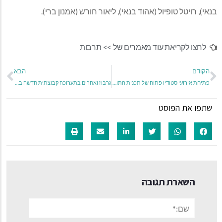
בנאי), רויטל טופיול (אהוד בנאי), ליאור חורש (אמנון ברי).
לחצו לקריאת עוד מאמרים של >>
תרבות
הקודם
הבא
פתיחת אירועי סטודיו פתוח של תכנית התואר השני באמנויות, בצלאל תל אביב
גרבוז ואחרים בתערוכה קבוצתית חדשה בגלריה באורנים
שתפו את הפוסט
השארת תגובה
שם:*