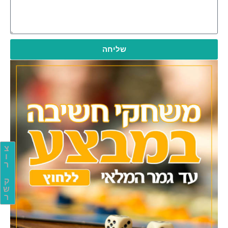
שליחה
צ
ו
ר
ק
ש
ר