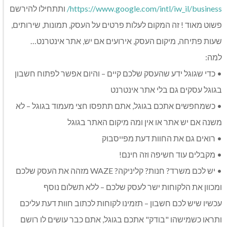
https://www.google.com/intl/iw_il/business/
ותתחילו להירשם
פשוט מאוד ! זה המקום לעלות פרטים על העסק, תמונות, שירותים,
שעות פתיחה, מיקום העסק, אירועים אם יש, אתר אינטרנט…
למה:
• כדי שגוגל ידע שהעסק שלכם קיים – והיום אפשר לפתוח חשבון
בגוגל עסקים גם בלי אתר אינטרנט
• כשמחפשים אתכם בגוגל, אתם תתפסו חצי מעמוד בגוגל – לא
משנה אם יש אתר או אין ומה מיקום האתר בגוגל
• רואים גם את החוות דעת מפייסבוק
• מקבלים עוד חשיפה וזה חינם!
• יש לכם משרד? חנות? קליניקה? WAZE מזהה את העסק שלכם
ומכוון את הלקוחות ישר לעסק שלכם – ללא תשלום נוסף
עכשיו שיש לכם חשבון – תזמינו לקוחות לכתוב חוות דעת עליכם
ותראו כשמישהו "בודק" אתכם בגוגל, אתם כבר עושים לו רושם