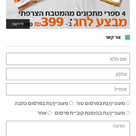
לרכישה
לאתר המשחקים
צור קשר
מעוניין/נת בפרסום טור
מעוניין/נת בפרסום כתבה
מעוניין/נת בהזמנת קוביית פרסום
אחר