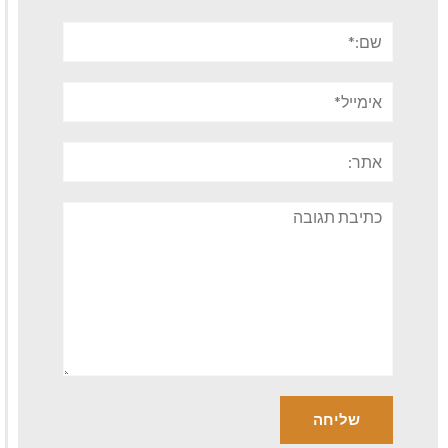
שם:*
אימייל*
אתר:
תגובה