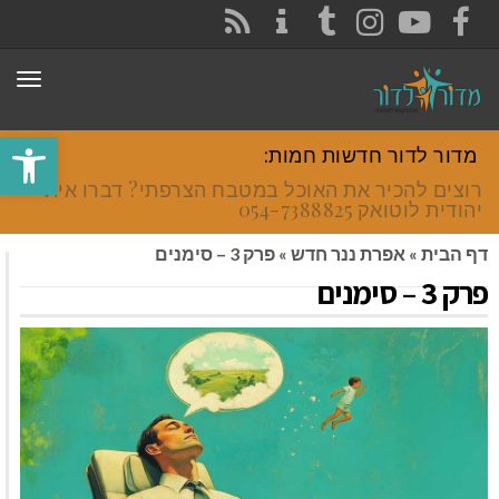
CONTACT
RSS
INSTAGRAM
TUMBLR
YOUTUBE
FACEBOOK
תפר
פתח סרגל
מדור לדור חדשות חמות:
רוצים להכיר את האוכל במטבח הצרפתי? דברו איתי
יהודית לוטואק 054-7388825.
דף הבית
»
אפרת ננר חדש
»
פרק 3 – סימנים
פרק 3 – סימנים