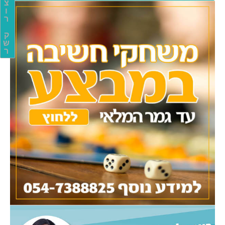
צ
ו
ר
ק
ש
ר