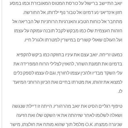
יואב התיישב ברישול על כורסת המטוס המאובזרת וכמו במסע
חזון אינדיאני נע דמיונו אל טבור נוף ילדותו, אל החורשה.
מתחבר אל כוחות הטבע והאנרגיות הרוחניות של הבריאה אל
הזהות העצמית שלו כמו מבקש לקבל תובנה עמוקה על עצמו
ועל העולם שאולי קשורים במישרין למטרתו ולגורל חייו.
כמעט זריחה. יואב עצם את עיניו בחוזקה כמו ביקש להקפיא
בדמיונו את תמונת השחר, להאזין לצלילי הרוח המפרידה את
עלי השקד מבדיו ולהכין עצמו לחורף, וגם לו עצמו לספק כלים
למצוא את זהותו, את מטרתו בחיים ואת הכיוון הרוחני המיועד
לו.
טיפוף רגליים הסיט את יואב מהרהוריו. הייתה זו דיילת שנגשה
ושאלה לשלומו לאחר שזיהתה את אי השקט שלו ואת הזיעה
שניגרה ממצחו. O.K מלמל תוך שהוא מותח את חולצתו, מישר