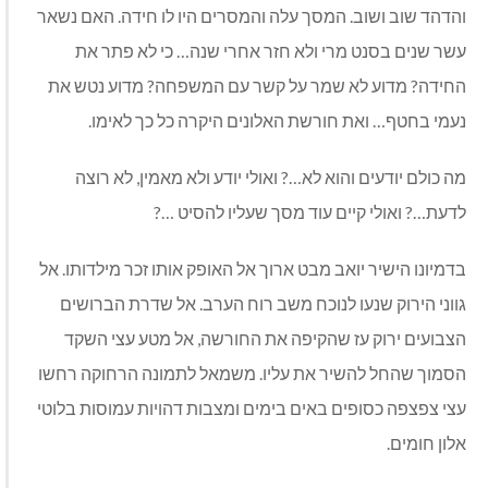
והדהד שוב ושוב. המסך עלה והמסרים היו לו חידה. האם נשאר
עשר שנים בסנט מרי ולא חזר אחרי שנה… כי לא פתר את
החידה? מדוע לא שמר על קשר עם המשפחה? מדוע נטש את
נעמי בחטף… ואת חורשת האלונים היקרה כל כך לאימו.
מה כולם יודעים והוא לא…? ואולי יודע ולא מאמין, לא רוצה
לדעת…? ואולי קיים עוד מסך שעליו להסיט …?
בדמיונו הישיר יואב מבט ארוך אל האופק אותו זכר מילדותו. אל
גווני הירוק שנעו לנוכח משב רוח הערב. אל שדרת הברושים
הצבועים ירוק עז שהקיפה את החורשה, אל מטע עצי השקד
הסמוך שהחל להשיר את עליו. משמאל לתמונה הרחוקה רחשו
עצי צפצפה כסופים באים בימים ומצבות דהויות עמוסות בלוטי
אלון חומים.