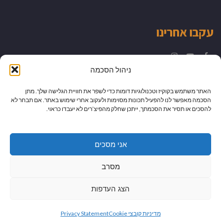
עקבו אחרינו
Instagram
YouTube
Facebook
ניהול הסכמה
האתר משתמש בקוקיז וטכנולוגיות דומות כדי לשפר את חוויית הגלישה שלך. מתן
הסכמה מאפשר לנו להפעיל תכונות מסוימות ולעקוב אחרי שימוש באתר. אם תבחר לא
להסכים או תסיר את הסכמתך, ייתכן שחלק מהפיצ’רים לא יעבדו כראוי.
אני מסכים
מסרב
הצג העדפות
גלילה
מיתוג עיצוב ובניית אתרים
מדיניות קובצי Cookie
Privacy Statement