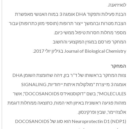
לואיזיאנה.
הבנת פעילות ותפקוד DHA אומגה 3 במוח האנושי מאפשרת
הצבת מטרות ובהמשך ייצור תרופות (תוספי מזון כתרופות) עבור
מספר מחלות חסרות טיפול ממשי כיום.
המחקר פורסם במגזין המקצועי והחשוב
Journal of Biological Chemistry בגיליון יולי 2017.
המחקר
צוות המחקר בראשותו של ד”ר בזן, זיהה שחומצת השומן DHA
אומגה 3 מייצרת "מולקולות איתות ייחודיות, SIGNALING
MOLECULES", בשם "דוקוסנואידס DOCOSANOIDS", אשר
מזהות פגיעה ראשונית באיזון תאי המוח, כתוצאה ממחלות דוגמת
אלצהיימר, שבץ ופרקינסון.
Neuroprotectin D1 (NDP1) הוא סוג של DOCOSANOIDS