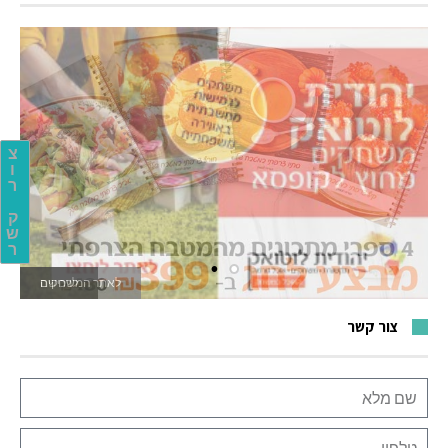
צ
ו
ר
ק
ש
ר
לאתר המשחקים
צור קשר