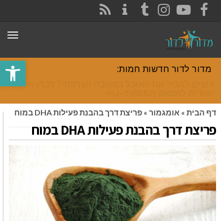
CONTACT
RSS
INSTAGRAM
TUMBLR
YOUTUBE
FACEBOOK
תפר
פתח סרגל
מדור לדור חדשות חמות:
רוצים להכיר את האוכל במטבח הצרפתי? דברו איתי
יהודית לוטואק 054-7388825.
דף הבית
»
אומגמור
»
פריצת דרך בהבנת פעילות DHA במוח
פריצת דרך בהבנת פעילות DHA במוח