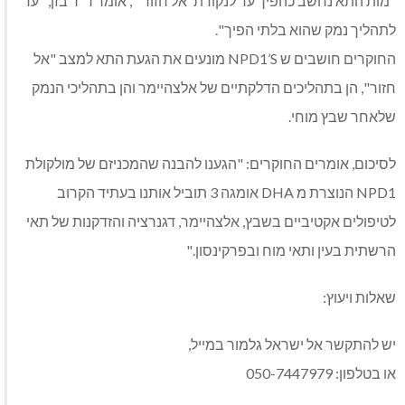
"מות התא נחשב כהפיך עד לנקודת 'אל חזור'", אומר ד"ר בזן, "עד
לתהליך נמק שהוא בלתי הפיך".
החוקרים חושבים ש NPD1’S מונעים את הגעת התא למצב "אל
חזור", הן בתהליכים הדלקתיים של אלצהיימר והן בתהליכי הנמק
שלאחר שבץ מוחי.
לסיכום, אומרים החוקרים: "הגענו להבנה שהמכניזם של מולקולת
NPD1 הנוצרת מ DHA אומגה 3 תוביל אותנו בעתיד הקרוב
לטיפולים אקטיביים בשבץ, אלצהיימר, דגנרציה והזדקנות של תאי
הרשתית בעין ותאי מוח ובפרקינסון."
שאלות ויעוץ:
יש להתקשר אל ישראל גלמור במייל,
או בטלפון: 050-7447979