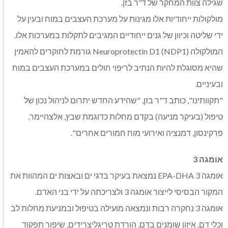
שגילה צוות המחקר של ד”ר בזן.
מולקולות ייחודיות אלו מגינות על מערכת העצבים במוח ובעין על
ידי שליטה וכיוון של גנים ייחודיים המגיבים לתקלות במערכות אלו.
המולקולה Neuroprotectin D1 (NDP1) גורמת לחוקרים להאמין
שהיא מסוגלת להיות הנתיב לריפוי חולים במערכת העצבים במוח
ובעיניים.
"תקוותינו", כותב ד"ר בזן, "שהידע החדש יתרום לניהול נכון של
טיפול (בעיקר מניעה) בקדם מחלות כדוגמת שבץ, אלצהיימר,
פרקינסון, דמנציה ואירועי מוח חמורים אחרים".
אומגה 3
אומגה 3 EPA-DHA נמצאת בעיקר בדגי ים ובאצות ים המהוות את
המקור הבסיסי לייצור אומגה 3 ולצריכתה על ידי בני האדם.
אומגה 3 נחקרה רבות ונמצאה מועילה בטיפול ובמניעת מחלות לב
וכלי דם, איזון שומנים בדם, הורדת טריגליצרידים, שיפור תפקוד