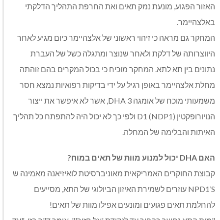
האזור הפגוע, מונעת נמק תאים ואת החרפת התהליך הדלקתי
באלצהיימר.
המחקר גם מראה כי זיהוי ראשוני של אלצהיימר כיום מגיע לאחר
היווצרותה של דלקת ולאחר שנוצר ומתגלה כשל של העברת
נתונים בין תא לתא. המחקר מוכיח כי בכול המקרים בהם זוהתה
מחלת אלצהיימר באופן רגיל על ידי בדיקות רפואיות נמצא חסר
משמעותי מוכח של אומגה 3 DHA, אשר לא איפשר את ייצור
הנויורופקטין D1 (NDP1) ולפי כך לא יכול היה להתפתח כל תהליך
האיתות והבלימה של המחלה.
האם DHA יכול למנוע מוות של תאים במוח?
קבוצת החוקרים האמריקאית מאוניברסיטת לואיזיאנה מאמינה ש
NPD1’S עוזרים לשמירת האיזון הביולוגי של התא, מסייעים
להחלמת תאים פגועים ומונעים אפילו מוות של תאים!