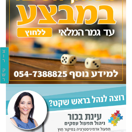
צ
ו
ר
ק
ש
ר