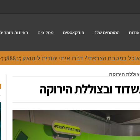
אודות
המומחים שלנו
פודקאסטים
ממליצים
ראיונות מומחים
 במטבח הצרפתי? דברו איתי יהודית לוטואק 054-7388825.
צוללת הירוקה
שדוד ובצוללת הירוקה