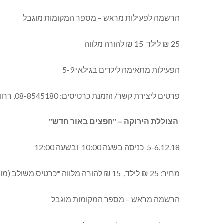
הרשמה לפעילות מראש – מספר המקומות מוגבל
25 ₪ לילד 15 ₪ להורה מלווה
הפעילות מתאימה לילדים בגילאי 5-9
פרטים ליצירת קשר/ הזמנת כרטיסים: 08-8545180, רחוב דרך ארץ 8 אשדוד
הצוללת הירוקה – "חפצים באור חדש"
5-6.12.18 כניסה בשעה 10:00 ובשעה 12:00
מחיר: 25 ₪ לילד, 15 ₪ להורה מלווה *כרטיס משולב (מוזיאון + צוללת) לילד/ה 40 ₪ . *מלווה משלם פעם אחת.
הרשמה מראש – מספר המקומות מוגבל