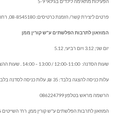
הפעילות מתאימה לילדים בגילאי 5-9
פרטים ליצירת קשר/ הזמנת כרטיסים: 08-8545180, רחוב דרך ארץ 8 אשדוד
המוזאון לתרבות הפלשתים ע"ש קורין ממן
יום שני, 3.12 ויום רביעי, 5.12
שעות הסדנה: 12:00-11:00 / 13:00 – 14:00 . שעות ההצגה: 13:00-12:00
עלות כניסה להצגה בלבד: 35 ₪, עלות כניסה לסדנה בלבד: 20 ₪, מחיר כולל להצגה וסדנה: 45 ₪. הורה מלווה חינם
הרשמה מראש בטלפון 086224799
המוזאון לתרבות הפלשתים ע"ש קורין ממן, רח' השייטים 16, אשדוד