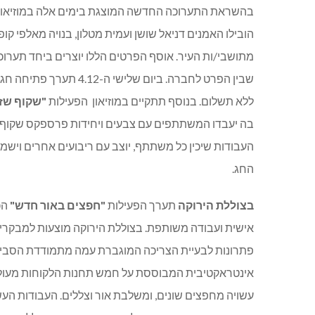
בהשראת התערוכה החדשה המוצגת בימים אלה במוזיאון
הובילו האמנים דניאל שושן ועמית מטלון, בנויה מאלפי
מתושבי/ות העיר. אוסף הפרטים הללו יוצרים ביחד תערו
שבין הפרט לחברה. ביום שלישי ה-4.12 תערך פתיחה חגיגית של התערוכה והכניסה
ללא תשלום. בנוסף תתקיים במוזיאון הפעילות
"שקוף שז
בה יעבדו המשתתפים עם צבעים ויחידות פרספקס שקוף אות
העבודות שיכין כל משתתף, יוצב עם ריבועים אחרים וי
החג.
בצוללת הירוקה
תערך הפעילות
"חפצים באור חדש"
הכ
אישית ועבודה משותפת. בצוללת הירוקה מוצעות למבקרים 
פתרונות לבעיית הצריכה המוגברת עמה מתמודדת הסביב
אינטראקטיבית המבוססת על חמש תחנות הלקוחות מעול
עשויה מחפצים שונים, ומשלבת אור וצללים. העבודות העשו