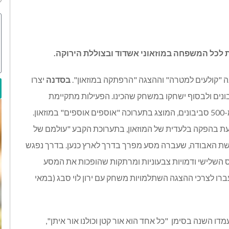
ת לכל המשפחה במוזאוני אשדוד ובצוללת הירוקה.
 "קולעים למטרה" וההצגה "הרפתקה במוזאון".
בסדנה
יצרו
בונים ולבסוף ישחקו במשחק שהכינו. הפעילות מתקיימת
בהשראת אוסף הסביבונים של עזרא כהן המונה למעלה מ-500 סביבונים, המוצג בתערוכה "אוספים אוספים" במוזאון.
ת בהפקה בלעדית של המוזאון, בתערוכת הקבע "עולמם של
ת האבודה, שעברה מסע מפרך בדרך לארץ כנען. בדרך נפגש
 השלישי ודמויות צבעוניות ומרתקות שהופכות את המסע
רו לצרכי ההצגה השתלמויות משחק עם ירון לוי סבג (במאי
מדו השנה בסימן
"כל אחד הוא אור קטן וכולנו אור איתן",