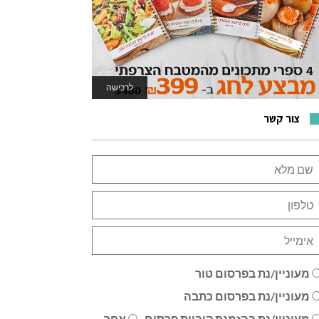
לרכישה
לאתר המשחקים
צור קשר
מעוניין/נת בפרסום טור
מעוניין/נת בפרסום כתבה
מעוניין/נת בהזמנת קוביית פרסום
אחר