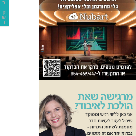
ר
ק
ש
ר