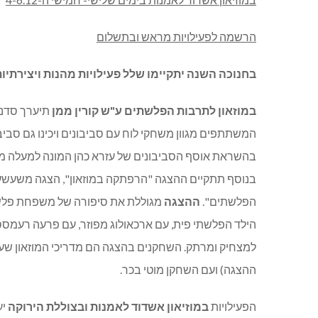
הרשמה לפעילויות מראש ובתשלום
בחנוכה השנה יתקיימו שלל פעילויות מהנות ויצירתיו
במוזאון לתרבות הפלשתים ע"ש קורין ממן
תיערך סדנה
המשתתפים מגוון משחקי לוח עם סביבונים ויכינו גם סבי
בנוסף תתקיים ההצגה "הרפתקה במוזאון", הצגה משעשע
הפלשתים".
ההצגה
מגוללת את סיפורה של משפחת פלש
הילד הפלשתי פית, עם ארכאולוג מפוזר, עם פרעה רעמסס
למצחיק ומרתק. השחקנים בהצגה הם מדריכי המוזאון שעב
ההצגה) ועם השחקן מוטי בכר.
הפעילויות
במוזיאון אשדוד לאמנות ובצוללת הירוקה
יע