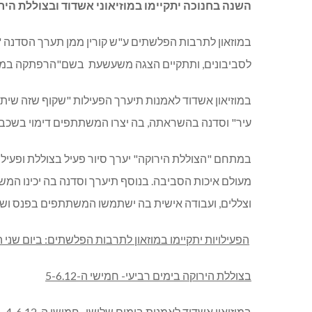
השנה בחנוכה יתקיימו במוזיאוני אשדוד ובצוללת היר
במוזאון לתרבות הפלשתים ע"ש קורין ממן תערך הסדנה "
לסביבונים, ותתקיים הצגה משעשעת בשם"הרפתקה במוזא
במוזיאון אשדוד לאמנות תיערך הפעילות "שקוף שזה שיתו
עיר" וסדנה בהשראתה, בה יצרו המשתתפים דימוי בשכבו
במתחם "הצוללת הירוקה" יערך סיור פעיל בצוללת ופע
מעולם איכות הסביבה. בנוסף תיערך וסדנה בה יכינו ה
וצללים, ועבודה אישית בה ישתמשו המשתתפים בפנס ושקפי
הפעילויות יתקיימו במוזאון לתרבות הפלשתים: ביום שני ה-3.12 וביום רביעי ה-12
בצוללת הירוקה בימים רביעי- חמישי ה-5-6.12
במוזיאון אשדוד לאמנות בימים שלישי- חמישי ה-4-6.12