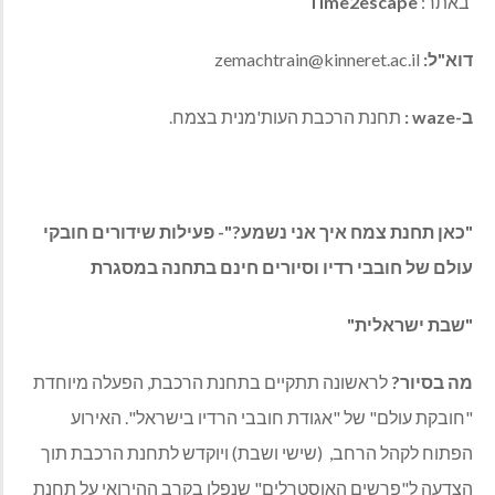
באתר:
Time2escape
דוא"ל:
zemachtrain@kinneret.ac.il
ב-
waze
:
תחנת הרכבת העות'מנית בצמח.
"כאן תחנת צמח איך אני נשמע?"- פעילות שידורים חובקי
עולם של חובבי רדיו וסיורים חינם בתחנה במסגרת
"שבת ישראלית"
מה בסיור?
לראשונה תתקיים בתחנת הרכבת, הפעלה מיוחדת
"חובקת עולם" של "אגודת חובבי הרדיו בישראל". האירוע
הפתוח לקהל הרחב, (שישי ושבת) ויוקדש לתחנת הרכבת תוך
הצדעה ל"פרשים האוסטרלים" שנפלו בקרב ההירואי על תחנת