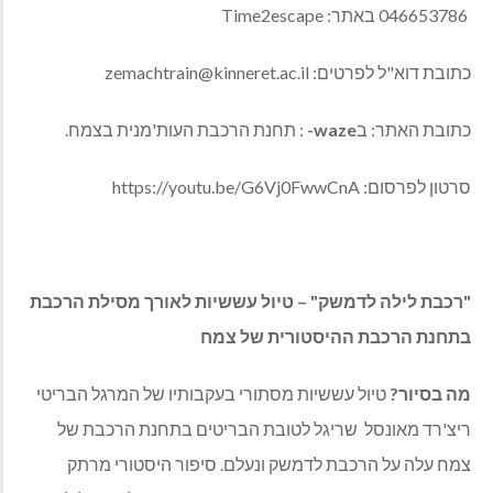
046653786 באתר: Time2escape
כתובת דוא"ל לפרטים:
zemachtrain@kinneret.ac.il
כתובת האתר: ב
waze-
: תחנת הרכבת העות'מנית בצמח.
סרטון לפרסום: https://youtu.be/G6Vj0FwwCnA
"רכבת לילה לדמשק" – טיול עששיות לאורך מסילת הרכבת
בתחנת הרכבת ההיסטורית של צמח
מה בסיור?
טיול עששיות מסתורי בעקבותיו של המרגל הבריטי
ריצ'רד מאונסל שריגל לטובת הבריטים בתחנת הרכבת של
צמח עלה על הרכבת לדמשק ונעלם. סיפור היסטורי מרתק