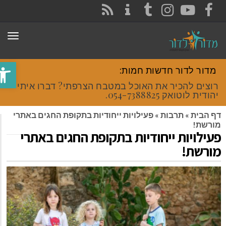
CONTACT
RSS
INSTAGRAM
TUMBLR
YOUTUBE
FACEBOOK
תפריט
פתח סר
מדור לדור חדשות חמות:
רוצים להכיר את האוכל במטבח הצרפתי? דברו איתי
יהודית לוטואק 054-7388825.
דף הבית
»
תרבות
»
פעילויות ייחודיות בתקופת החגים באתרי
מורשת!
פעילויות ייחודיות בתקופת החגים באתרי
מורשת!