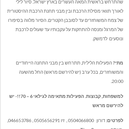
שהתרחש בראשית המאה העשרים בארץ ישראל. סיור לילי
לאורך תוואי מסילת הרכבת ובין מבני תחנת הרכבת ההיסטורית
של צמח המשוחזרים עד לסובבן הקטרים. הסיור מלווה בסיפורו
של המרגל ומנסה להתחקות על עקבותיו עד שעולים לרכבת
ונוסעים לדמשק.
מתי?
הפעילות הלילית, תתרחש בין מבני התחנה הייחודיים
והמשוחזרים, בכל ערב (יש להירשם מראש) החל מהשעה
20:00.
למשפחות, קבוצות. הפעילות מתאימה לגילאי 6 – 70!!- יש
להירשם מראש
לפרטים:
דורון 0504066800 , זיו 0505656291 , 046653786,