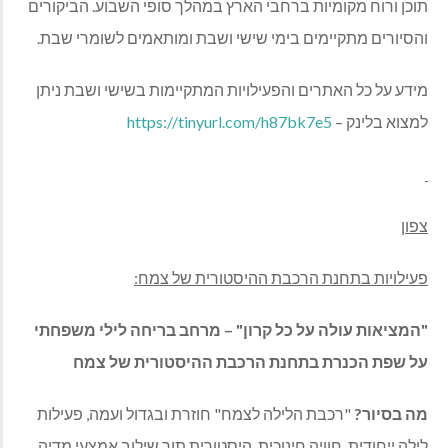
תוכן ורוח מקומיות ברחבי הארץ במהלך סופי השבוע. הביקורים
והסיורים מתקיימים בימי שישי ושבת ומותאמים לשומרי שבת.
מידע על כל האתרים והפעילויות המתקיימות בשישי ושבת ניתן
למצוא בלינק –
https://tinyurl.com/h87bk7e5
צפון
פעילויות בתחנת הרכבת ההיסטורית של צמח:
"המציאות עולה על כל קרון" – מרחב בריחה לילי משפחתי
על שפת הכנרת בתחנת הרכבת ההיסטורית של צמח
מה בסיור?
"רכבת הלילה לצמח" חוזרת ובגדול ועמה, פעילות
לילה ייחודית. חוויה חינוכית, היסטורית תוך שילוב אמצעי מדיה