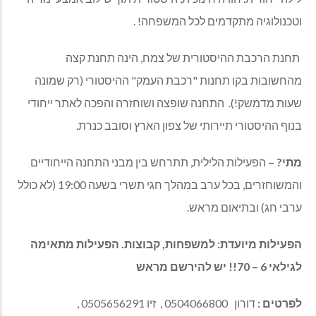
וטכנולוגיה מתקדמים לכל המשפחה! .
תחנת הרכבת ההיסטורית של צמח, הינה תחנת קצה
מהחשובות בקו תחנות "רכבת העמק" ההיסטורי (רק שמונה
שעות מדמשק!). התחנה שופצה ושוחזרה והפכה לאתר ייחודי
בנוף ההיסטורי תיירותי של צפון הארץ וסובב כנרת.
מתי?
–
הפעילות הלילית, תתרחש בין מבני התחנה הייחודיים
והמשוחזרים, בכל ערב במהלך חגי תשרי בשעה 19:00 (לא כולל
ערבי חג) ובתיאום מראש.
הפעילות מיועדת: למשפחות, קבוצות. הפעילות מתאימה
לגילאי 6 – 70!! יש להירשם מראש
לפרטים :
דורון 0504066800 , זיו 0505656291 ,