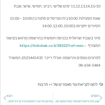
11,12,13,14,15/10 ימים שלישי ,רביעי, חמישי ,שישי, שבת
שעת הפעילות 10:00בית המייסדים פתוח בין 10:00 – 15:00
הסיורים יתקיימו ב10:00, 12:00, 14:00
סיור בשבת ישראלית בכניסה חופשית בהרשמה מראש בקישור
המצורף –
https://tickchak.co.il/28322?ref=nwc
לפרטים נוספים והרשמה: אורלי רייכר 0525445435, המשרד
08-658-5484
לחצו לקריאת עוד מאמרים של >>
תרבות
הקודם
הבא
קצב הלב ורופא ליום אחד בחול המועד סוכות במוזיאון הרפואה בטכנודע חדרה
מוזיאון תל-אביב לאמנות איורים: דוד פולונסקי