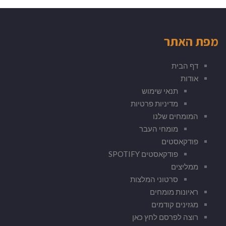
מפת האתר
דף הבית
אודות
תנאי שימוש
מדיניות פרטיות
המומחים שלנו
מומחי העבר
פודקאסטים
פודקאסטים SPOTIFY
ממליצים
סרטוני המלצות
ראיונות מומחים
מגזינים קודמים
רוצה לפרסם לחץ כאן