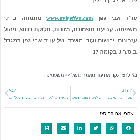
עו
"
ד אבי גפן בהליך
.
עו
"
ד אבי גפן
www.avigeffen.com
מתמחה בדיני
משפחה
,
קביעת משמורת
,
מזונות
,
חלוקת רכוש
,
ניהול
עזבונות
,
ירושות ועוד
.
משרדו של
עו
"
ד אבי גפן
במגדל
ב
.
ס
.
ר
3
בקומה
17
לחצו לקריאת עוד מאמרים של >>
משפטיפ
הקודם
הבא
פס"ד תקדימי בעליון: יש למנות מומחה שיאמוד את שווים של עסקים משפחתיים במקרי גירושין
'יצוגית המיליארד' נגד חב' הביטוח 'כלל' ו'הראל'
שתפו את הפוסט