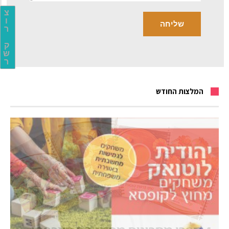
צ
ו
ר
ק
ש
ר
המלצות החודש