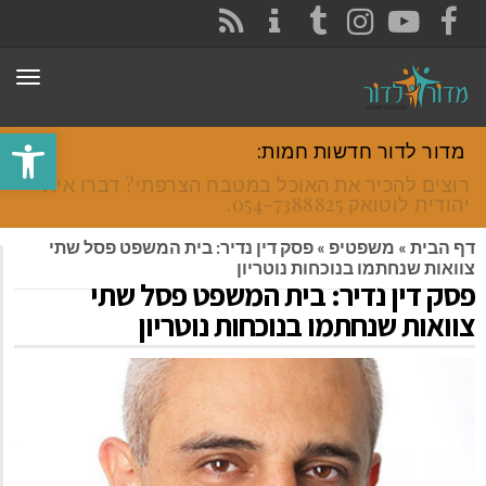
CONTACT
RSS
INSTAGRAM
TUMBLR
YOUTUBE
FACEBOOK
תפר
פתח סרגל
מדור לדור חדשות חמות:
רוצים להכיר את האוכל במטבח הצרפתי? דברו איתי
יהודית לוטואק 054-7388825.
דף הבית
»
משפטיפ
»
פסק דין נדיר: בית המשפט פסל שתי
צוואות שנחתמו בנוכחות נוטריון
פסק דין נדיר: בית המשפט פסל שתי
צוואות שנחתמו בנוכחות נוטריון