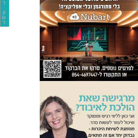
ר
ק
ש
ר