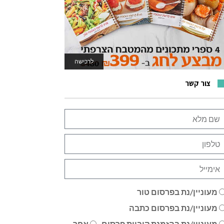
לרכישה
לאתר המשחקים
צור קשר
מעוניין/נת בפרסום טור
מעוניין/נת בפרסום כתבה
מעוניין/נת בהזמנת קוביית פרסום
אחר