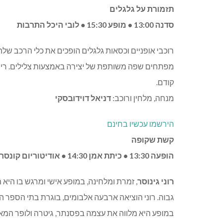
תזמורת על גלגלים
סדנה 13:00 • מופע 15:30 • לובי היכל התרבות
רוכבי אופניים וכסאות גלגלים הופכים את כלי הרכב שלה
קודם.
מנחה, מלחין ורוכב:
דניאל דוידובסקי
הירשמו עכשיו בחינם
קשת שקופה
הופעה 13:30 • כיתת אמן 14:30 • אודיטוריום קונסרבטוריון כפר-סבא
רוני גינוסר
, זמרת ומלחינה, במופע אישי ומרגש בו הי
גבוה. רוני הוציאה ארבעה אלבומים, בוגרת בתי הספר הג
במופע היא מלווה את עצמה בפסנתר, גיטרה ולופר המאפ