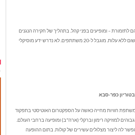
ם לתזמורת – ומופיעים בפני קהל. בתהליך של חקירה הנגנים
מפתחים שפה משותפת של יצירה באמצעות צלילים. רישום ללא עלות. מוגבל ל-20 משתתפים. לא נדרש ידע מוסיקלי
א משתפת חוויות מחייה כאשה על הספקטרום האוטיסטי בתפקוד
בוהים למוזיקה רימון וברקלי (ארה"ב) ומופיעה ברחבי העולם.
שר לה ליצור מצלולים עשירים של קולות. בתום ההופעה