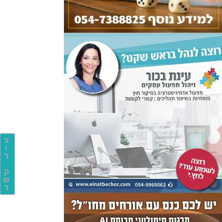
צ
ו
ר
ק
ש
ר