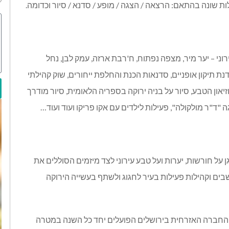
ת שונה בהתאם: הרצאה / הצגה / מופע / סדנא / סיור וכדומה.
ני – יער מיר, מצפה נפתוח, ח'רבת ארזה, עמק לבן, נחל
נת תיקון אופניים, סדנאות הכנת והחלפת ייחורים, שוק קהילתי
יאון הטבע, סיור על בניה ירוקה בספריה הלאומית, סיור מודרך
ה "ד"ר מולקולה", פעילות לילדים עם אקו פריקו ועוד ועוד…
ל חורשות, יערות ועל טבע עירוני לצד מיזמים הסוללים את
בים וקהילות פעילות בעיר לחגוג ולשתף בעשייה הירוקה
רי החברה האזרחית בירושלים הפועלים יחד כל השנה במטרה