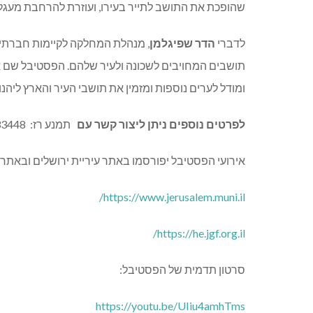
שהופכת את התושב לתייר בעירו, ועוזרת להרחבת מעגל
לדברי
הדר שפיגלמן
, מנהלת המחלקה לקיימות חברתית
תושבים המחויבים לשכונה ולעיר שלהם. הפסטיבל שם א
ומודל לערים נוספות ומזמין את תושבי העיר והארץ ליהנו
לפרטים נוספים ניתן ליצור קשר עם
תמנע רז:
33448
אירועי הפסטיבל יפורסמו באתר עיריית ירושלים ובאתר 
https://www.jerusalem.muni.il/
https://he.jgf.org.il/
סרטון תדמית של הפסטיבל:
https://youtu.be/UIiu4amhTms