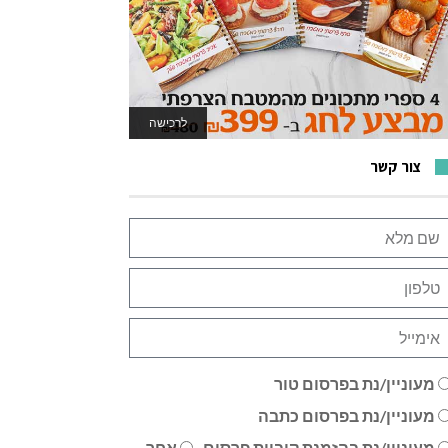
לרכישה
לאתר המשחקים
צור קשר
מעוניין/נת בפרסום טור
מעוניין/נת בפרסום כתבה
מעוניין/נת בהזמנת קוביית פרסום
אחר