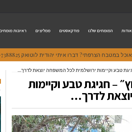
אודות
המומחים שלנו
פודקאסטים
ממליצים
ראיונות מומחים
 במטבח הצרפתי? דברו איתי יהודית לוטואק 054-7388825.
גיגת טבע וקיימות ירושלמית לכל המשפחה יוצאת לדרך…
ץ״ – חגיגת טבע וקיימות
יוצאת לדרך…