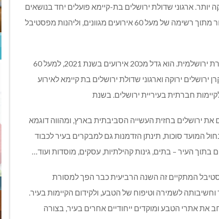
ה יותר. ארגוני שדולת ירושלים בת-קיימא פועלים יחד בנושאים
החשובים לכל תושבי ותושבות העיר. הציבור מוזמן לבחור מתוך רשימה של מעל 60 אירועים מגוונים, וליהנות מפסטיבל
הצלחת הפסטיבל הדגישה את הצורך להפוך אותו למסורת ירושלמית. הוא גדל מכ20 אירועים בשנת 2021, למעל 60
 אזרחית, קרן ירושלים ירוקה וארגוני שדולת ירושלים בת קיימא לאירוע
קיימות חברתית בעיריית ירושלים. בשנת
 את ירושלים בחזית העשייה הסביבתית בארץ, ומהווה דוגמא
חול המועד סוכות, תינתן הזדמנות גם למבקרים בעיר לכבוד
ם בתוך העיר – בתים, גינות קהילתיות, עסקים, מוסדות ועוד…
יבל המתקיים זה השנה הרביעית כבר הפך למסורת
חשיבותה לשמירה וטיפוח של הטבע, ולקידום הקיימות בעיר.
ב את אתרי הטבע ומוקדים ייחודיים אחרים בעיר, בצורה