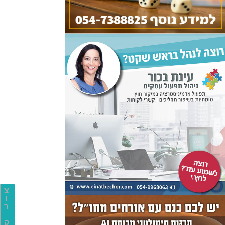
צ
ו
ר
ק