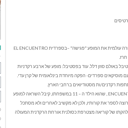
רטיסים
חגיגת הפלמנקו השנתית של "קרן עדי" מביאה אלינו בבכורה עולמית את המופע "פגישה" –בספרדית EL ENCUENTRO
רז.
ל באולם סוזן דלל. עוד בפסטיבל: מופע של ארבע רקדניות
 עם מוסיקאים ספרדים- הפקה מיוחדת בינלאומית של קרן עדי.
תפות רקדנים/ות מסטודיואים ברחבי הארץ.
דויד קוריאה- DAVID CORIA מסביליה, יוצר המופע ENCUENTRO , שהוא הילד ה – 11 במשפחתו, קיבל השראה למופע
 לספר את קורותיו, ולכן לא מקשיב לאחרים ולא מסתכל
. ללהקתו של קוריאה מצטרפת כסולנית אורחת הרקדנית המעולה