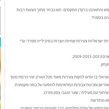
ופע והתאהבו ברקדן המקסים- הוא נבחר מתוך הצעות רבות
ים בספרד.
 עדי ובניהולן האמנותי והשתתפותן של 4 רקדניות ישראליות צעירות שחיות ויוצרות בסיבילייה ספרד: עדי
2009.
חון.
פלמנקו ישראלי בו יופיעו להקות צעירות מאוד מכל הארץ. זוהי הרמת מסך
ודישן ומכינות עבודות המתאימות להופעה על במה מקצועית.
תוף עם מעיליה / שער הנגב/ צפון ומרכז.
ת קסמו של עולם הפלמנקו, דרך סגנונות הריקוד השונים