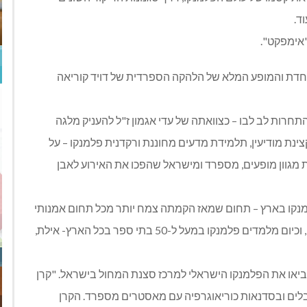
ד.
אימפקט".
דת והמופע המלא של הלהקה הספרדית של דויד קוריאה
פני 24 שנים כאשר הייתה התחרות לב לבו – כצוואתה של עדי אגמון ז"ל להעניק מלגה
נת מודיעין, תלמידת מדעים מחוננת ורקדנית פלמנקו – על
 מגוון מופעים, מספרד ומישראל שהפכו את האירוע לאבן
נקו בארץ – תחום שמאז הקמתה צמח יותר מכל תחום אמנותי
בארץ. לפני 23 שנה היו בארץ שלושה סטודיואים לפלמנקו, וכיום מלמדים פלמנקו במעל ל-50 בתי ספר בכל הארץ- אילת,
ביאו את הפלמנקו הישראלי למרכז סצנת המחול בישראל. "קרן
לים ובסדנאות כוריאוגרפיה עם מאסטרים מספרד. הקרן