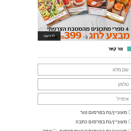
לרכישה
לאתר המשחקים
צור קשר
מעוניין/נת בפרסום טור
מעוניין/נת בפרסום כתבה
מעוניין/נת בהזמנת קוביית פרסום
אחר