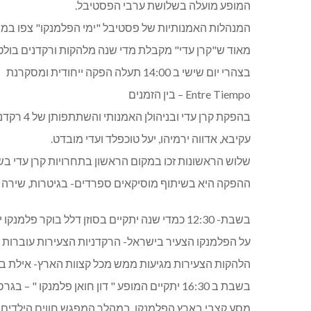
המופע מועלה בשלושת ערבי הפסטיבל.
המנהלות האמנותיות של פסטיבל "ימי הפלמנקו" צפו במ
מאוד ש"קרן עדי" מקבלת מדי שנה מלהקות ורקדנים בולט
בצהרי יום שישי ב 14:00 תעלה הפקה ייחודית ומסקרנת
Entre Tiempo – בין הזמנים
בהפקת קרן
עקיבא, אדווה ירמיהו, יעל טוכפלד ועדי מובדט.
שלוש הראשונות זכו במקום הראשון בתחרויות קרן עדי בשנים -2011-2013
ההפקה היא בשיתוף מוסיקאים ספרדים- בגיטרות, שירה וק
בשבת- 12:30 כמדי שנה יתקיים בסוזן דלל בוקר 
על הפלמנקו הצעיר בישראל- הרקדניות הצעירות עוברות א
הלהקות הצעירות מגיעות ממש מכל קצוות הארץ- אילת בשי
בשבת ב 16:30 יתקיים המופע " דון חואן פלמנקו " – בגרסא מחודשת
מסע קצבי בארץ הפלמנקו. במהלך המפגש חווים הילדים א