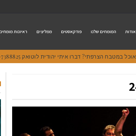
אודות
המומחים שלנו
פודקאסטים
ממליצים
ראיונות מומחים
 במטבח הצרפתי? דברו איתי יהודית לוטואק 054-7388825.