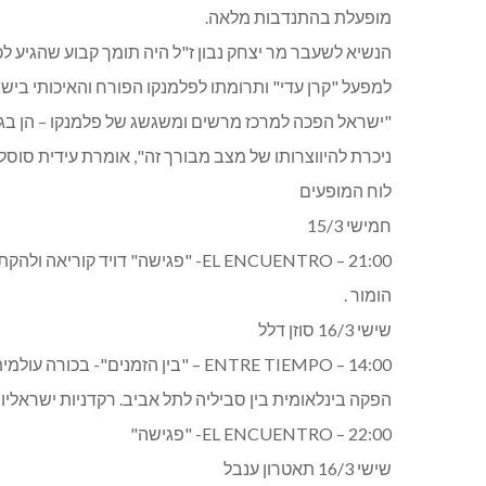
מופעלת בהתנדבות מלאה.
הנשיא לשעבר מר יצחק נבון ז"ל היה תומך קבוע שהגיע 
למפעל "קרן עדי" ותרומתו לפלמנקו הפורח והאיכותי ביש
"ישראל הפכה למרכז מרשים ומשגשג של פלמנקו – הן בגוד
ניכרת להיווצרותו של מצב מבורך זה", אומרת עידית סוסלי
לוח המופעים
חמישי 15/3
21:00 – EL ENCUENTRO- "פגישה" דוי
הומור .
שישי 16/3 סוזן דלל
14:00 – ENTRE TIEMPO – "בין הזמנים"- בכורה עולמית.
הפקה בינלאומית בין סביליה לתל אביב. רקדניות ישראליו
22:00 – EL ENCUENTRO- "פגישה"
שישי 16/3 תאטרון ענבל