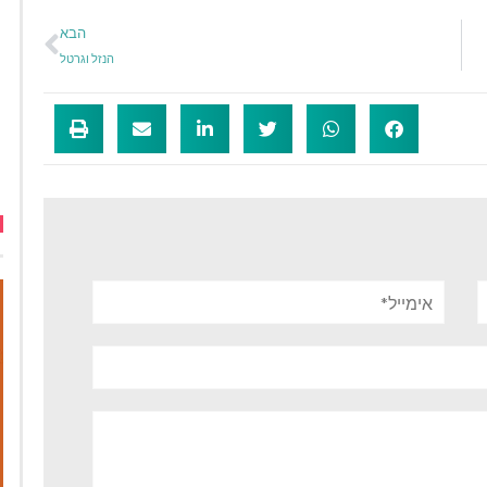
הבא
הנזל וגרטל
אימייל*