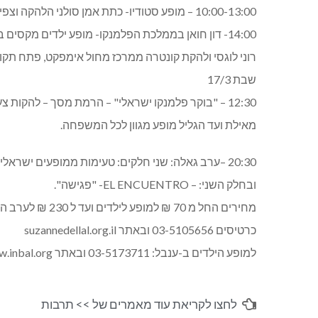
10:00-13:00 – מופע סטודיו- כתת אמן סולני הלהקה וצפייה לתלמידים
14:00- דון חואן בממלכת הפלמנקו- מופע ילדים מקסים בין מקצבי הפלמנקו בגירסא חדשנית:
רוני לוגסי ולהקת קונטרה ממרכז מחול אימפקט, פתח תקו
שבת 17/3
12:30 – "בוקר פלמנקו ישראלי" – הרמת מסך – להקות צעירות מכל הארץ
מאילת ועד הגליל מופע מגוון לכל המשפחה.
20:30 –ערב גאלה: שני חלקים: טעימות ממופעים ישראלים ובכורות,
ובחלק השני: – EL ENCUENTRO- "פגישה".
מחירים החל מ 70 ₪ למופע לילדים ועד ל 230 ₪ לערב הגאלא
כרטיסים 03-5105656 ובאתר suzannedellal.org.il
למופע הילדים ב-ענבל: 03-5173711 ובאתר www.inbal.org
לחצו לקריאת עוד מאמרים של >>
תרבות