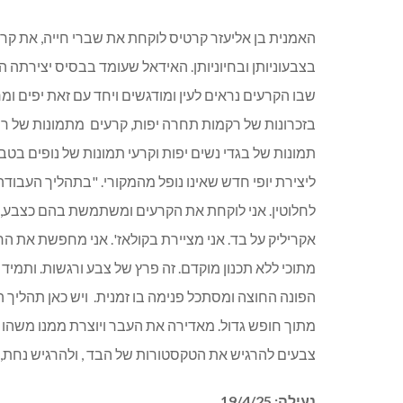
האמנית בן אליעזר קרטיס לוקחת את שברי חייה, את קרע
בצבעוניותן ובחיוניותן. האידאל שעומד בבסיס יצירתה ה
שבו הקרעים נראים לעין ומודגשים ויחד עם זאת יפים ומ
בזכרונות של רקמות תחרה יפות, קרעים
מתמונות של רהי
תמונות של בגדי נשים יפות וקרעי תמונות של נופים בטבע
ליצירת יופי חדש שאינו נופל מהמקורי. "בתהליך העבו
לחלוטין. אני לוקחת את הקרעים ומשתמשת בהם כצבע,
אקריליק על בד. אני מציירת בקולאז'. אני מחפשת את החי
מתוכי ללא תכנון מוקדם. זה פרץ של צבע ורגשות. ותמיד
הפונה החוצה ומסתכל פנימה בו זמנית.
ויש כאן תהליך 
מתוך חופש גדול. מאדירה את העבר ויוצרת ממנו משהו ח
צבעים להרגיש את הטקסטורות של הבד , ולהרגיש נחת, רו
נעילה: 19/4/25