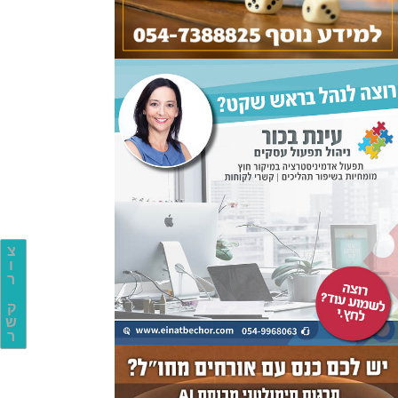
צ
ו
ר
ק
ש
ר