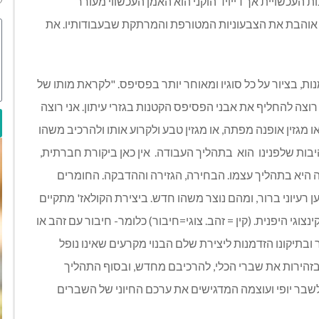
עכשויית אך דייויד הוקני הוא האמן העכשווי מעורר
י אוהבת את הצבעוניות המטורפת והמרתקת שבעבודותיו. את
ת, בציור על כל סוגיו ומאוחר יותר בפסיפס. "לקראת מותו של
רוצה להחליף את אבני הפסיפס הקטנות בגזרי עיתון. אני רוצה
ו מגזין אופנה מפתה, או מגזין טבע ולקרוע אותו ולהרכיב משהו
בות שלפנינו
הוא
בתהליך העבודה.
אין כאן ביקורת חברתית,
ה היא בתהליך עצמו. הבחירה, הגזירה וההדבקה. החומרים
רעיוני ברור, ומהם נוצר משהו חדש. ביצירת הקולאז' מתקיים
נצוגי היפנית. (קין = זהב. צוגי=חיבור) כלומר- חיבור עם זהב או
בתיקונו הזדמנות ליצירת שלם הבנוי מקרעים שאינו נופל
 בזהירות את שברי הכלי, להרכיבם מחדש, ובסוף התהליך
שבר יופי ועוצמה המדגישים את ערכם החיוני של השברים