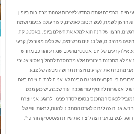
י חייה ומרכיבה אותם מחדש ליצירות אמנות מרהיבות ביופין,
וא הרצון לשמח, לעשות טוב לאנשים, ליצור עולם צבעוני ושמח
רגשים. הרצון של חנה הוא למלא את העולם ביופי, באסטטיקה.
טים מרהיבים, של בניינים מרשימים, של כלים מפורצלן, קרעי
. אילו קרעים של
יופי אסטטי מושלם שנקרע והורכב מחדש
דה אני לא מתכננת חיבורים אלא מתמסרת לתהליך אסוציאטיבי
 אני מחברת את הקרעים ויוצרת תחושה מטעה של צבע
בורים בין הקרעים ואז גם מבינה לאן אני הולכת. היצירה באה
 יש לי אפשרות להוסיף עוד שכבה ועוד שכבה. יש כאן מבט
המוביל לכאוס המתכנס בסופו לסדר פנימי ולרוגע.
אני יוצרת
דש. אני רוצה לגרום לאדם המתבונן להנות, לראות יופי של
גע ולנשום. אני רוצה ליצור את שירת האסטטיקה והיופי".