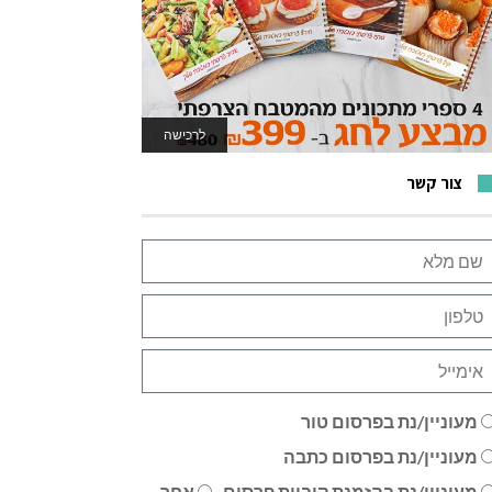
לרכישה
לאתר המשחקים
צור קשר
מעוניין/נת בפרסום טור
מעוניין/נת בפרסום כתבה
מעוניין/נת בהזמנת קוביית פרסום
אחר