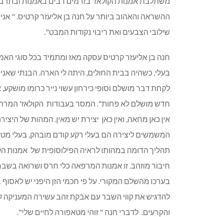
משתלבת אמנות הקולאז' בזרמים רבים באמנות ובתרבות ה
ההשראה והאהוב ביותר על חנה בן אליעזר קרטיס. " אנ
שילובי הצבעים ואת ריבוי נקודות המבט".
חנה בן אליעזר קרטיס עסקה מאז ומתמיד בכל סוגי האמנו
בעלי, כשהיה בבית החולים, היתה לי הארה. הבנתי שאני 
לקחת דבר מושלם וסופי כירחון עשוי נייר כרומו מושקע, א
חדש מושלם לא פחות". המסר בעבודות
הקולאז' המרהי
אין כאן מחאה, ואין כאן
יצירת יש מאין. המהות של היציר
המשמשים ליצירה הם בעלי רקע קודם מובהק, בעלי מטען 
תהליך הדומה במהותו לראיה הפילוסופית של
אמנות הקי
חיבור מוזהב. זו אמנות המרפאה כלי חרס ושרואה בשבר ו
בערכו מהשלם המקורי. על פי חכמי הזן היפני יש לאסוף
להדגיש את קווי השבר עם אבקת זהב עשירה המעניקה ל
והקרעים.
לדברי חנה " זוהי מטאפורה לחיים שלי".