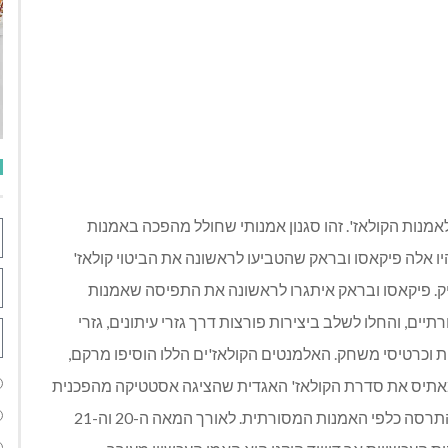
אמנות הקולאז'. זהו סגנון אמנותי שחולל מהפכה באמנות
 אלה פיקאסו ובראק שהטביעו לראשונה את הביטוי קולאז'
. פיקאסו ובראק איתגרו לראשונה את התפיסה שאמנות
ים, והחלו לשלב ביצירות פורצות דרך גזרי עיתונים, גזרי
יות וכרטיסי משחק. האלמנטים הקולאז'ים הללו הוסיפו מרקם,
י מאתיס את סדרת הקולאז' האגדית שהציגה אסטטיקה מהפכנית
של מרקם, צבע ועולם חדש של דימויים שביטאו חופש והתרסה כלפי האמנות המסורתית. לאורך המאה ה-20 וה-21