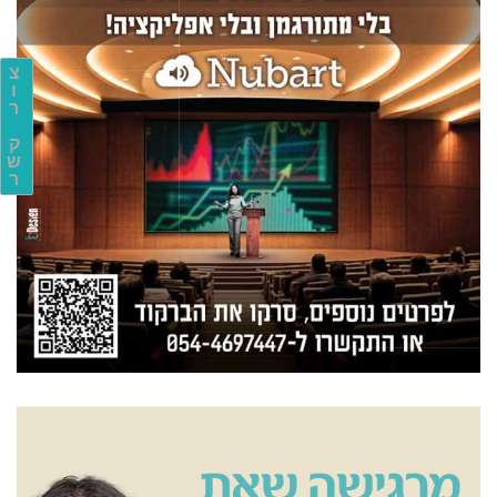
צ
ו
ר
ק
ש
ר