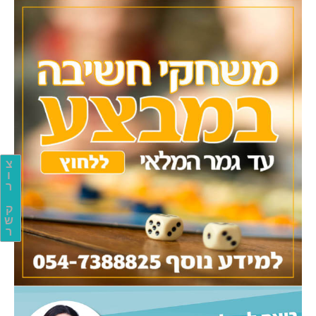
צ
ו
ר
ק
ש
ר