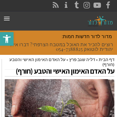
CONTACT
RSS
INSTAGRAM
TUMBLR
YOUTUBE
FACEBOOK
תפר
פתח סרגל
מדור לדור חדשות חמות:
רוצים להכיר את האוכל במטבח הצרפתי? דברו איתי
יהודית לוטואק 054-7388825.
דף הבית
»
דליה שגב פרץ
»
על האדם האימון האישי והטבע
(חורף)
על האדם האימון האישי והטבע (חורף)