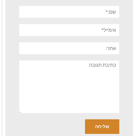
שם:*
אימייל*
אתר:
תגובה