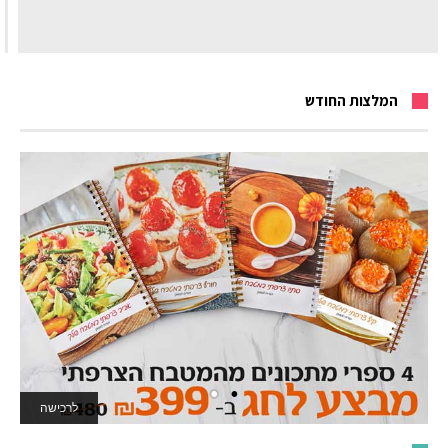
המלצות החודש
לרכישה
לאתר המשחקים