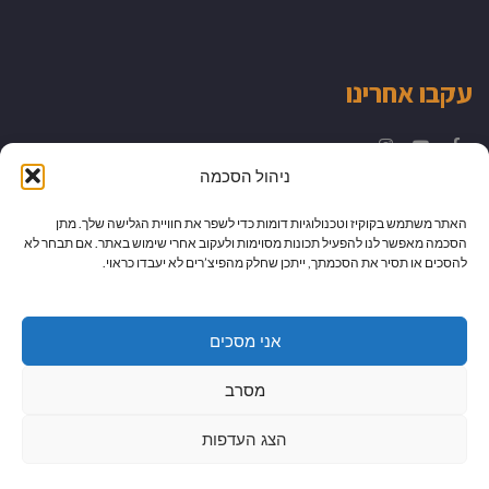
עקבו אחרינו
Instagram
YouTube
Facebook
ניהול הסכמה
האתר משתמש בקוקיז וטכנולוגיות דומות כדי לשפר את חוויית הגלישה שלך. מתן
הסכמה מאפשר לנו להפעיל תכונות מסוימות ולעקוב אחרי שימוש באתר. אם תבחר לא
להסכים או תסיר את הסכמתך, ייתכן שחלק מהפיצ’רים לא יעבדו כראוי.
אני מסכים
מסרב
הצג העדפות
גלילה
מיתוג עיצוב ובניית אתרים