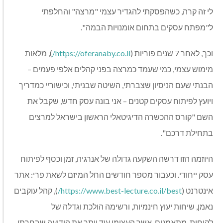
לי זה קרה, כשהפסקתי להגדיר עצמי "מרצה" והחלפתי
ל"מפתח עסקים בתחום אומנויות הבמה".
וכך, לאחר 7 שנים פוריות (
https://oferanaby.co.il/
), מלאות
מימוש עצמי, כמי שעמד כמרצה בפני קהלים אלפי פעמים –
הבנתי שעם הניסיון שצברתי, השיטה שבניתי, וכישוריי כמדריך
ויועץ לפיתוח עסקים קטנים – אני בונה עסק חדש, שקבל את
השם "קורס ההכשרה הדיגיטאלי הראשון בישראל למרצים
בתחילת דרכם".
היוזמה הזו דרשה השקעה גדולה של אנרגיה, זמן וכסף לפיתוח
עסק ייחודי. וכעבור מספר חודשים החל המיזם לשאת פרי: אתר
אינטרנט (
https://www.best-lecture.co.il/best/
), קהל עוקבים
נאמן, שיחות יעוץ חינמיות, ורשימה הולכת וגדלה של
לקוחות-מתאמנים, אשר העצימו עוד יותר את הידיעה שבחרתי