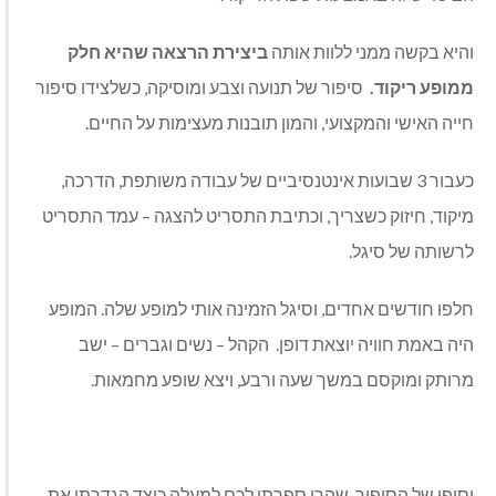
והיא בקשה ממני ללוות אותה
ביצירת הרצאה שהיא חלק
ממופע ריקוד.
סיפור של תנועה וצבע ומוסיקה, כשלצידו סיפור
חייה האישי והמקצועי, והמון תובנות מעצימות על החיים.
כעבור 3 שבועות אינטנסיביים של עבודה משותפת, הדרכה,
מיקוד, חיזוק כשצריך, וכתיבת התסריט להצגה – עמד התסריט
לרשותה של סיגל.
חלפו חודשים אחדים, וסיגל הזמינה אותי למופע שלה. המופע
היה באמת חוויה יוצאת דופן. הקהל – נשים וגברים – ישב
מרותק ומוקסם במשך שעה ורבע, ויצא שופע מחמאות.
וסופו של הסיפור, שהרי ספרתי לכם למעלה כיצד הגדרתי את