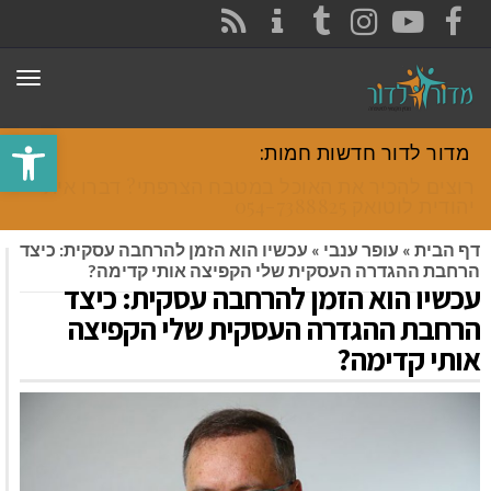
CONTACT
RSS
INSTAGRAM
TUMBLR
YOUTUBE
FACEBOOK
תפר
פתח סרגל
מדור לדור חדשות חמות:
רוצים להכיר את האוכל במטבח הצרפתי? דברו איתי
יהודית לוטואק 054-7388825.
דף הבית
»
עופר ענבי
»
עכשיו הוא הזמן להרחבה עסקית: כיצד
הרחבת ההגדרה העסקית שלי הקפיצה אותי קדימה?
עכשיו הוא הזמן להרחבה עסקית: כיצד
הרחבת ההגדרה העסקית שלי הקפיצה
אותי קדימה?