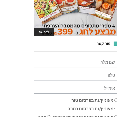
לרכישה
לאתר המשחקים
צור קשר
מעוניין/נת בפרסום טור
מעוניין/נת בפרסום כתבה
מעוניין/נת בהזמנת קוביית פרסום
אחר