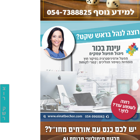
צ
ו
ר
ק
ש
ר