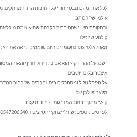
לכל אחד מהם מבט ייחודי על רחובות הדר המרתקים. נק
עולמו של הכותב
ובתקופת חייו. נשהה בבית הקרנות שהוא צומת מופלאה ב
קולנוע שהכילו
מאות אלפי צופים ועומדים היום שוממים, נראה את האנש
"שם, על ההר, הקיץ הוא אביבי. הירוק חריף והאור המסונ
איצטרובלים, יושבים
על ספסל טלול ומסתכלים בים. והבתים של רחוב המדרג
מלאה זיו לבן של
קיץ." מתוך "רחוב המדרגות" / יהודית קציר
לפרטים נוספים: שירלי יצחקי יחסי ציבור 0547206348