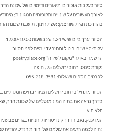
סיור בעקבות אזכורים, תיאורים ודימויים של שכונת הדר
לאורך העשורים על שינוייה ותקופותיה המגוונות; מיהודית
בהדרכת חגית שוורצמן: אשת חינוך, תושבת שכונת הדר
הסיור יערך ביום שישי 26.1.24 בשעות 12:00-10:00
עלות: 50 ש"ח. ביטול והחזר עד יומיים לפני הסיור.
הרשמה באתר "מקום לשירה" poetryplace.org
נקודת כינוס: רחוב ירושלים 25 , חיפה
לפרטים נוספים ושאלות: 055-318-3581
הסיור מתחיל ברחוב ירושלים הציורי בחיפה ומסתיים בר
בדרך נראה את בתיה המונומנטליים של שכונת הדר, שאנו 
הלא הוא
המדעטק, נעבור דרך קונדיטוריות וחנויות בגדים צבעוניות.
נחיה לכמה רגעים את עולמם של יהודית הנדל, יהודית קציר,