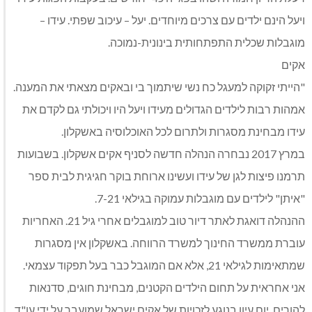
ויעל הינם ילדים עם צרכים מיוחדים. יעל – עיכוב שפתי. עידו –
מוגבלות שכלית התפתחותית בינונית-נמוכה.
אקים
"הייתי זקוקה למעגל כח נשי שיתמוך בי ובאקים מצאתי את המענה.
אמהות רבות לילדים הגדולים מעידו ויעל היו ויכולתי גם לקדם את
עידו מבחינת מסגרות ולתרום לכל האוכלוסיה באשקלון.
במרץ 2017 נבחרה הנהלה חדשה לסניף אקים אשקלון. בשבועות
תרמנו פיצות לגן של עידו ועשינו ארוחת בוקר חגיגית לבית ספר
"איתן" לילדים עם מוגבלות עמוקה בגילאי 7-21.
ההנהלה דואגת לאתר דיור טוב למוגבלים אחרי גיל 21. האחריות
עוברת ממשרד החינוך למשרד הרווחה. באשקלון אין מסגרות
שמתאימות לגילאי 21, אלא אם המוגבל כבר בעל תפקוד עצמאי.
אני אחראית על תחום הילדים הקטנים, מבחינת חוגים, סדנאות
להורים, יום עיון בנוגע לזכויות של אקים ישראל שמועבר על ידי עו"ד