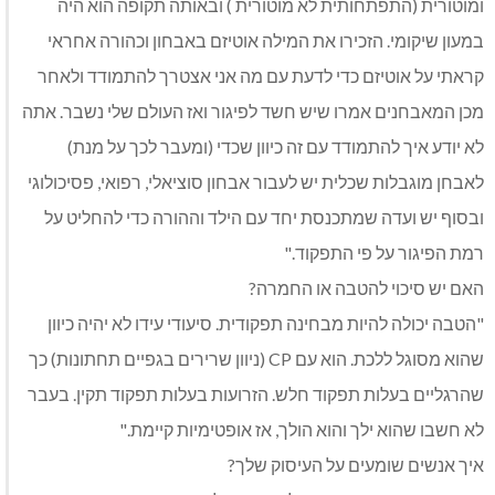
ומוטורית (התפתחותית לא מוטורית ) ובאותה תקופה הוא היה
במעון שיקומי. הזכירו את המילה אוטיזם באבחון וכהורה אחראי
קראתי על אוטיזם כדי לדעת עם מה אני אצטרך להתמודד ולאחר
מכן המאבחנים אמרו שיש חשד לפיגור ואז העולם שלי נשבר. אתה
לא יודע איך להתמודד עם זה כיוון שכדי (ומעבר לכך על מנת)
לאבחן מוגבלות שכלית יש לעבור אבחון סוציאלי, רפואי, פסיכולוגי
ובסוף יש ועדה שמתכנסת יחד עם הילד וההורה כדי להחליט על
רמת הפיגור על פי התפקוד."
האם יש סיכוי להטבה או החמרה?
"הטבה יכולה להיות מבחינה תפקודית. סיעודי עידו לא יהיה כיוון
שהוא מסוגל ללכת. הוא עם CP (ניוון שרירים בגפיים תחתונות) כך
שהרגליים בעלות תפקוד חלש. הזרועות בעלות תפקוד תקין. בעבר
לא חשבו שהוא ילך והוא הולך, אז אופטימיות קיימת."
איך אנשים שומעים על העיסוק שלך?