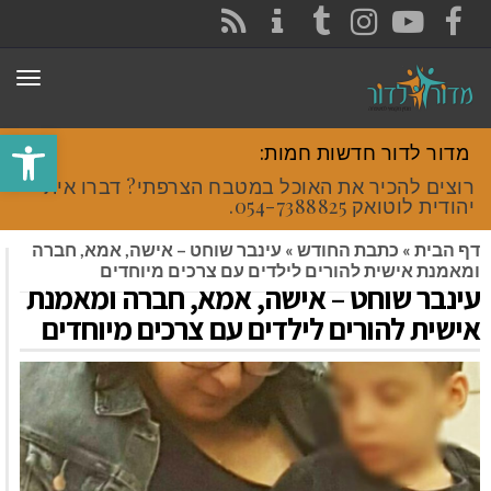
CONTACT
RSS
INSTAGRAM
TUMBLR
YOUTUBE
FACEBOOK
תפר
פתח סרגל
מדור לדור חדשות חמות:
רוצים להכיר את האוכל במטבח הצרפתי? דברו איתי
יהודית לוטואק 054-7388825.
דף הבית
»
כתבת החודש
»
עינבר שוחט – אישה, אמא, חברה
ומאמנת אישית להורים לילדים עם צרכים מיוחדים
עינבר שוחט – אישה, אמא, חברה ומאמנת
אישית להורים לילדים עם צרכים מיוחדים