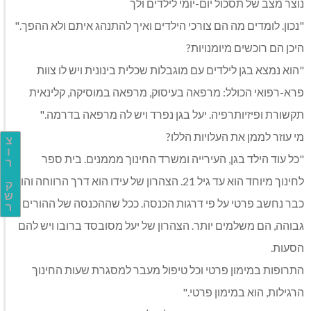
נוצר מצב של תסכול יום-יומי לילדים ולך
"נכון. לומדים מה הם צורכי הילדים ואיך להתנהג איתם ולא ההפך."
היכן הם רוכשים מיומנויות?
"הוא נמצא בגן לילדים עם מוגבלות שכלית בינונית ויש לו צוות
פרא-רפואי הכולל: מרפאה בעיסוק, מרפאה במוסיקה, קלינאית
תקשורת ופיזיותרפיה. יעל בגן נפרד ויש לה מרפאה בדרמה."
מי עוזר לממן את העלויות הללו?
צ
ו
"כל עוד הילד בגן, העירייה ומשרד החינוך מממנים. בית ספר
ר
לחינוך מיוחד הוא עד גיל 21. הצהרון של עידו הוא דרך הרווחה והוא
ק
ש
כבר נחשב פרטי על פי דרגות הכנסה. ככל שההכנסה של ההורים
ר
גבוהה, הם משלמים יותר. הצהרון של יעל מסובסד ברובו ויש להם
הסעות.
התרופות במימון פרטי וכל טיפול מעבר למסגרת שעות החינוך
הרגילות, הוא במימון פרטי."