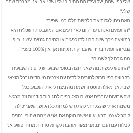
שלי כפי שהם, יעל ועידו הם החיבור שלי ושל יואב ואני מברכת שהם
שלי."
האם ניתן לגלות את הלקויות הללו במי שפיר?
"הרופאים ואנחנו עד היום לא יודעים אם המוגבלות השכלית היא
כתוצאה מכך ששניהם נולדו כפגים או מסיבה גנטית. עשינו צ'יפ
גנטי והרופא הבהיר שהבדיקות תקינות אך אין 100% בעניין".
מה גורם לך לשמוח?
"החופש לעשות מה שאני רוצה בסופי שבוע. יש לי פינה שבועית
בקבוצה בפייסבוק להורים לילדים עם צרכים מיוחדים ובכל מוצאי
שבת אני מעלה פוסט ורושמת מה ניצח לי את השבוע. ככל
שהשבועות עוברים אנשים מצטרפים לתגובות קודמות וזה מרגש.
משמח אותי שהצלחתי להתגרש למרות כל הקושי, שאני יכולה
לומר לעצמי תראי איזו אישה חזקה את. אני שמחה שהוריי נהנים
לבלות עם הנכדים, אני מאוד אוהבת לקרוא סדרות מתח ופשע, אני