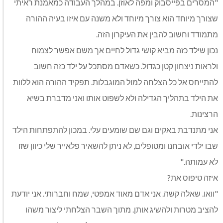
"המסרים בפייסבוק ומפה לאוזן. במהלך העבודה כמאמנת ראיתי
שצורך מיוחד הוא צורך מיוחד ולא משנה עם איזו בעיה ההורה
מתמודד וחשוב להבין את העיקרון הזה.
נכון שילד כזה מביא קושי גדול לחיים אך משם אפשר לצמוח
ולראות ניצחון קטן כגדול. כשאדם מסתכל על ילד כזה חשוב
להתייחס אל כל הצלחה למול המוגבלות. תפקיד ההורה הוא ללוות
את הילד בתהליך הגדילה ולא לשפוט אותו ואני מדברת בשיא
הרצינות.
אני מתנדבת באקים וגם שם שומעים עלי. במכון להתפתחות הילד
שבו ילדי אובחנו ומטופלים, לא ניתן להשאיר פלאייר שלי כיוון שזו
לא עמותה."
איזה טיפוס את?
"וואו. שאלה קשה. אני אדם מאוד אמפטי, שמח וחברותי. אני יודעת
להציב מטרות ולהשיג אותן. מתוך השבר הצלחתי ליצור משהו