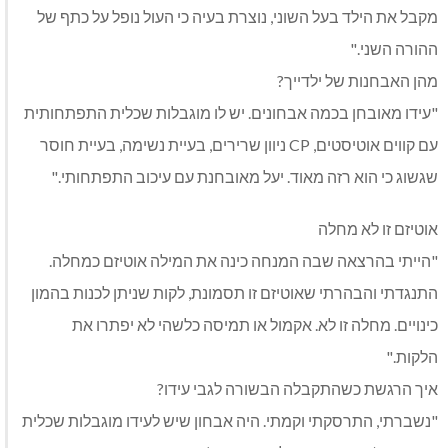
מקבל את הילד בעל השוני, נוצרת בעיה כי העול נופל על כתף של
ההורה השני."
מהן האבחנות של ילדייך?
"עידו מאובחן בכמה אבחונים. יש לו מוגבלות שכלית התפתחותית
עם קווים אוטיסטים, CP ניוון שרירים, בעיית נשימה, בעיית חוסר
שגשוג כי הוא רזה מאוד. יעל מאובחנת עם עיכוב התפתחותי."
אוטיזם זו לא מחלה
"הייתי בהרצאה שבה המנחה כינה את המילה אוטיזם כמחלה.
התנגדתי והבהרתי שאוטיזם זו תסמונת, לקות שניתן לכנות בהמון
כינויים. מחלה זו לא. אקמול או תמיסה כלשהי לא יפתרו את
הלקות."
איך הרגשת כשהתקבלה הבשורה לגבי עידו?
"נשברתי, התרסקתי וקמתי. היה אבחון שיש לעידו מוגבלות שכלית