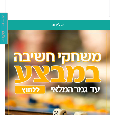
צ
ו
ר
שליחה
ק
ש
ר