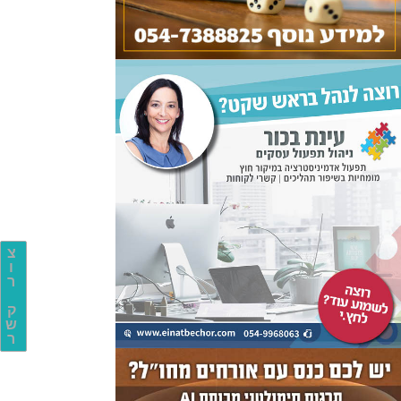
צ
ו
ר
ק
ש
ר