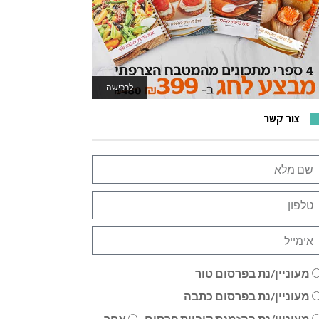
לרכישה
לאתר המשחקים
צור קשר
מעוניין/נת בפרסום טור
מעוניין/נת בפרסום כתבה
מעוניין/נת בהזמנת קוביית פרסום
אחר