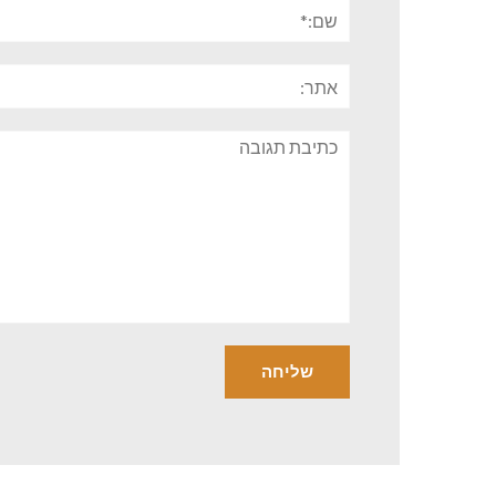
שם:*
אתר:
תגובה