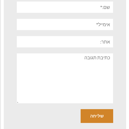
שם:*
אימייל*
אתר:
תגובה