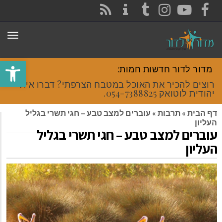
CONTACT
RSS
INSTAGRAM
TUMBLR
YOUTUBE
FACEBOOK
תפר
פתח סרגל
מדור לדור חדשות חמות:
רוצים להכיר את האוכל במטבח הצרפתי? דברו איתי
יהודית לוטואק 054-7388825.
דף הבית
»
תרבות
»
עוברים למצב טבע – חגי תשרי בגליל
העליון
עוברים למצב טבע – חגי תשרי בגליל
העליון