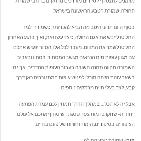
מוזמנים להצטרף לסיורים מודרכים מרתקים ברחבי שמורת
החולה, שמורת הטבע הראשונה בישראל.
בסוף היום תדעו היטב מה הביא להכרזתה כשמורה, למה
החליטו לייבש את אגם החולה, כיצד עשו זאת, ואיך ברגע האחרון
החליטו לשמר את המקום. מעבר לכל אלו, הסיור יפגיש אתכם
עם מגוון עופות מים הנראים מגשר המסתור. בסתיו ובאביב
השמורה מהווה תחנה חשובה בעבור העופות הנודדים, אך גם
בשאר עונות השנה תוכלו לפגוש עופות המתגוררים כאן דרך
קבע, לצד בעלי חיים מרתקים נוספים.
אבל זה לא הכל… במהלך הדרך תמתין לכם עמדת הפתעה
ייחודית- שחקו בדמות צפר ססגוני, שיסחוף אתכם אל עולם
הציפורים בסיפורים, הומור וחוויות של פעם בחיים.
היכן:
שמורת טבע החולה