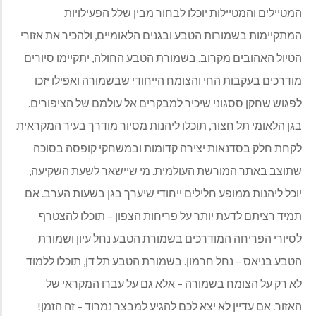
המטיילים והמטיילות יוכלו לבחור מבין שלל הפעילויות
המתקיימות בשמורות הטבע ובגנים הלאומיים, ולהכיר את אזורי
הטיול האהובים מקרוב. בשמורת הטבע החולה, יתקיימו סיורים
מודרכים בעקבות החי והצומח הייחודי שבשמורה ואפילו יזכו
לפגוש שחקן ססגוני שיכיר למבקרים אל עולמם של הציפורים.
בגן הלאומי תל חצור, תוכלו ליהנות מסיור מודרך בעיר המקראית
לקחת חלק בסדנאות יצירה קדומות ובמשחקי קופסה בסוכה
שתוצב באתר המורשת העולמית. מי שיישאר לשעת השקיעה,
יוכל ליהנות ממופע חלילים ייחודי שיערך בגן בשעות הערב. אם
תמיד רציתם לדעת יותר על פריחות הצפון – תוכלו להצטרף
לסיורי הפריחה המודרכים בשמורת הטבע נחל עיון ושמורת
הטבע בניאס – נחל חרמון. בשמורת הטבע תל דן, תוכלו ללמוד
לא רק על הצומח בשמורה – אלא גם על עברו המקראי של
האזור. אם עדיין לא יצא לכם להגיע למבצר נמרוד – זה הזמן!