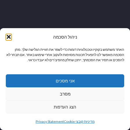
ניהול הסכמה
עקבו אחרינו
האתר משתמש בקוקיז וטכנולוגיות דומות כדי לשפר את חוויית הגלישה שלך. מתן
הסכמה מאפשר לנו להפעיל תכונות מסוימות ולעקוב אחרי שימוש באתר. אם תבחר לא
להסכים או תסיר את הסכמתך, ייתכן שחלק מהפיצ’רים לא יעבדו כראוי.
Instagram
YouTube
Facebook
אני מסכים
מסרב
הצג העדפות
גלילה
מדיניות קובצי Cookie
Privacy Statement
לראש