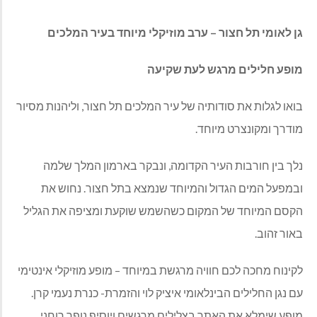
גן לאומי תל חצור – ערב מוזיקלי מיוחד בעיר המלכים
מופע חלילים מרגש לעת שקיעה
בואו לגלות את סודותיה של עיר המלכים תל חצור, וליהנות מסיור
מודרך ומקונצרט מיוחד.
נלך בין חורבות העיר הקדומה, ונבקר בארמון המלך שלמה
ובמפעל המים הגדול והמיוחד שנמצא בתל חצור. נחוש את
הקסם המיוחד של המקום כשהשמש שוקעת ומציפה את הגליל
באור זהוב.
לקינוח מחכה לכם חוויה מרגשת במיוחד – מופע מוזיקלי אינטימי
עם נגן החלילים הבינלאומי איציק לוי והזמרת- כנרת נעמי קרן.
מופע שימלא את האתר בצלילים מרגשים ויוסיף נופך רוחני