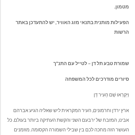
מטמון.
הפעילות מותנית בתנאי מזג האוויר, יש להתעדכן באתר
הרשות
שמורת טבע תל דן – לטייל עם התנ"ך
סיורים מודרכים לכל המשפחה
וַיִּקְרְאוּ שֵׁם הָעִיר דָּן
ארץ ירדן וחרמונים, העיר המקראית ליש שאליה הגיע אברהם
אבינו, המזבח של ירבעם השני והקשת העתיקה ביותר בעולם. כל
העושר הזה מחכה לכם בין שבילי השמורה הקסומה. מוזמנים