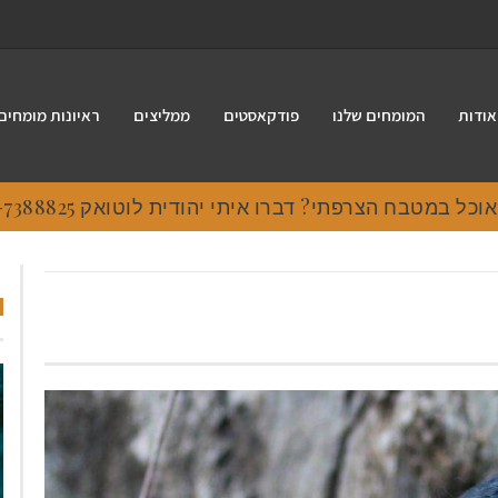
אודות
המומחים שלנו
פודקאסטים
ממליצים
ראיונות מומחים
 במטבח הצרפתי? דברו איתי יהודית לוטואק 054-7388825.