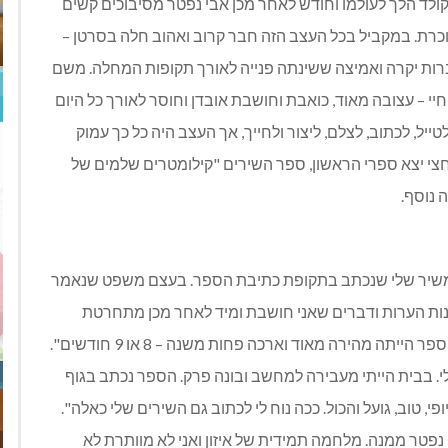
ולד הלך לעולמו וחודש לאחר מכן אבי נפטר מסיבוכים קשים
רת. במקביל בכל העצב הזה חבר קרוב ואהוב חלה בסרטן –
רות יקרה ואמיצה ששינתה פנייה לאורך תקופות המחלה. משם
י – עצובה מאוד, כואבת וחושבת אובדן וחוסר לאורך כל היום
, לכתוב, לצלם, ליצור ולחייך, אך העצב היה כל כך עמוק
וחצי יצא ספרי הראשון, ספר השירים "קילומטרים שלמים של
שיר שלי שנכתב בתקופת כתיבת הספר. בעצם משפט שנאמר
ונות הערות ודברים שאני חושבת ומיד לאחר מכן מתחרטת
ומוחקת, וכך נכתב לי: אם את כותבת אל תמחקי. כתיבת הספר הייתה מהירה מאוד וארכה פחות משנה – 8 או 9 חודשים".
. בבית הייתי מעבירה למחשב ובונה פרק. הספר נכתב בגוף
פי, טוב, גועל והכול. ככה נוח לי לכתוב גם השירים שלי כאלה".
פטר ממנה. מלחמה תמידית של איזון ואני לא מוותרת לא