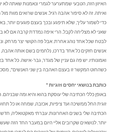
האיזון הזה, הטבעי שמתערער לגמרי ונאמנות שאתה לא יו
ואיתה. זה לא סיפור אהבה רגיל. אנשים שרואים מוות מו
כדי לשמור עליך, שלא תיפגע ובכך בעצם פוגעים יותר, בא
שאני לא מצליחה לקבל. הרי איפה נמדדת קרבה אם לא בדי
לבטח שכל אחד נוהג אחרת. אבל פה הקושי יצר מרחק. ו
אנשים חזקים כל אחד בדרכו, נלחמים בשם אותה אהבה, כ
ואמונותיו. יש פה גם עניין של מגדר, גבר-אישה. כל אחד 
כשהחוט המקשר זו בעצם האהבה בין שני האנשים", מסכמ
כותבת בנושאי יחסים וזוגיות "
באופן כללי הכתיבה שלי עוסקת בהוא והיא ומה שבניהם. 
זוגית החל ממשיכה ועד ציפיות, אכזבה, שמחה או כל תחושה
הכתיבה שלי בשנים האחרונות. עברתי מאקטואליה, חדשות, 
יותר. לנושאים שקרובים אליי היום במעבר החד הזה שעשיתי
אקטואליה לשירים. השמות של השירים הם לגמרי מהחיים ש