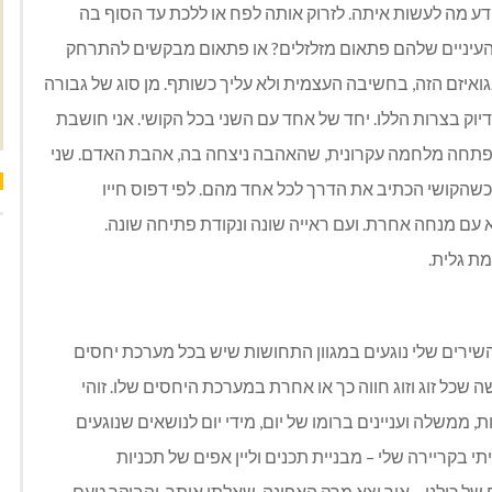
דע מה לעשות איתה. לזרוק אותה לפח או ללכת עד הסוף בה
ל העיניים שלהם פתאום מזלזלים? או פתאום מבקשים להתרחק
גואיזם הזה, בחשיבה העצמית ולא עליך כשותף. מן סוג של גבורה
וק בצרות הללו. יחד של אחד עם השני בכל הקושי. אני חושבת
נפתחה מלחמה עקרונית, שהאהבה ניצחה בה, אהבת האדם. שני
שהקושי הכתיב את הדרך לכל אחד מהם. לפי דפוס חייו
בא עם מנחה אחרת. ועם ראייה שונה ונקודת פתיחה שונה.
ת גלית.
השירים שלי נוגעים במגוון התחושות שיש בכל מערכת יחסים
 שכל זוג וזוג חווה כך או אחרת במערכת היחסים שלו. זוהי
ממשלה ועניינים ברומו של יום, מידי יום לנושאים שנוגעים
 בקריירה שלי – מבניית תכנים וליין אפים של תכניות
ל כולנו – איך יצא מרק האפונה, שאלתי אותך, והבוקר טעם