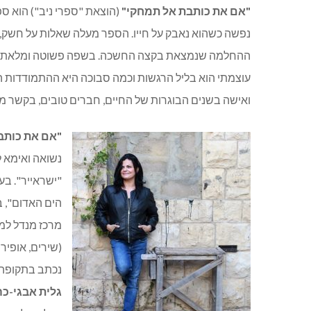
"אם את כותבת אל תמחקי"
(הוצאת "ספרי ניב") הוא 
נפשה כשהוא נאבק על חייו. הספר מעלה שאלות על חשק
ההחלמה שנמצאת בקצה החשכה. בשפה פשוטה ומלאת רב
עוצמתי הוא בליל הרגשות וכמה סבוכה היא ההתמודדות הג
ואישה בשנים הבוגרות של החיים, חברים טובים, בקשר מאוד 
"אם את כותב
נשואה ואימא ל
"ישראייר". בע
הים האדום", ב
מרכז מנדל למ
נכתב בתקופה 
גלית אבגי-כה