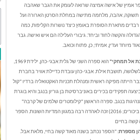
ספר אמיץ של אישה אמיצה שרואה לעומק את הגבר שאהבה
, תשוקה, אהבה, מלחמה מתישה במחלת הסרטן הארורה ועל
דים מתארת הסופרת באומץ כיצד נושרות הקליפות, כמה
דולה והקשה לחוד וביחד. גיבורי העלילה הם איש ואישה. גבר
מיוחד ועדין, אמיתי, כן, פתוח וכואב.
ת אל תמחקי"
הוא ספרה השני של גלית אבגי-כהן, ילידת 1969,
שלושה, תושבת אילת. אבגי-כהן עובדת כדיילת אוויר בחברת
בר הייתה מפיקה ראשית ומנהלת תכניות האקטואליה ברדיו "קול
יצעה תפקידים בכירים באוניברסיטת בן גוריון בנגב והיא בוגרת
נהיגות בנגב. ספרה הראשון "קילומטרים שלמים של קרבה"
(שירים, אופיר ביכורים; 2016) זכה לאהדה רבה במגוון המדיות השונות. הספר
קשה בחיים
ן מספרת:
"הספר נכתב בשנה מאוד קשה בחיי, מלאת אבל.