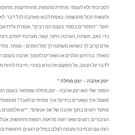
לסביבתי ולא לעצמי. פוחדת מהמוות, מההזדקנות, מחוסר יע
ולעשות הכול מהנשמה. באמת לבוא מאהבה לכל דבר. לא הכ
חום". "המסרים בספר בעצם הם רבים", אומרת גלית אבג
כדי, כאב, משיכה, הערכה, ויתור, קשר, מערכת יחסים, ניצח
אדם קרוב לך כשהוא משתנה לך מול הפנים – מוותר, מתי
לדבר על הכאב, על המקום וזה נורא בעיניי. חייבת להיות 
יומן אהבה – יומן מחלה "
הספר שלי הוא יומן אהבה – יומן מחלה שמתאר בעצם רגעי
משם? איך נשארים בחיים? איך מפחדים לאבד? מהמוות? כ
מתעד רגעים בתוך אהבה של שני אנשים". "יש אלמנטים ב
הגיבורים. רגעים שאני חווה מראות, רגשות ותחושות, אבל 
רצה עם הכתיבה ומנסה לצלם במילים רגעים, תחושות וכאב