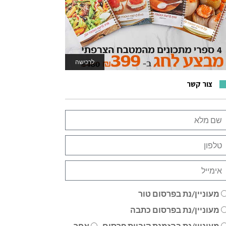
לרכישה
לאתר המשחקים
צור קשר
מעוניין/נת בפרסום טור
מעוניין/נת בפרסום כתבה
מעוניין/נת בהזמנת קוביית פרסום
אחר