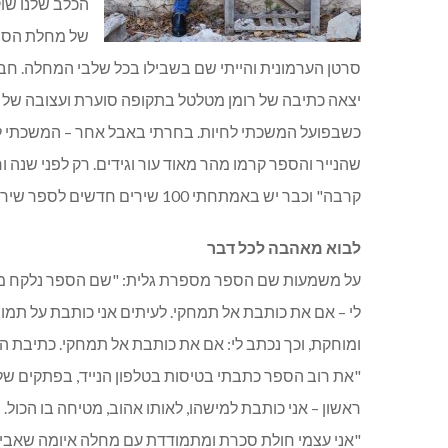
הכלב שלנו שוק
של מחלת הסוכ
סרטן הערמונית והייתי שם בשבילו בכל שלבי המחלה. חב
יצאה כתיבה של רומן מטלטל בתקופה סוערת ועצובה של חי
כשבפועל המשכתי לחיות. בחרתי באבל אחר – המשכתי לטייל
שהנייר והספר קרמו מהר מאוד עור וגידים. רק לפני שנה 
קרבה" וכבר יש באמתחתי 100 שירים חדשים לספר שירה נוסף.
לבוא מאהבה לכל דבר
על משמעות שם הספר מספרת גלית: "שם הספר נלקח מ
לי – אם את כותבת אל תמחקי. לעיתים אני כותבת על תמ
"את רוב הספר כתבתי בטיסות בטלפון הנייד, בפתקים שלי
ראשון – אני כותבת למישהו, לאותו אהוב, מטיחה בו הכול. יו
"אני עצמי חולת סכרת ומתמודדת עם מחלה איומה שאבי נ