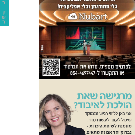
ר
ק
ש
ר