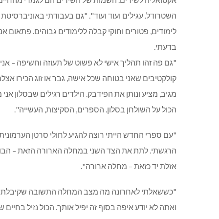
השטרודל. עגילים ועוד ועוד". "גם בעבודתי באוניברסיטת ב
לימודים, פטורים וחוקי קבלה ללימודים גבוהים. פתאום 
בדעתי.
"גם פה זהו תהליך אישי לא פשוט של תעוזה וחשיפה – אני 
קולקטיבים שאני בטוחה שכל אישה, גבר או זוג הכירו אצל
מגיב, מציע ונותן את הפידבק. הילדים רגילים שבסלון אנ
הכול על השולחן בסלון. הספרים, הסקיצות, העשייה".
"עם ספרי החדש הייתי רוצה להגיע לחולי סרטן הערמונית
הרגשתי. לתת את הצד השני במחלה הארורה הזאת – הבוש
אזלת יד כזאת – מחלה ארורה".
"כששאלתי לאחרונה מה מצב המחלה התשובה שקיבלתי היית
ואתה לא יודע איפה בסוף זה יפיל אותך. הכול נזיל בחיים ש