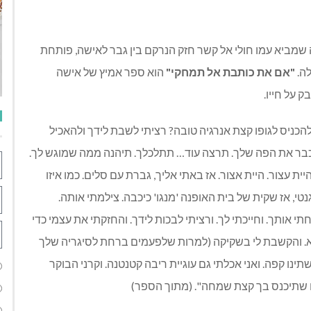
שמביא עמו חולי אל קשר חזק הנרקם בין גבר לאישה, פותחת
ה.
"אם את כותבת אל תמחקי"
הוא ספר אמיץ של אישה
על חייו.
להכניס לגופו קצת אנרגיה טובה? רציתי לשבת לידך ולהאכיל
פתח כבר את הפה שלך. תרצה עוד… תתלכלך. תיהנה ממה שמוגש לך.
ית עצור. היית אצור. אז באתי אליך, גברת עם סלים. כמו איזו
גנטי, אז שקית של בית האופנה 'מנגו' כיכבה. צילמתי אותה.
תי אותך. וחייכתי לך. ורציתי לבכות לידך. והחזקתי את עצמי כדי
רא. והקשבת לי בשקיקה (למרות שלפעמים ברחת לסיגריה שלך
שתינו קפה. ואני אכלתי גם עוגיית ריבה קטנטנה. וקרני הבוקר
יו שתיכנס בך קצת שמחה". (מתוך הספר)