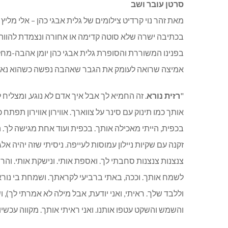
סרטן עובר ושב
מאת זהר נוי קרדיט צילומים של גלית אבגי כהן – אלי מליץ
בכתיבה ישרה שלא סוטה קדימה או אחורה ונצמדת להווה 
בפנינו המשוררת והסופרת גלית אבגי כהן יומן אהבה-מחל
אמיצה שרואה לעומק את הגבר שאהבה נפשה כשהוא נאבק 
"
רזית נורא
. זה החמיא לך אבל איך אדם לא נוגע, ומצליח 
אותך כמו תינוק עם סינר על צווארך. אווירון אווירון ת
בכפית, הייתי מאכילה אותך. בכפית ועוד אחת מגישה לך. הי
זקנה עם שקיות ניילון עמוסות לעייפה. ניסיתי שזה יהיה אל
צנצנות צנצנות סחבתי לך. ואספת אותי. ונישקת אותי. והרח
לשמח אותך. וככה, באתי ברביעי לקראתך. ושמחת בי נו
וללבד שלך. ראיתי, ואני יודעת, אבל מילה לא אמרתי לך), ו
והשמש והשקט עטפו אותנו. ואני ראיתי אותך. מקווה עכש