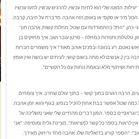
ילות. המוטו שלי הוא לחיות עכשיו, להרגיש עכשיו, להעז עכשיו
ול מיני או סקסי או באופן הזה אהבה. מדברת על חיבה, קרבה,
י-כהן, "החל בהתמודדות עם שכול, מחלות קשות, אהבה תוך
ון, טלטלות ותנודות במחלה – סרטן עובר ושב. איך מחזקים בן
יאש נאטם, רע בכוונה ובפנים אוהב מאוד? איך משמרים חברות
כזאת?. בורחים הולכים או נשארים לתמוך. אהבה בעצם חיבה בין 2 אנשים לא מתה בשום קושי, לעיתים יש בושה ואין אומץ
פתיחות ושיתוף מלא ובאמת נוחות עם כל הקשיים".
ם, הרבה רגעים בתוך קושי – בתוך עולם שחרב. איך צומחים
מה שכול אפשר בבת אחת להכיל בנפש, בגוף והוא יומן אהבה.
יוגראפיים בספר. המון דברים מהחיים שלי שאני משליכה על
אין לראות בספר כל קשר למציאות", מציינת גלית ומוסיפה: "אני
". "הספר קורע בדואליות שלו. אהבה מחד וריחוק מאידך.