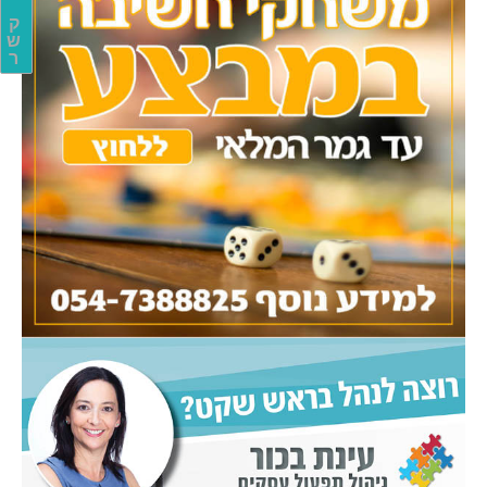
ק
ש
ר