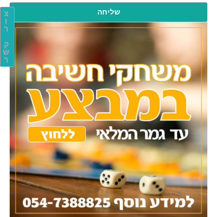
שליחה
צ
ו
ר
ק
ש
ר