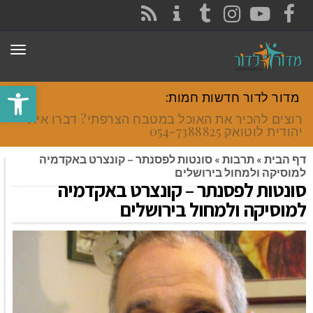
CONTACT
RSS
INSTAGRAM
TUMBLR
YOUTUBE
FACEBOOK
תפר
פתח סרגל
מדור לדור חדשות חמות:
רוצים להכיר את האוכל במטבח הצרפתי? דברו איתי
יהודית לוטואק 054-7388825.
דף הבית
»
תרבות
»
סונטות לפסנתר – קונצרט באקדמיה
למוסיקה ולמחול בירושלים
סונטות לפסנתר – קונצרט באקדמיה
למוסיקה ולמחול בירושלים