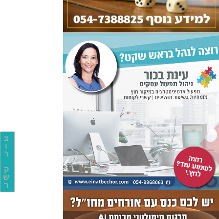
צ
ו
ר
ק
ש
ר