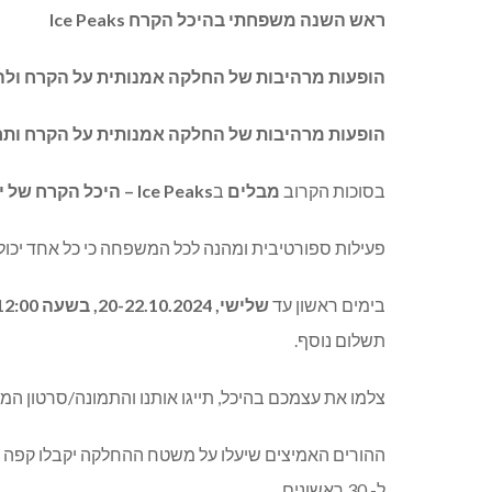
ראש
השנה
משפחתי
בהיכל
הקרח
Ice Peaks
הופעות
מרהיבות
של
החלקה
אמנותית
על
הקרח
ולה
הופעות
מרהיבות
של
החלקה
אמנותית
על
הקרח
ותח
בסוכות הקרוב
מבלים
ב
Ice Peaks –
היכל
הקרח
של
י
פעילות ספורטיבית ומהנה לכל המשפחה כי כל אחד יכול
בימים ראשון עד
שלישי
, 20-22.10.2024,
בשעה
12:00
תשלום נוסף
.
צלמו את עצמכם בהיכל
,
תייגו אותנו והתמונה
/
סרטון המג
ההורים האמיצים שיעלו על משטח ההחלקה יקבלו קפה 
ל-
30
ראשונים