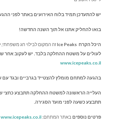
יש
להתעדכן
תמיד
בלוח
האירועים
באתר
לפני
ההגע
בואו
להחליק
אתנו
אל
תוך
השנה
החדשה
!
היכל
הקרח
Ice Peaks
זה המקום לבילוי חג משפחתי
,
ל
לעולים
על
משטח
ההחלקה
בלבד
.
יש
לעקוב
אחר
שע
www.icepeaks.co.il
בהגעה
למתחם
מומלץ
להצטייד
בגרביים
ובגד
עם
ש
העלייה
הראשונה
למשטח
ההחלקה
תתבצע
כחצי
ש
תתבצע
כשעה
לפני
מועד
הסגירה
.
פרטים
נוספים
באתר המתחם
:
www.icepeaks.co.il