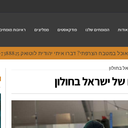
אודות
המומחים שלנו
פודקאסטים
ממליצים
ראיונות מומחים
 במטבח הצרפתי? דברו איתי יהודית לוטואק 054-7388825.