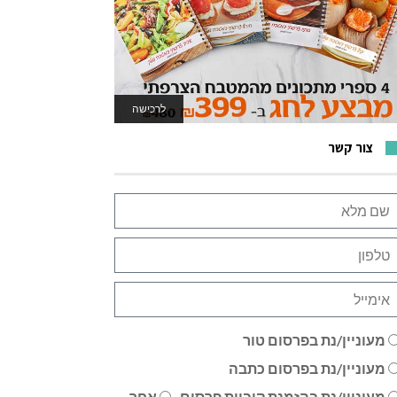
לרכישה
לאתר המשחקים
צור קשר
מעוניין/נת בפרסום טור
מעוניין/נת בפרסום כתבה
מעוניין/נת בהזמנת קוביית פרסום
אחר