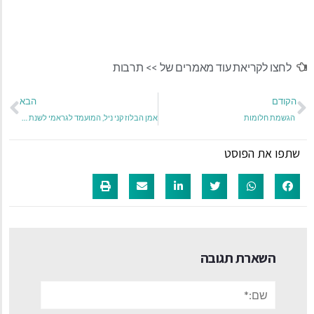
לחצו לקריאת עוד מאמרים של >>
תרבות
הקודם
הבא
הגשמת חלומות
אמן הבלוז קני ניל, המועמד לגראמי לשנת 2017 על אלבומו "Bloodline", מגיע לראשונה להופעה בישראל.
שתפו את הפוסט
השארת תגובה
שם:*