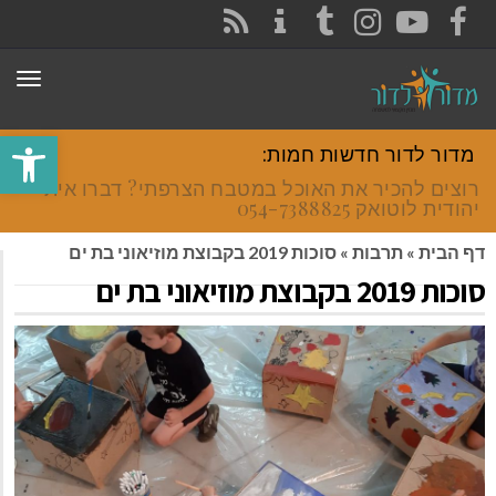
CONTACT
RSS
INSTAGRAM
TUMBLR
YOUTUBE
FACEBOOK
תפר
פתח סרגל
מדור לדור חדשות חמות:
רוצים להכיר את האוכל במטבח הצרפתי? דברו איתי
יהודית לוטואק 054-7388825.
דף הבית
»
תרבות
»
סוכות 2019 בקבוצת מוזיאוני בת ים
סוכות 2019 בקבוצת מוזיאוני בת ים