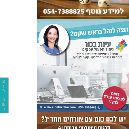
צ
ו
ר
ק
ש
ר