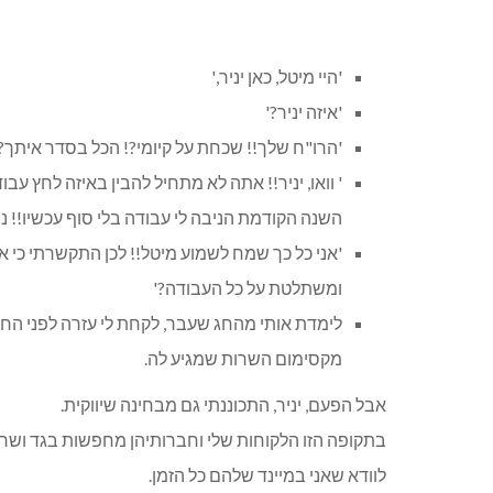
'היי מיטל, כאן יניר,'
'איזה יניר?'
'הרו"ח שלך!! שכחת על קיומי?! הכל בסדר איתך?'
' וואו, יניר!! אתה לא מתחיל להבין באיזה לחץ ע
השנה הקודמת הניבה לי עבודה בלי סוף עכשיו!! נס
'אני כל כך שמח לשמוע מיטל!! לכן התקשרתי כי 
ומשתלטת על כל העבודה?'
לימדת אותי מהחג שעבר, לקחת לי עזרה לפני הח
מקסימום השרות שמגיע לה.
אבל הפעם, יניר, התכוננתי גם מבחינה שיווקית.
בתקופה הזו הלקוחות שלי וחברותיהן מחפשות בגד ושרותי 
לוודא שאני במיינד שלהם כל הזמן.