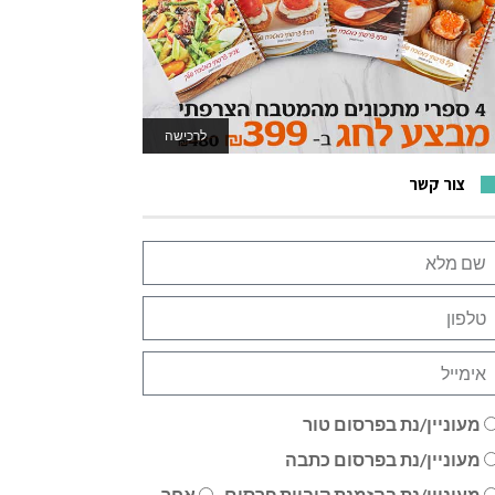
לרכישה
לאתר המשחקים
צור קשר
מעוניין/נת בפרסום טור
מעוניין/נת בפרסום כתבה
מעוניין/נת בהזמנת קוביית פרסום
אחר