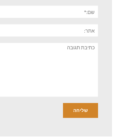
שם:*
אתר:
תגובה