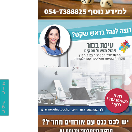
צ
ו
ר
ק
ש
ר