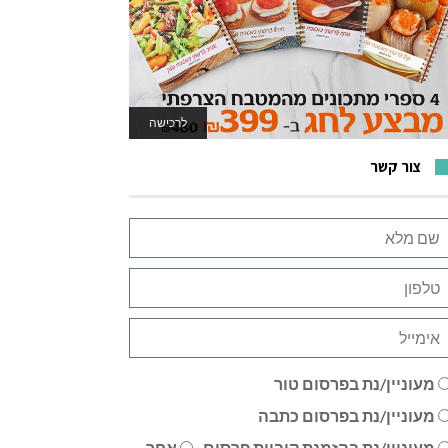
לרכישה
לאתר המשחקים
צור קשר
מעוניין/נת בפרסום טור
מעוניין/נת בפרסום כתבה
מעוניין/נת בהזמנת קוביית פרסום
אחר