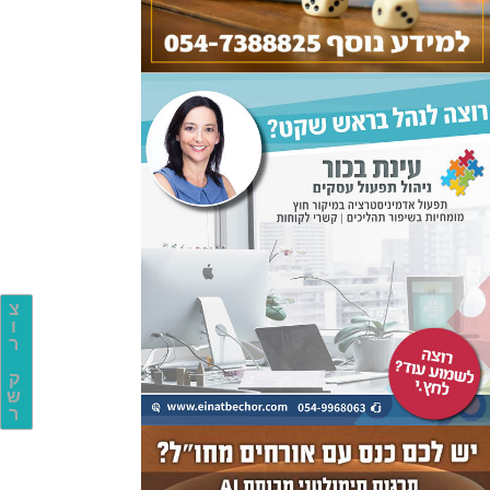
צ
ו
ר
ק
ש
ר