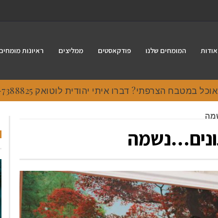
אודות
המומחים שלנו
פודקאסטים
ממליצים
ראיונות מומחים
 במטבח הצרפתי? דברו איתי יהודית לוטואק 054-7388825.
שמה
יגונים…נשמה