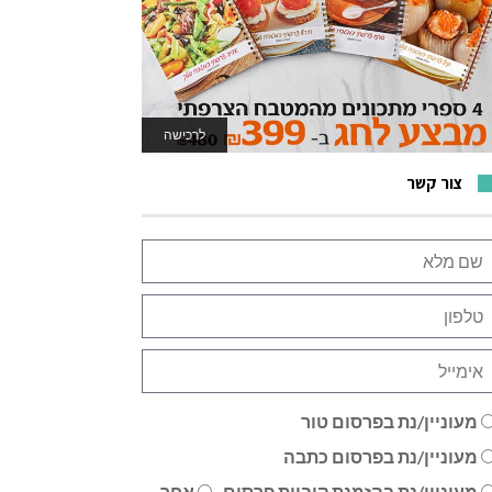
לרכישה
לאתר המשחקים
צור קשר
מעוניין/נת בפרסום טור
מעוניין/נת בפרסום כתבה
מעוניין/נת בהזמנת קוביית פרסום
אחר